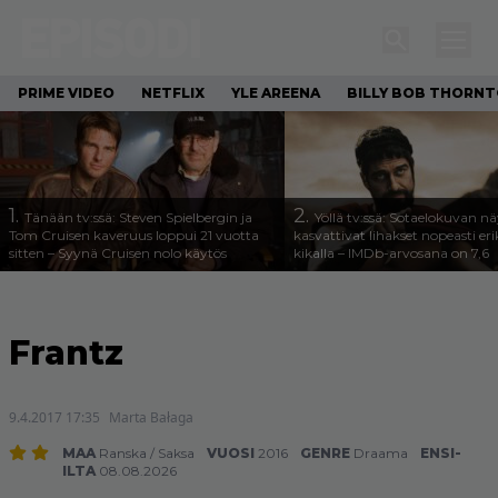
PRIME VIDEO
NETFLIX
YLE AREENA
BILLY BOB THORN
1.
2.
Tänään tv:ssä: Steven Spielbergin ja
Yöllä tv:ssä: Sotaelokuvan näy
Tom Cruisen kaveruus loppui 21 vuotta
kasvattivat lihakset nopeasti eri
sitten – Syynä Cruisen nolo käytös
kikalla – IMDb-arvosana on 7,6
Frantz
9.4.2017 17:35
Marta Bałaga
MAA
Ranska
/
Saksa
VUOSI
2016
GENRE
Draama
ENSI-
ILTA
08.08.2026