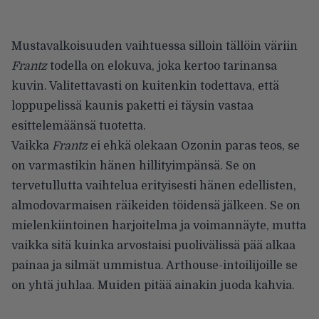
Mustavalkoisuuden vaihtuessa silloin tällöin väriin
Frantz
todella on elokuva, joka kertoo tarinansa
kuvin. Valitettavasti on kuitenkin todettava, että
loppupelissä kaunis paketti ei täysin vastaa
esittelemäänsä tuotetta.
Vaikka
Frantz
ei ehkä olekaan Ozonin paras teos, se
on varmastikin hänen hillityimpänsä. Se on
tervetullutta vaihtelua erityisesti hänen edellisten,
almodovarmaisen räikeiden töidensä jälkeen. Se on
mielenkiintoinen harjoitelma ja voimannäyte, mutta
vaikka sitä kuinka arvostaisi puolivälissä pää alkaa
painaa ja silmät ummistua. Arthouse-intoilijoille se
on yhtä juhlaa. Muiden pitää ainakin juoda kahvia.