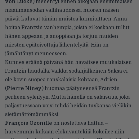
von Lucke
) menehtyi ennen aikojaan ensimmäisen
maailmansodan vallihaudoissa, nuoren naisen
päivät kuluvat tämän muistoa kunnioittaen. Anna
hoitaa Frantzin vanhempia, joista ei koskaan tullut
hänen appeaan ja anoppiaan ja torjuu muiden
miesten epätoivottuja lähentelyitä. Hän on
jämähtänyt menneeseen.
Kunnes eräänä päivänä hän havaitsee muukalaisen
Frantzin haudalla. Vaikka sodanjälkeinen Saksa ei
ole kovin suopea ranskalaisia kohtaan, Adrien
(
Pierre Niney
) huomaa päätyneensä Frantzin
perheen syleilyyn. Mutta hänellä on salaisuus, joka
paljastuessaan voisi tehdä heidän tuskansa vieläkin
sietämättömämmäksi.
François Ozonille
on nostettava hattua –
harvemmin kukaan elokuvantekijä kokeilee niin