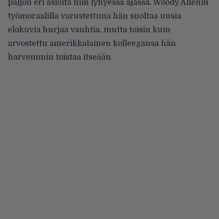
paljon eri asioita niin lyhyessä ajassa. Woody Allenin
työmoraalilla varustettuna hän suoltaa uusia
elokuvia hurjaa vauhtia, mutta toisin kuin
arvostettu amerikkalainen kolleegansa hän
harvemmin toistaa itseään.