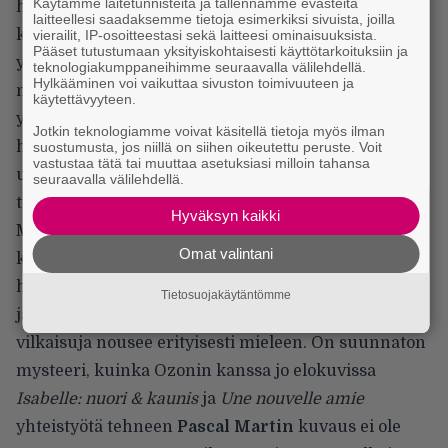
Käytämme laitetunnisteita ja tallennamme evästeitä
hahmonsa tuntuvat vaipuneen emotionaaliseen
laitteellesi saadaksemme tietoja esimerkiksi sivuista, joilla
koomaan – sen ymmärtämisen vaikutus
vierailit, IP-osoitteestasi sekä laitteesi ominaisuuksista.
Pääset tutustumaan yksityiskohtaisesti käyttötarkoituksiin ja
yksinkertaisesti haihtuu nopeasti. Elokuvissa on
teknologiakumppaneihimme seuraavalla välilehdellä.
Hylkääminen voi vaikuttaa sivuston toimivuuteen ja
mahdollista tehdä lähes mitä vain, mutta jos päästää
käytettävyyteen.
yleisön välinpitämättömyyden tilaan, taistelu on
Jotkin teknologiamme voivat käsitellä tietoja myös ilman
hävitty lopullisesti. Mikään määrä uskomattoman
suostumusta, jos niillä on siihen oikeutettu peruste. Voit
vastustaa tätä tai muuttaa asetuksiasi milloin tahansa
upeaa mustavalkoista kuvausta ei enää paranna
seuraavalla välilehdellä.
tilannetta.
Hyväksyn kaikki
Mutta vaikka matka ottaa voimille, se on myös
Omat valintani
kaunis. Elokuvan tunteisiin ei ehkä usko, mutta sen
huolellisesti rajatut kuvat muistaa; salainen matka
Tietosuojakäytäntömme
järvelle täynnä Annan ja Adrienin välisiä ujoja
vilkaisuja nousee erityisesti mieleen. On suunnaton
mysteeri, kuinka Ozonin kanssa jo elokuvissa
Isabelle: nuori & kaunis
ja
Une nouvelle amie
yhteistyötä tehneen
Pascal Martin
kuvaus ei ole