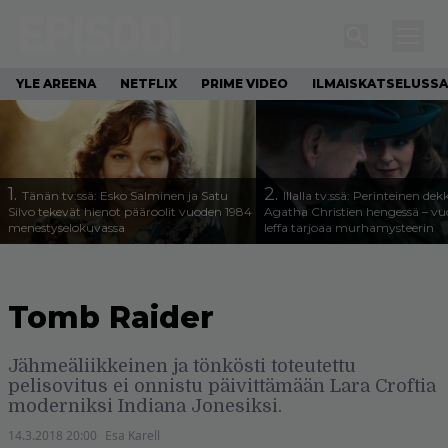
YLE AREENA
NETFLIX
PRIME VIDEO
ILMAISKATSELUSSA
1.
2.
Tänän tv:ssä: Esko Salminen ja Satu
Illalla tv:ssä: Perinteinen dek
Silvo tekevät hienot pääroolit vuoden 1984
Agatha Christien hengessä – v
menestyselokuvassa
leffa tarjoaa murhamysteerin
Tomb Raider
Jähmeäliikkeinen ja tönkösti toteutettu
pelisovitus ei onnistu päivittämään Lara Croftia
moderniksi Indiana Jonesiksi.
14.3.2018 20:00
Esa Karell