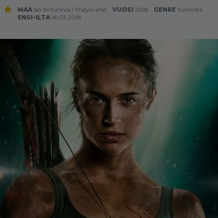
MAA
Iso-Britannia
/
Yhdysvallat
VUOSI
2018
GENRE
Toiminta
ENSI-ILTA
16.03.2018