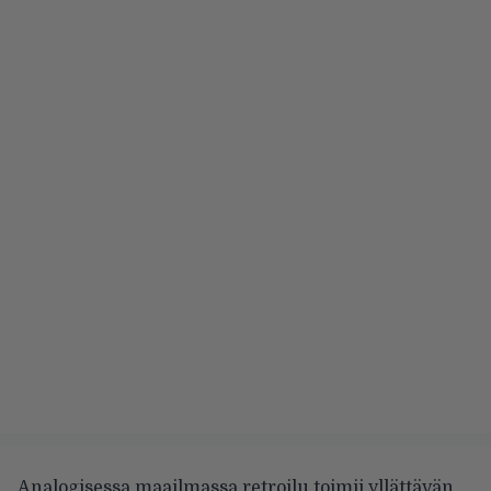
Analogisessa maailmassa retroilu toimii yllättävän