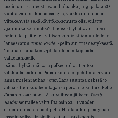
usein onnistuneesti. Vaan haluaako jengi pelata 20
vuotta vanhaa konsolisaagaa, vaikka miten pelin
viitekehystä sekä käyttökokemusta olisi viilattu
ajanmukaisemmaksi? Ilmeisesti yllättävän moni
näin teki, päätellen viitisen vuotta sitten uudelleen
lanseeratun
Tomb Raider
-pelin suurmenestyksestä.
Tokihan sama konsepti tahdotaan kopioida
valkokankaalle.
Isänsä hylkäämä Lara polkee rahaa Lontoon
vilkkailla kaduilla. Papan kohtalon pohdinta ei vain
anna mielenrauhaa, joten Lara suuntaa pelissä jo
aikaa sitten kuolleen faijansa perään etsintäretkelle
Japanin saaristoon. Alkuvaiheen jälkeen
Tomb
Raider
seurailee valituilta osin 2013 vuoden
samannimistä reboot-peliä. Hautaankin päädytään
jossain välissä ja siellä koetaan tragikoomisia