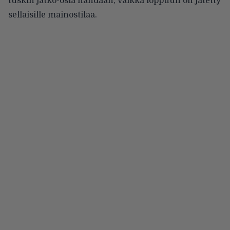
tuskin jatko-osia nähdään, vaikka loppuun on jätetty
sellaisille mainostilaa.