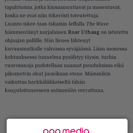
tapahtumia, jotka kiusaannuttavat ja masentavat,
koska ne ovat niin tökerösti toteutettuja.
Luonto-iskee-taas-takaisin-leffalla
The Wave
hämmentänyt norjalainen
Roar Uthaug
on istutettu
ohjaajan pallille. Hän lienee lähtenyt
kuvausmatkalle vahvassa syväjäässä. Liian monessa
kohtauksessa tunnelma pysähtyy täysin, turhia
vuorosanoja pudotellaan naamat puuduksissa eikä
pikometrin ohut juonikaan etene. Mämmikin
vaikuttaa herkkäliikkeiseltä tähän
koaguloituneeseen mömmöön verrattuna.