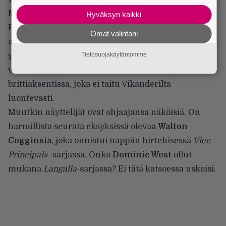
Megan Fox
.
Hyväksyn kaikki
Fyysisesti Vikander vaikuttaa olevan vedossa, mutta
Omat valintani
artikulointi ontuu pahasti. Tosin häntä ei voi siitä
Tietosuojakäytäntömme
yksin syyllistää. Onneton päätös tekijätiimiltä yrittää
väkisin pitäytyä keinoaristokraattisessa yläluokan
brittiaksentissa, joka ei taitu Vikanderilta
luontevasti.
Muutkin näyttelijät ovat ohjaajansa näköisiä. On
harmillista seurata eksyksissä olevaa
Walton
Cogginsia
, joka onnistui nappiin hirtehisessä
Vice
Principals
-sarjassa. Onko
Dominic West
ollut
mukana
Langalla
-sarjassa? Ei tätä katsoessa uskoisi.