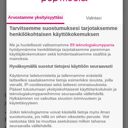
Arvostamme yksityisyyttäsi
Valintasi
Tarvitsemme suostumuksesi tarjotaksemme
henkilökohtaisen käyttökokemuksen
Me ja huolellisesti valitsemamme
89 teknologiakumppania
hyödynnämme henkilötietoja tarjotaksemme paremman
käyttäjäkokemuksen sekä kohdentaaksemme sisältöä ja
mainoksia.
Hyväksymällä suostut tietojesi käyttöön seuraavasti
Käytämme laitetunnisteita ja tallennamme evästeitä
laitteellesi saadaksemme tietoja esimerkiksi sivuista, joilla
vierailit, IP-osoitteestasi sekä laitteesi ominaisuuksista.
Pääset tutustumaan yksityiskohtaisesti käyttötarkoituksiin ja
teknologiakumppaneihimme seuraavalla välilehdellä.
Uutena hautatonkijana esiintyy Oscarin pokannut
Hylkääminen voi vaikuttaa sivuston toimivuuteen ja
käytettävyyteen.
Alicia Vikander
. Hän ei säväytä kuten
Angelina
Jolie
ja ei siinä mitään, jokainen tavallaan.
Jotkin teknologiamme voivat käsitellä tietoja myös ilman
suostumusta, jos niillä on siihen oikeutettu peruste. Voit
Paremmin ehkäpä roolin olisi istunut hieman
vastustaa tätä tai muuttaa asetuksiasi milloin tahansa
seuraavalla välilehdellä.
verevämpi nuoremman polven näyttelijä kuten