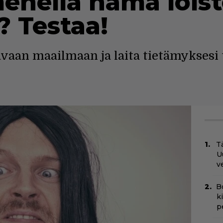
nellä nämä loist
? Testaa!
vaan maailmaan ja laita tietämyksesi 
Tä
U
v
B
k
p