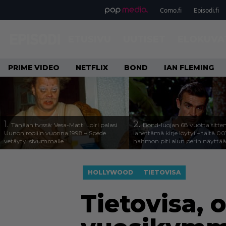
Como.fi
Episodi.fi
ETUSIVU
UUTISET
ELOKUVA
PRIME VIDEO
NETFLIX
BOND
IAN FLEMING
1.
2.
Tänään tv:ssä: Vesa-Matti Loiri palasi
Bond-luojan 68 vuotta sitte
Uunon rooliin vuonna 1998 – Spede
lähettämä kirje löytyi – tältä 00
vetäytyi sivummalle
hahmon piti alun perin näyttää
HOLLYWOOD
TIETOVISA
Tietovisa, 