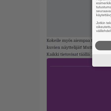
esimerkiks
tutustuma
seuraaval
käytettäv
Jotkin te
oikeutett
välilehdel
Kokeile myös aiempaa tietovisa
kuvien näyttelijät! Mutta muistat
Kaikki tietovisat täällä:
Elokuva-ai