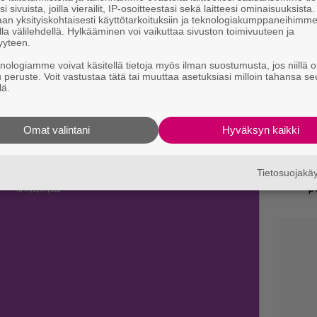
s
i sivuista, joilla vierailit, IP-osoitteestasi sekä laitteesi ominaisuuksista
an yksityiskohtaisesti käyttötarkoituksiin ja teknologiakumppaneihimm
s
la välilehdellä. Hylkääminen voi vaikuttaa sivuston toimivuuteen ja
yyteen.
C
knologiamme voivat käsitellä tietoja myös ilman suostumusta, jos niillä o
N
u peruste. Voit vastustaa tätä tai muuttaa asetuksiasi milloin tahansa se
pu
lä.
C
amme:
Tietovisa, osa 32: Kaikki tunnistavat
k
Omat valintani
Hyväksyn kaikki
ko nimet? Testaa! – Episodi.fi
t
heiset tietovisat – Episodi.fi
Tietosuojak
A
p