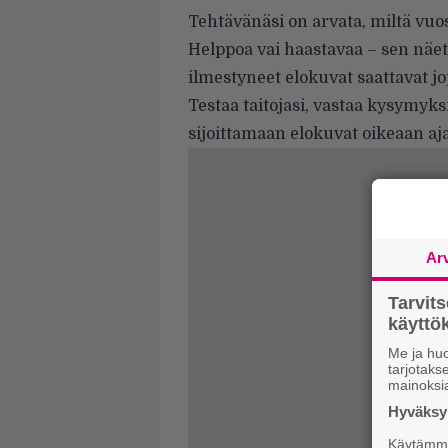
Tehtävänäsi on arvata, miltä vu
Helppoa vai haastavaa – sen näe
ilmestyneet elokuvat saattavat 
Testaa taitojasi, vastaa kysymyks
sijoittamaan elokuvat oikeaan aj
Ar
Tarvit
käytt
Me ja huo
tarjotak
mainoksi
Hyväksym
Käytämme 