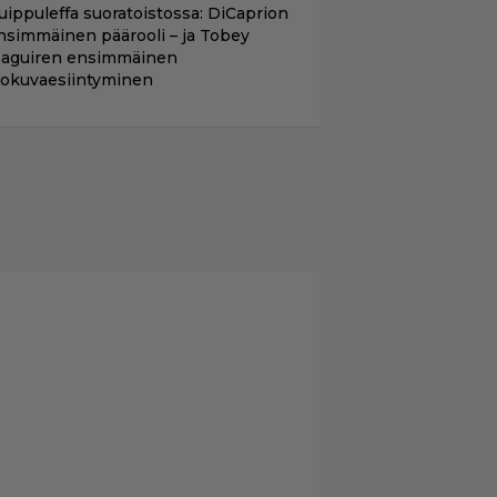
uippuleffa suoratoistossa: DiCaprion
nsimmäinen päärooli – ja Tobey
aguiren ensimmäinen
lokuvaesiintyminen