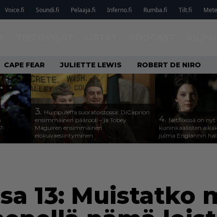
Voice.fi
Soundi.fi
Pelaaja.fi
Inferno.fi
Rumba.fi
Tilt.fi
Metel
T
TIETOVISAT
LISTAT
PODCAST
KILPA
CAPE FEAR
JULIETTE LEWIS
ROBERT DE NIRO
3.
Huippuleffa suoratoistossa: DiCaprion
4.
n
ensimmäinen päärooli – ja Tobey
Netflixissä on nyt
7-
Maguiren ensimmäinen
kuninkaallisten aika
elokuvaesiintyminen
julma Englannin halli
osa 13: Muistatko m