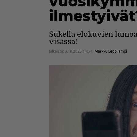
vuosikymme
ilmestyivät
Sukella elokuvien lumoa
visassa!
Julkaistu:
3.10.2025 14:54
Markku Leppilampi