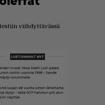
oleffat
testiin viihdyttävässä
LUETUIMMAT NYT
nään tv:ssä: Vesa-Matti Loiri palasi
unon rooliin vuonna 1998 – Spede
etäytyi sivummalle
ond-luojan 68 vuotta sitten lähettämä
irje löytyi – tältä 007-hahmon piti alun
erin näyttää