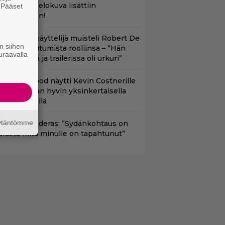
cifitoimintaelokuva lisättiin
. Pääset
e
uoratoistoon!
ape Fear -näyttelijä muisteli Robert De
n siihen
iron paneutumista rooliinsa – ”Hän
uraavalla
hui kielillä ja trailerissa oli urkuri”
lint Eastwood näytti Kevin Costnerille
aapin paikan hyvin yksinkertaisella
oimenpiteellä
äytäntömme
ntonio Banderas: ”Sydänkohtaus on
arasta mitä minulle on tapahtunut”