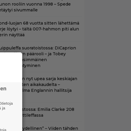
unon rooliin vuonna 1998 – Spede
etäytyi sivummalle
ond-luojan 68 vuotta sitten lähettämä
irje löytyi – tältä 007-hahmon piti alun
erin näyttää
uippuleffa suoratoistossa: DiCaprion
nsimmäinen päärooli – ja Tobey
aguiren ensimmäinen
lokuvaesiintyminen
etflixissä on nyt upea sarja keskiajan
uninkaallisten aikakaudelta –
sen
eskiössä julma Englannin hallitsija
enrik VIII
tietoja
 ja
yt suoratoistossa: Emilia Clarke 208
iljoonan hittileffassa
Lajissaan täydellinen” – Viiden tähden
toja