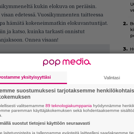
U
osikymmeneltä kukin elokuva on peräisin.
v
t visan edetessä. Vuosikymmenten taitteessa
jopa hämätä kokeneimmatkin elokuvantuntijat.
B
k
iin ja katso, kuinka tarkasti onnistut
p
anjaksoon. Onnea visaan!
H
e
M
e
vostamme yksityisyyttäsi
Valintasi
N
k
semme suostumuksesi tarjotaksemme henkilökohtai
k
ökokemuksen
H
lellisesti valitsemamme
89 teknologiakumppania
hyödynnämme henkilö
semme paremman käyttäjäkokemuksen sekä kohdentaaksemme sisältöä
N
a.
m
ällä suostut tietojesi käyttöön seuraavasti
”
laitetunnisteita ja tallennamme evästeitä laitteellesi saadaksemme tie