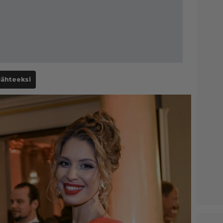
lähteeksi