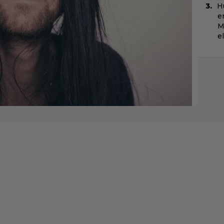
H
e
M
e