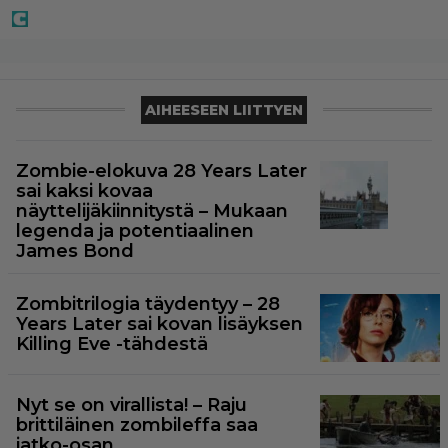
AIHEESEEN LIITTYEN
Zombie-elokuva 28 Years Later
sai kaksi kovaa
näyttelijäkiinnitystä – Mukaan
legenda ja potentiaalinen
James Bond
Zombitrilogia täydentyy – 28
Years Later sai kovan lisäyksen
Killing Eve -tähdestä
Nyt se on virallista! – Raju
brittiläinen zombileffa saa
jatko-osan