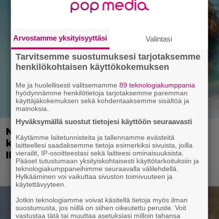
Arvostamme yksityisyyttäsi
Valintasi
Tarvitsemme suostumuksesi tarjotaksemme
henkilökohtaisen käyttökokemuksen
Me ja huolellisesti valitsemamme
89 teknologiakumppania
hyödynnämme henkilötietoja tarjotaksemme paremman
käyttäjäkokemuksen sekä kohdentaaksemme sisältöä ja
mainoksia.
Hyväksymällä suostut tietojesi käyttöön seuraavasti
Nyt suoratoistona: Gerard Butlerin
Käytämme laitetunnisteita ja tallennamme evästeitä
kelpo leffa vaaransi tähden hengen –
laitteellesi saadaksemme tietoja esimerkiksi sivuista, joilla
IMDb-arvosana 7,1
vierailit, IP-osoitteestasi sekä laitteesi ominaisuuksista.
Pääset tutustumaan yksityiskohtaisesti käyttötarkoituksiin ja
teknologiakumppaneihimme seuraavalla välilehdellä.
Hylkääminen voi vaikuttaa sivuston toimivuuteen ja
käytettävyyteen.
Jotkin teknologiamme voivat käsitellä tietoja myös ilman
suostumusta, jos niillä on siihen oikeutettu peruste. Voit
vastustaa tätä tai muuttaa asetuksiasi milloin tahansa