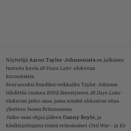
Näyttelijä
Aaron Taylor-Johnsonista
on julkaistu
tuoreita
kuvia
28 Years Later
-elokuvan
kuvauksista.
Seuraavaksi Bondiksi veikkailtu Taylor-Johnson
tähdittää vuonna 2002 ilmestyneen
28 Days Later
-
elokuvan jatko-osaa, jossa zombit uhkasivat ottaa
yliotteen Isossa Britanniassa.
Jatko-osan ohjaa jälleen
Danny Boyle,
ja
käsikirjoittajana toimii erinomaiset
Civil War
– ja
Ex