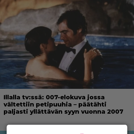
Illalla tv:ssä: 007-elokuva jossa
vältettiin petipuuhia – päätähti
paljasti yllättävän syyn vuonna 2007