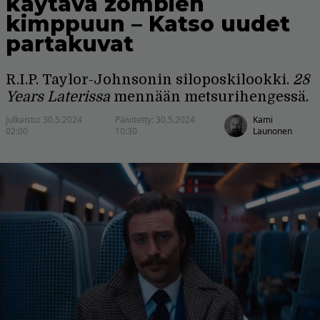
käytävä zombien
kimppuun – Katso uudet
partakuvat
R.I.P. Taylor-Johnsonin siloposkilookki.
28
Years Laterissa
mennään metsurihengessä.
Julkaistu:
30.5.2024
Päivitetty:
30.5.2024
Kami
02:00
10:30
Launonen