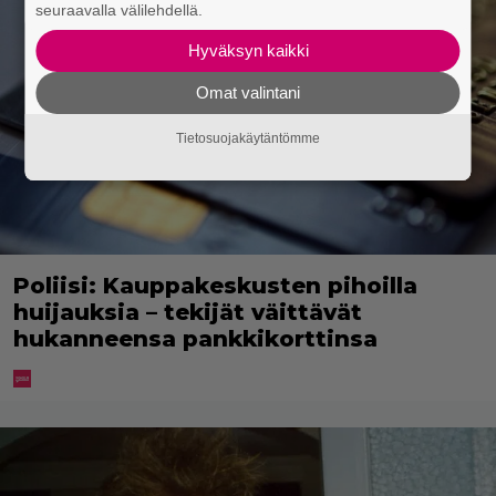
seuraavalla välilehdellä.
Hyväksyn kaikki
Omat valintani
Tietosuojakäytäntömme
Poliisi: Kauppakeskusten pihoilla
huijauksia – tekijät väittävät
hukanneensa pankkikorttinsa