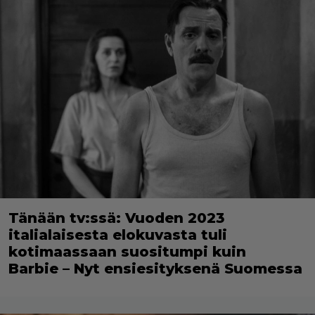
Tänään tv:ssä: Vuoden 2023
italialaisesta elokuvasta tuli
kotimaassaan suositumpi kuin
Barbie – Nyt ensiesityksenä Suomessa