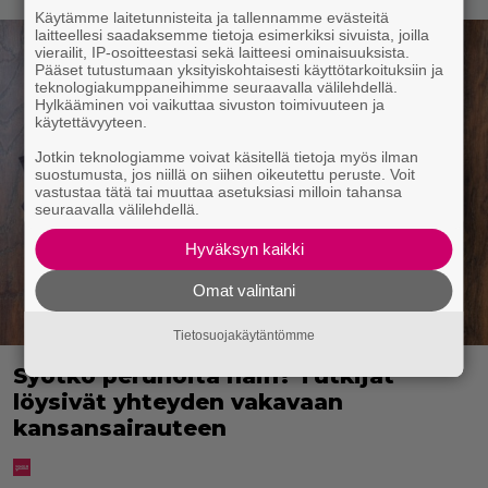
Käytämme laitetunnisteita ja tallennamme evästeitä
laitteellesi saadaksemme tietoja esimerkiksi sivuista, joilla
vierailit, IP-osoitteestasi sekä laitteesi ominaisuuksista.
Pääset tutustumaan yksityiskohtaisesti käyttötarkoituksiin ja
teknologiakumppaneihimme seuraavalla välilehdellä.
Hylkääminen voi vaikuttaa sivuston toimivuuteen ja
käytettävyyteen.
Jotkin teknologiamme voivat käsitellä tietoja myös ilman
suostumusta, jos niillä on siihen oikeutettu peruste. Voit
vastustaa tätä tai muuttaa asetuksiasi milloin tahansa
seuraavalla välilehdellä.
Hyväksyn kaikki
Omat valintani
Tietosuojakäytäntömme
Syötkö perunoita näin? Tutkijat
löysivät yhteyden vakavaan
kansansairauteen