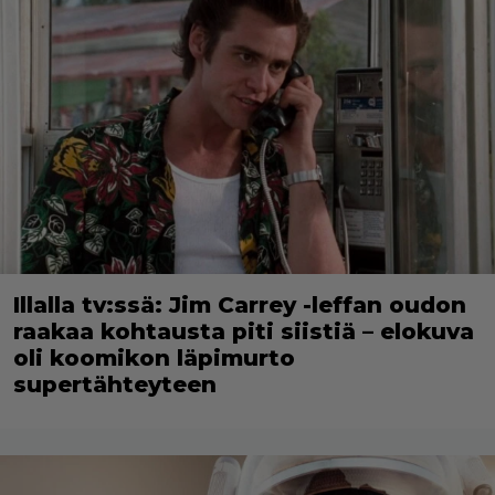
Illalla tv:ssä: Jim Carrey -leffan oudon
raakaa kohtausta piti siistiä – elokuva
oli koomikon läpimurto
supertähteyteen