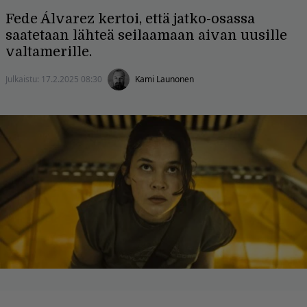
Fede Álvarez kertoi, että jatko-osassa
saatetaan lähteä seilaamaan aivan uusille
valtamerille.
Julkaistu:
17.2.2025 08:30
Kami Launonen