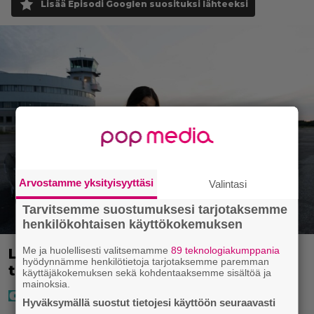
Lisää Episodi Googlen suosituksi lähteeksi
Arvostamme yksityisyyttäsi
Valintasi
Tarvitsemme suostumuksesi tarjotaksemme
henkilökohtaisen käyttökokemuksen
Me ja huolellisesti valitsemamme
89 teknologiakumppania
Laulaja Mirellan rantakuvat ovat
hyödynnämme henkilötietoja tarjotaksemme paremman
täynnä lomaa, aurinkoa ja iloa
käyttäjäkokemuksen sekä kohdentaaksemme sisältöä ja
mainoksia.
Hyväksymällä suostut tietojesi käyttöön seuraavasti