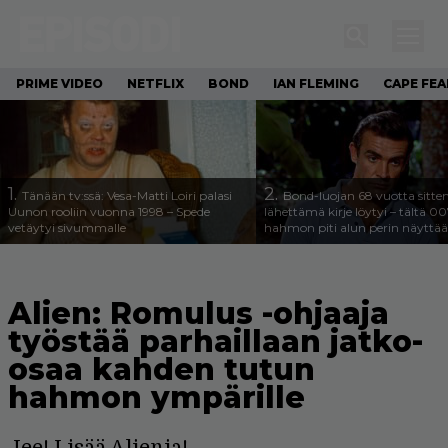
PRIME VIDEO
NETFLIX
BOND
IAN FLEMING
CAPE FEA
1.
2.
Tänään tv:ssä: Vesa-Matti Loiri palasi
Bond-luojan 68 vuotta sitte
Uunon rooliin vuonna 1998 – Spede
lähettämä kirje löytyi – tältä 00
vetäytyi sivummalle
hahmon piti alun perin näyttää
Alien: Romulus -ohjaaja
työstää parhaillaan jatko-
osaa kahden tutun
hahmon ympärille
Jee! Lisää Alienia!