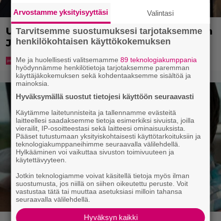
Arvostamme yksityisyyttäsi
Valintasi
Uuno: Hjallis Harkimo menee naimisiin
Tarvitsemme suostumuksesi tarjotaksemme
henkilökohtaisen käyttökokemuksen
Jasmine Pajarin kanssa
Me ja huolellisesti valitsemamme
89 teknologiakumppania
hyödynnämme henkilötietoja tarjotaksemme paremman
käyttäjäkokemuksen sekä kohdentaaksemme sisältöä ja
mainoksia.
Hyväksymällä suostut tietojesi käyttöön seuraavasti
Käytämme laitetunnisteita ja tallennamme evästeitä
laitteellesi saadaksemme tietoja esimerkiksi sivuista, joilla
vierailit, IP-osoitteestasi sekä laitteesi ominaisuuksista.
Pääset tutustumaan yksityiskohtaisesti käyttötarkoituksiin ja
teknologiakumppaneihimme seuraavalla välilehdellä.
Hylkääminen voi vaikuttaa sivuston toimivuuteen ja
käytettävyyteen.
Jotkin teknologiamme voivat käsitellä tietoja myös ilman
suostumusta, jos niillä on siihen oikeutettu peruste. Voit
vastustaa tätä tai muuttaa asetuksiasi milloin tahansa
seuraavalla välilehdellä.
Hyväksyn kaikki