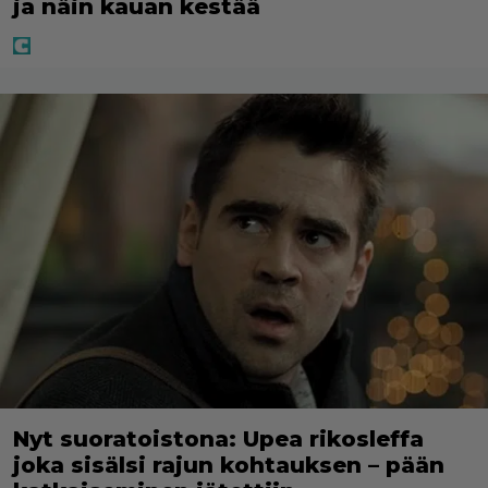
ja näin kauan kestää
Nyt suoratoistona: Upea rikosleffa
joka sisälsi rajun kohtauksen – pään