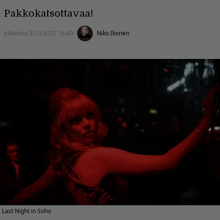
Pakkokatsottavaa!
Julkaistu:
8.10.2021 16:40
Niko Ikonen
Last Night in Soho