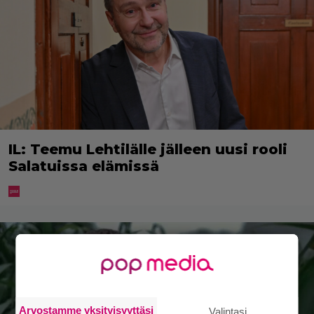
IL: Teemu Lehtilälle jälleen uusi rooli
Salatuissa elämissä
Arvostamme yksityisyyttäsi
Valintasi