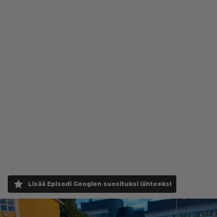
Lisää Episodi Googlen suosituksi lähteeksi