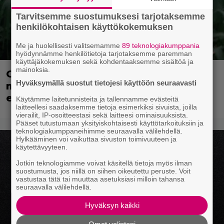
Tarvitsemme suostumuksesi tarjotaksemme
henkilökohtaisen käyttökokemuksen
Me ja huolellisesti valitsemamme
89 teknologiakumppania
hyödynnämme henkilötietoja tarjotaksemme paremman
käyttäjäkokemuksen sekä kohdentaaksemme sisältöä ja
mainoksia.
Ohjaaja lähti kalppimaan 870
Hyväksymällä suostut tietojesi käyttöön seuraavasti
miljoonaa dollaria tuottaneen
elokuvan jatko-osasta
Käytämme laitetunnisteita ja tallennamme evästeitä
laitteellesi saadaksemme tietoja esimerkiksi sivuista, joilla
vierailit, IP-osoitteestasi sekä laitteesi ominaisuuksista.
Pääset tutustumaan yksityiskohtaisesti käyttötarkoituksiin ja
teknologiakumppaneihimme seuraavalla välilehdellä.
Hylkääminen voi vaikuttaa sivuston toimivuuteen ja
käytettävyyteen.
Jotkin teknologiamme voivat käsitellä tietoja myös ilman
suostumusta, jos niillä on siihen oikeutettu peruste. Voit
vastustaa tätä tai muuttaa asetuksiasi milloin tahansa
seuraavalla välilehdellä.
Hyväksyn kaikki