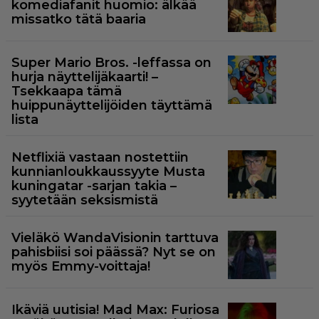
komediafanit huomio: älkää
missatko tätä baaria
Super Mario Bros. -leffassa on
hurja näyttelijäkaarti! –
Tsekkaapa tämä
huippunäyttelijöiden täyttämä
lista
Netflixiä vastaan nostettiin
kunnianloukkaussyyte Musta
kuningatar -sarjan takia –
syytetään seksismistä
Vieläkö WandaVisionin tarttuva
pahisbiisi soi päässä? Nyt se on
myös Emmy-voittaja!
Ikäviä uutisia! Mad Max: Furiosa