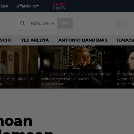
i.net
Leffatykki.com
ILUT
Etsi
KIRJAUDU
SCIFI
YLE AREENA
ANTONIO BANDERAS
ILMAI
5.
6.
”Lajissaan täydellinen” – Viiden tähden
Netfli
a: Emilia Clarke 208
scifitoimintaelokuva lisättiin
kuninkaal
sa
suoratoistoon!
julma Engl
omoan