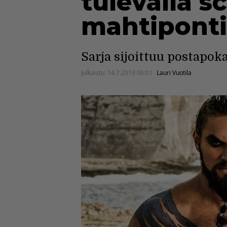
tulevalla s
mahtiponti
Sarja sijoittuu postapok
Julkaistu:
14.7.2019 00:01
Lauri Vuotila