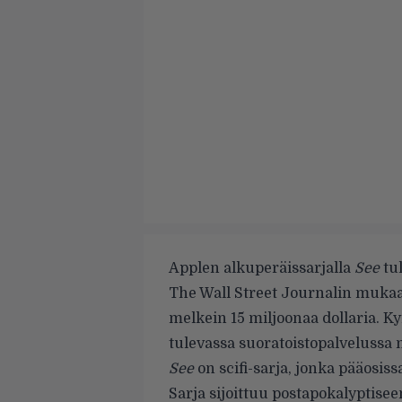
Applen alkuperäissarjalla
See
tul
The Wall Street Journalin mukaa
melkein 15 miljoonaa dollaria.
tulevassa suoratoistopalvelussa 
See
on scifi-sarja, jonka pääosi
Sarja sijoittuu postapokalyptise