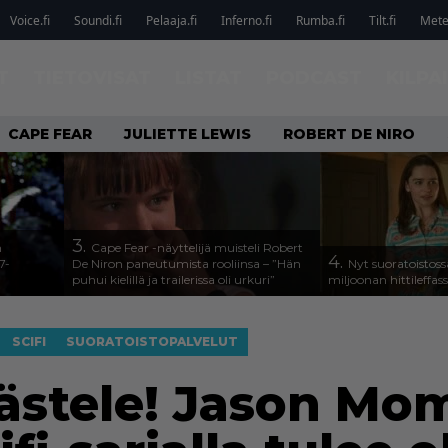
Voice.fi
Soundi.fi
Pelaaja.fi
Inferno.fi
Rumba.fi
Tilt.fi
Metel
T
TIETOVISAT
LISTAT
PODCAST
KILPA
CAPE FEAR
JULIETTE LEWIS
ROBERT DE NIRO
3.
n
Cape Fear -näyttelijä muisteli Robert
4.
7-
De Niron paneutumista rooliinsa – ”Hän
Nyt suoratoistoss
puhui kielillä ja trailerissa oli urkuri”
miljoonan hittileffas
SCIFI
SUORATOISTOPALVELUT
äästele! Jason M