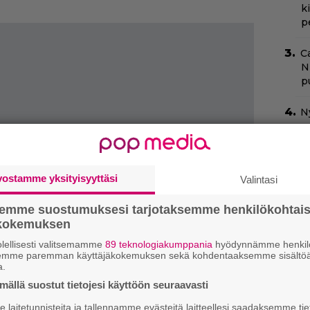
k
p
C
N
pu
N
m
”
s
vostamme yksityisyyttäsi
Valintasi
s
semme suostumuksesi tarjotaksemme henkilökohtai
N
ökokemuksen
k
k
lellisesti valitsemamme
89 teknologiakumppania
hyödynnämme henkilö
semme paremman käyttäjäkokemuksen sekä kohdentaaksemme sisältöä
H
a.
ällä suostut tietojesi käyttöön seuraavasti
Ny
j
laitetunnisteita ja tallennamme evästeitä laitteellesi saadaksemme tie