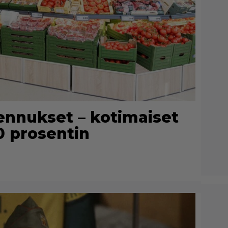
alennukset – kotimaiset
0 prosentin