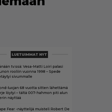
 olemaan
LUETUIMMAT NYT
nään tv:ssä: Vesa-Matti Loiri palasi
unon rooliin vuonna 1998 – Spede
etäytyi sivummalle
ond-luojan 68 vuotta sitten lähettämä
irje löytyi – tältä 007-hahmon piti alun
erin näyttää
ape Fear -näyttelijä muisteli Robert De