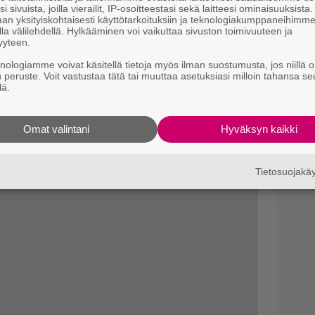
T
i sivuista, joilla vierailit, IP-osoitteestasi sekä laitteesi ominaisuuksista
an yksityiskohtaisesti käyttötarkoituksiin ja teknologiakumppaneihimm
la välilehdellä. Hylkääminen voi vaikuttaa sivuston toimivuuteen ja
ksyllä.
H
yyteen.
e
knologiamme voivat käsitellä tietoja myös ilman suostumusta, jos niillä o
M
u peruste. Voit vastustaa tätä tai muuttaa asetuksiasi milloin tahansa se
e
lä.
Il
p
Omat valintani
Hyväksyn kaikki
s
Tietosuojak