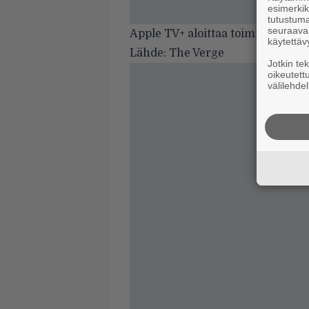
esimerkiks
tutustuma
seuraaval
Apple TV+ aloittaa toimintansa sy
käytettäv
Lähde:
The Verge
Jotkin te
oikeutett
välilehdel