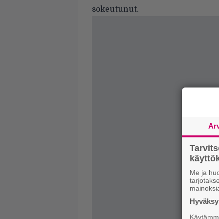
sokeutunut.
Ar
Tarvit
käytt
Me ja huo
tarjotak
mainoksi
Hyväksym
Käytämme 