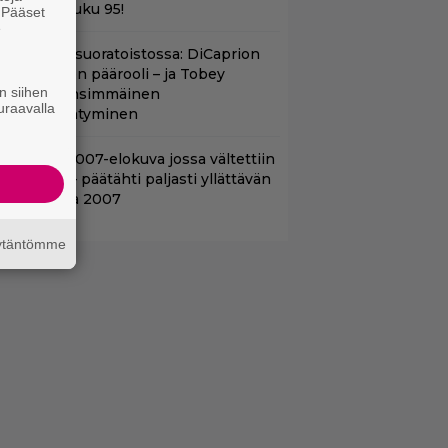
omatoes -luku 95!
. Pääset
e
uippuleffa suoratoistossa: DiCaprion
nsimmäinen päärooli – ja Tobey
n siihen
aguiren ensimmäinen
uraavalla
lokuvaesiintyminen
lalla tv:ssä: 007-elokuva jossa vältettiin
etipuuhia – päätähti paljasti yllättävän
yyn vuonna 2007
äytäntömme