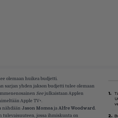
ee olemaan huikea budjetti.
n sarjan yhden jakson budjetti tulee olemaan
 Kymmenenosainen
See
julkaistaan Applen
Tä
U
nimeltään Apple TV+.
v
ssa nähdään
Jason Momoa
ja
Alfre Woodward
.
en tulevaisuuteen, jossa ihmiskunta on
B