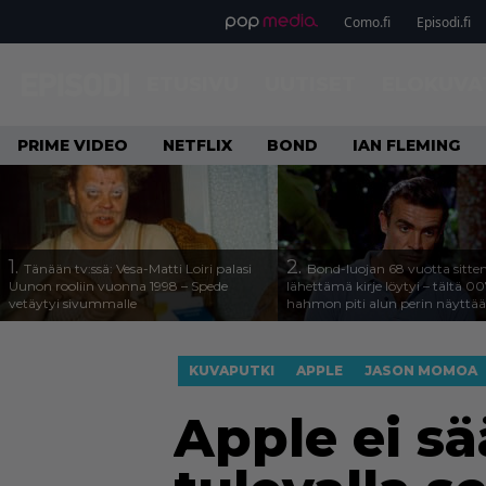
Como.fi
Episodi.fi
ETUSIVU
UUTISET
ELOKUVA
PRIME VIDEO
NETFLIX
BOND
IAN FLEMING
1.
2.
Tänään tv:ssä: Vesa-Matti Loiri palasi
Bond-luojan 68 vuotta sitte
Uunon rooliin vuonna 1998 – Spede
lähettämä kirje löytyi – tältä 00
vetäytyi sivummalle
hahmon piti alun perin näyttää
KUVAPUTKI
APPLE
JASON MOMOA
Apple ei s