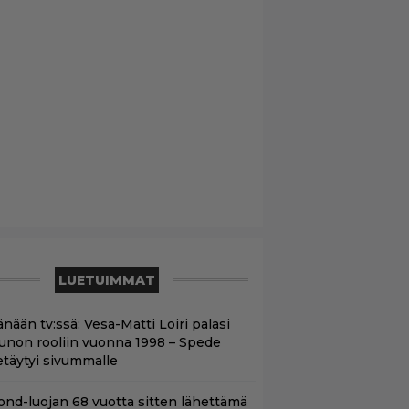
LUETUIMMAT
nään tv:ssä: Vesa-Matti Loiri palasi
unon rooliin vuonna 1998 – Spede
etäytyi sivummalle
ond-luojan 68 vuotta sitten lähettämä