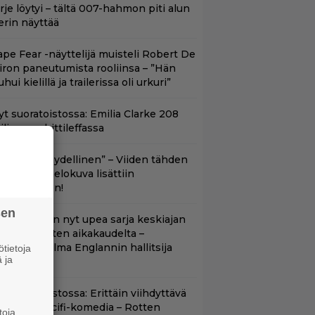
irje löytyi – tältä 007-hahmon piti alun
erin näyttää
ape Fear -näyttelijä muisteli Robert De
iron paneutumista rooliinsa – ”Hän
hui kielillä ja trailerissa oli urkuri”
yt suoratoistossa: Emilia Clarke 208
iljoonan hittileffassa
Lajissaan täydellinen” – Viiden tähden
cifitoimintaelokuva lisättiin
uoratoistoon!
sen
etflixissä on nyt upea sarja keskiajan
uninkaallisten aikakaudelta –
eskiössä julma Englannin hallitsija
tietoja
 ja
enrik VIII
t suoratoistossa: Erittäin viihdyttävä
a kehuttu scifi-komedia – Rotten
toja