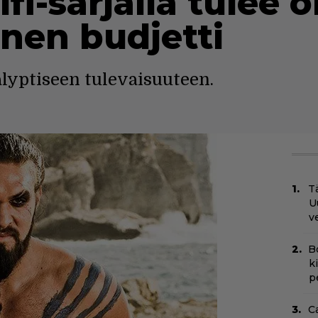
cifi-sarjalla tulee
nen budjetti
alyptiseen tulevaisuuteen.
Tä
U
v
B
k
p
C