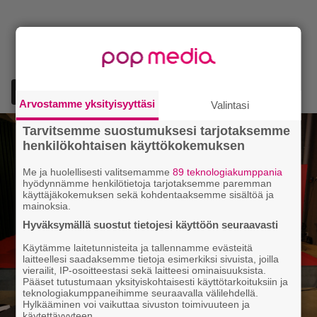
Lisää Episodi Googlen suosituksi lähteeksi
Arvostamme yksityisyyttäsi
Valintasi
Tarvitsemme suostumuksesi tarjotaksemme
henkilökohtaisen käyttökokemuksen
Me ja huolellisesti valitsemamme
89 teknologiakumppania
hyödynnämme henkilötietoja tarjotaksemme paremman
käyttäjäkokemuksen sekä kohdentaaksemme sisältöä ja
mainoksia.
Hyväksymällä suostut tietojesi käyttöön seuraavasti
Käytämme laitetunnisteita ja tallennamme evästeitä
laitteellesi saadaksemme tietoja esimerkiksi sivuista, joilla
vierailit, IP-osoitteestasi sekä laitteesi ominaisuuksista.
Pääset tutustumaan yksityiskohtaisesti käyttötarkoituksiin ja
teknologiakumppaneihimme seuraavalla välilehdellä.
Hylkääminen voi vaikuttaa sivuston toimivuuteen ja
käytettävyyteen.