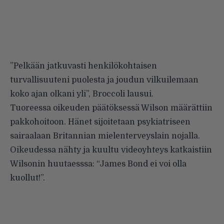
”Pelkään jatkuvasti henkilökohtaisen
turvallisuuteni puolesta ja joudun vilkuilemaan
koko ajan olkani yli”, Broccoli lausui.
Tuoreessa oikeuden päätöksessä Wilson määrättiin
pakkohoitoon. Hänet sijoitetaan psykiatriseen
sairaalaan Britannian mielenterveyslain nojalla.
Oikeudessa nähty ja kuultu videoyhteys katkaistiin
Wilsonin huutaesssa: “James Bond ei voi olla
kuollut!”.