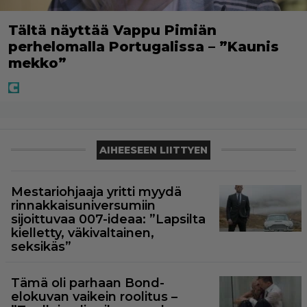
Tältä näyttää Vappu Pimiän
perhelomalla Portugalissa – ”Kaunis
mekko”
AIHEESEEN LIITTYEN
Mestariohjaaja yritti myydä
rinnakkaisuniversumiin
sijoittuvaa 007-ideaa: ”Lapsilta
kielletty, väkivaltainen,
seksikäs”
Tämä oli parhaan Bond-
elokuvan vaikein roolitus –