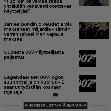
”Tuolloin oli vaikea saada
yhtäkään vakavasti otettavaa
näyttelijää”
James Bondin oikeudet eivät
maksaneet miljardia – tämän
verran taiteellinen vapaus
maksaa
Uudesta 007-näyttelijästä
paljastus
Legendaarisen 007-logon
suunnittelija on kuollut – Ei
saanut työstään koskaan
rojalteja
AIHEESEEN LIITTYVIÄ ELOKUVIA