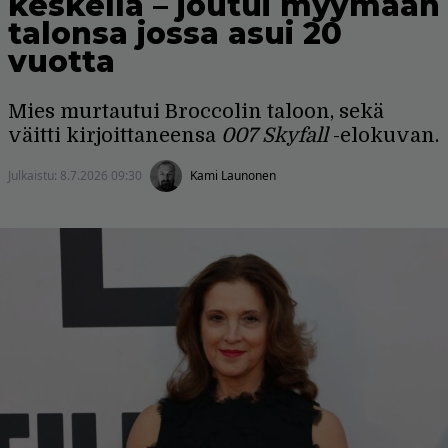
keskellä – joutui myymään
talonsa jossa asui 20
vuotta
Mies murtautui Broccolin taloon, sekä
väitti kirjoittaneensa
007 Skyfall
-elokuvan.
Julkaistu:
8.7.2026 09:30
Kami Launonen