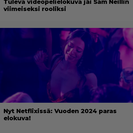
Tuleva videopelielokuva jäi Sam Neillin
viimeiseksi rooliksi
Nyt Netflixissä: Vuoden 2024 paras
elokuva!