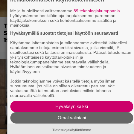
Me ja huolellisesti valitsemamme
89 teknologiakumppania
hyödynnämme henkilötietoja tarjotaksemme paremman
käyttäjäkokemuksen sekä kohdentaaksemme sisältöä ja
Tänän tv:ssä: Esko Salminen ja Satu
mainoksia.
Silvo tekevät hienot pääroolit vuoden
Hyväksymällä suostut tietojesi käyttöön seuraavasti
1984 menestyselokuvassa
Käytämme laitetunnisteita ja tallennamme evästeitä laitteellesi
saadaksemme tietoja esimerkiksi sivuista, joilla vierailit, IP-
osoitteestasi sekä laitteesi ominaisuuksista. Pääset tutustumaan
yksityiskohtaisesti käyttötarkoituksiin ja
teknologiakumppaneihimme seuraavalla välilehdellä.
Hylkääminen voi vaikuttaa sivuston toimivuuteen ja
käytettävyyteen.
Jotkin teknologiamme voivat käsitellä tietoja myös ilman
suostumusta, jos niillä on siihen oikeutettu peruste. Voit
vastustaa tätä tai muuttaa asetuksiasi milloin tahansa
seuraavalla välilehdellä.
Hyväksyn kaikki
Omat valintani
Tietosuojakäytäntömme