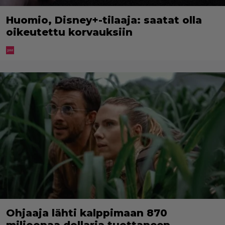
Huomio, Disney+-tilaaja: saatat olla
oikeutettu korvauksiin
Ohjaaja lähti kalppimaan 870
miljoonaa dollaria tuottaneen