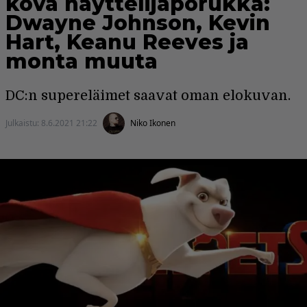
kova näyttelijäporukka:
Dwayne Johnson, Kevin
Hart, Keanu Reeves ja
monta muuta
DC:n supereläimet saavat oman elokuvan.
Julkaistu:
8.6.2021 21:22
Niko Ikonen