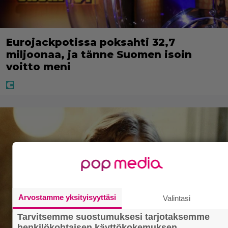
Eurojackpotissa poksahti 32,7
miljoonaa, ja tänne Suomen isoin
voitto meni
Arvostamme yksityisyyttäsi
Valintasi
Tarvitsemme suostumuksesi tarjotaksemme
henkilökohtaisen käyttökokemuksen