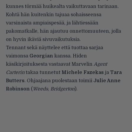
kunnes törmää huikealta vaikuttavaan tarinaan.
Kohtä hän kuitenkin tajuaa sohaisseensa
varsinaista ampiaispesää, ja lähtiessään
pakomatkalle, hän ajautuu onnettomuuteen, jolla
on hyvin ikäviä sivuvaikutuksia.
Tennant sekä näyttelee että tuottaa sarjaa
vaimonsa
Georgian
kanssa. Hiden
käsikirjoituksesta vastaavat Marvelin
Agent
Carterin
takaa tunnetut
Michele Fazekas
ja
Tara
Butters
. Ohjaajana puolestaan toimii
Julie Anne
Robinson
(
Weeds
,
Bridgerton
).