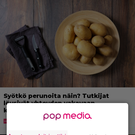
Syötkö perunoita näin? Tutkijat
löysivät yhteyden vakavaan
kansansairauteen