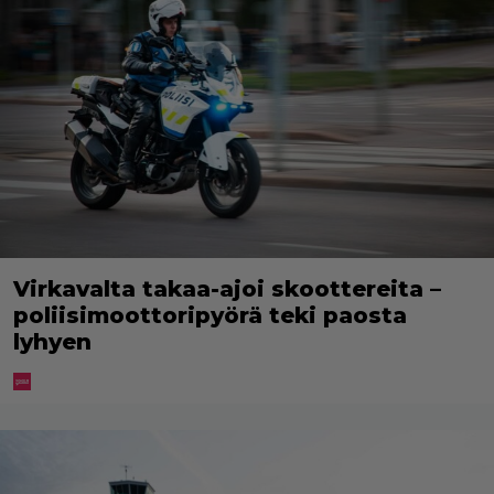
Virkavalta takaa-ajoi skoottereita –
poliisimoottoripyörä teki paosta
lyhyen