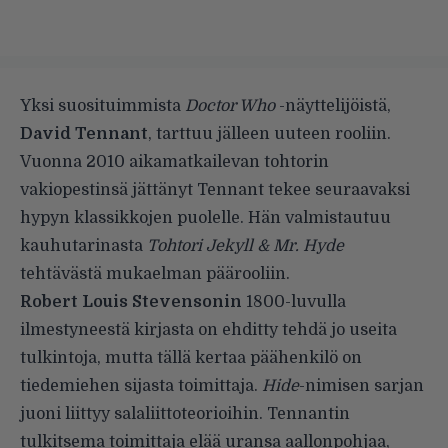
Yksi suosituimmista
Doctor Who
-näyttelijöistä,
David Tennant
, tarttuu jälleen uuteen rooliin.
Vuonna 2010 aikamatkailevan tohtorin
vakiopestinsä jättänyt Tennant tekee seuraavaksi
hypyn klassikkojen puolelle. Hän valmistautuu
kauhutarinasta
Tohtori Jekyll & Mr. Hyde
tehtävästä mukaelman päärooliin.
Robert Louis Stevensonin
1800-luvulla
ilmestyneestä kirjasta on ehditty tehdä jo useita
tulkintoja, mutta tällä kertaa päähenkilö on
tiedemiehen sijasta toimittaja.
Hide
-nimisen sarjan
juoni liittyy salaliittoteorioihin. Tennantin
tulkitsema toimittaja elää uransa aallonpohjaa,