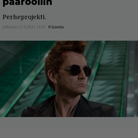
päärooliin
Perheprojekti.
Julkaistu:
27.9.2021 16:31
R Isoviita