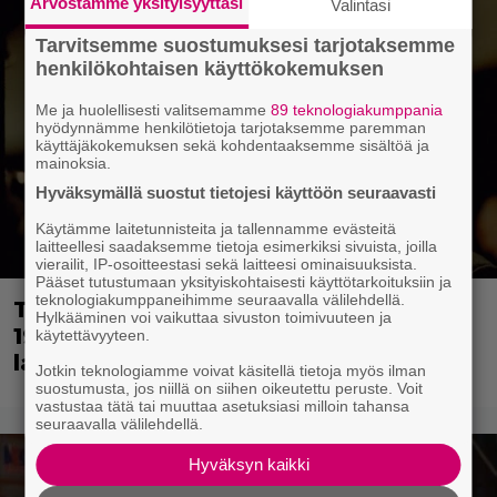
Arvostamme yksityisyyttäsi
Valintasi
Tarvitsemme suostumuksesi tarjotaksemme
henkilökohtaisen käyttökokemuksen
Me ja huolellisesti valitsemamme
89 teknologiakumppania
hyödynnämme henkilötietoja tarjotaksemme paremman
käyttäjäkokemuksen sekä kohdentaaksemme sisältöä ja
mainoksia.
Hyväksymällä suostut tietojesi käyttöön seuraavasti
Käytämme laitetunnisteita ja tallennamme evästeitä
laitteellesi saadaksemme tietoja esimerkiksi sivuista, joilla
vierailit, IP-osoitteestasi sekä laitteesi ominaisuuksista.
Pääset tutustumaan yksityiskohtaisesti käyttötarkoituksiin ja
teknologiakumppaneihimme seuraavalla välilehdellä.
Tänään tv:ssä: Loistoleffa vuodelta
Hylkääminen voi vaikuttaa sivuston toimivuuteen ja
1999 – Stephen King ja Tom Hanks
käytettävyyteen.
laadun takeina
Jotkin teknologiamme voivat käsitellä tietoja myös ilman
suostumusta, jos niillä on siihen oikeutettu peruste. Voit
vastustaa tätä tai muuttaa asetuksiasi milloin tahansa
seuraavalla välilehdellä.
Hyväksyn kaikki