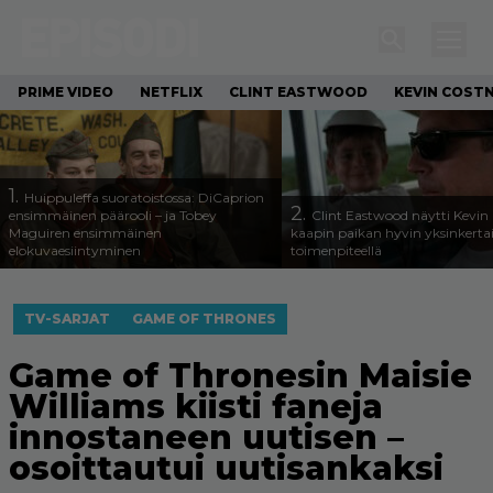
PRIME VIDEO
NETFLIX
CLINT EASTWOOD
KEVIN COST
1.
Huippuleffa suoratoistossa: DiCaprion
2.
ensimmäinen päärooli – ja Tobey
Clint Eastwood näytti Kevin 
Maguiren ensimmäinen
kaapin paikan hyvin yksinkertai
elokuvaesiintyminen
toimenpiteellä
TV-SARJAT
GAME OF THRONES
Game of Thronesin Maisie
Williams kiisti faneja
innostaneen uutisen –
osoittautui uutisankaksi