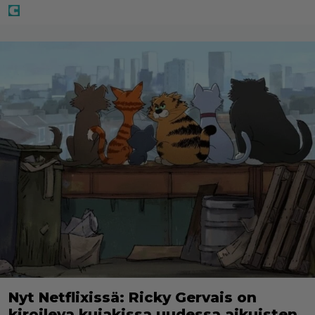
Nyt Netflixissä: Ricky Gervais on
kiroileva kujakissa uudessa aikuisten