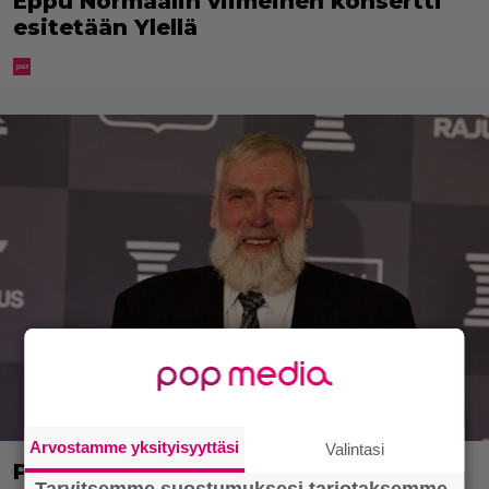
Eppu Normaalin viimeinen konsertti
esitetään Ylellä
Arvostamme yksityisyyttäsi
Valintasi
Pysäyttävä tieto Juha Miedosta –
Tarvitsemme suostumuksesi tarjotaksemme