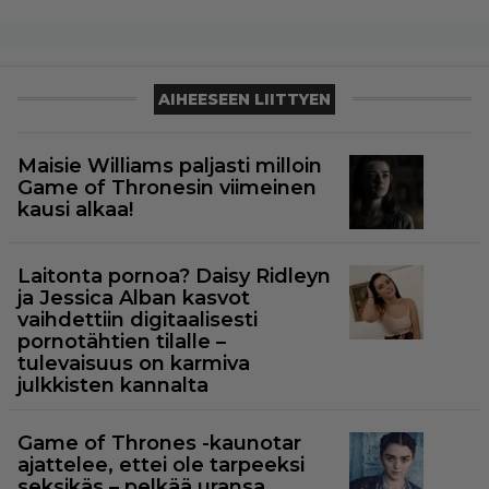
AIHEESEEN LIITTYEN
Maisie Williams paljasti milloin
Game of Thronesin viimeinen
kausi alkaa!
Laitonta pornoa? Daisy Ridleyn
ja Jessica Alban kasvot
vaihdettiin digitaalisesti
pornotähtien tilalle –
tulevaisuus on karmiva
julkkisten kannalta
Game of Thrones -kaunotar
ajattelee, ettei ole tarpeeksi
seksikäs – pelkää uransa