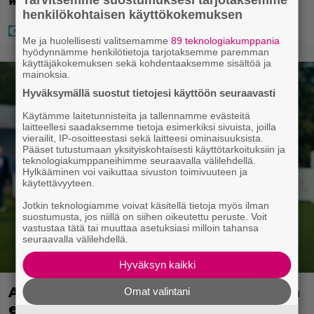
”Onko tämä oikein?”
henkilökohtaisen käyttökokemuksen
Me ja huolellisesti valitsemamme
89 teknologiakumppania
hyödynnämme henkilötietoja tarjotaksemme paremman
käyttäjäkokemuksen sekä kohdentaaksemme sisältöä ja
mainoksia.
Hyväksymällä suostut tietojesi käyttöön seuraavasti
Käytämme laitetunnisteita ja tallennamme evästeitä
laitteellesi saadaksemme tietoja esimerkiksi sivuista, joilla
vierailit, IP-osoitteestasi sekä laitteesi ominaisuuksista.
Pääset tutustumaan yksityiskohtaisesti käyttötarkoituksiin ja
teknologiakumppaneihimme seuraavalla välilehdellä.
Hylkääminen voi vaikuttaa sivuston toimivuuteen ja
käytettävyyteen.
Jotkin teknologiamme voivat käsitellä tietoja myös ilman
suostumusta, jos niillä on siihen oikeutettu peruste. Voit
vastustaa tätä tai muuttaa asetuksiasi milloin tahansa
seuraavalla välilehdellä.
Hyväksyn kaikki
Adam Sandlerin 518 miljoonan dollarin
Omat valintani
elokuvasarja saa jatkoa Netflixillä