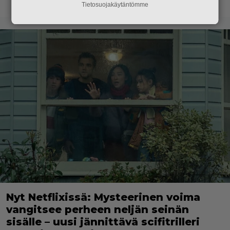
Tietosuojakäytäntömme
Nyt Netflixissä: Mysteerinen voima
vangitsee perheen neljän seinän
sisälle – uusi jännittävä scifitrilleri