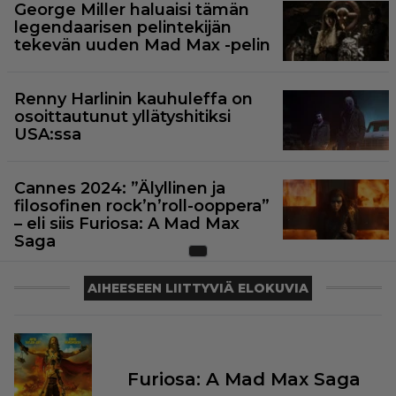
George Miller haluaisi tämän
legendaarisen pelintekijän
tekevän uuden Mad Max -pelin
Renny Harlinin kauhuleffa on
osoittautunut yllätyshitiksi
USA:ssa
Cannes 2024: ”Älyllinen ja
filosofinen rock’n’roll-ooppera”
– eli siis Furiosa: A Mad Max
Saga
AIHEESEEN LIITTYVIÄ ELOKUVIA
Furiosa: A Mad Max Saga