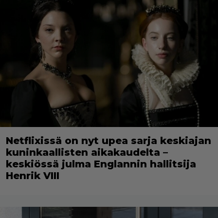
Netflixissä on nyt upea sarja keskiajan
kuninkaallisten aikakaudelta –
keskiössä julma Englannin hallitsija
Henrik VIII