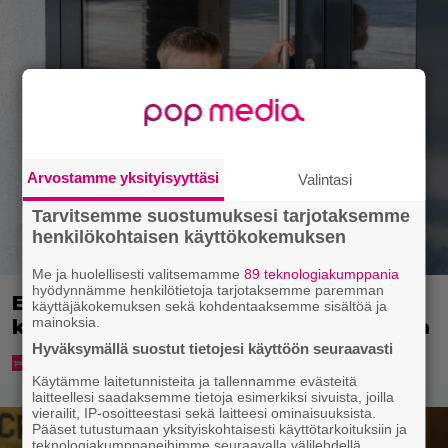
Arvostamme yksityisyyttäsi
Valintasi
Tarvitsemme suostumuksesi tarjotaksemme
henkilökohtaisen käyttökokemuksen
Me ja huolellisesti valitsemamme
89 teknologiakumppania
hyödynnämme henkilötietoja tarjotaksemme paremman
Ekaluokkalaisille jaetaan ilmainen
käyttäjäkokemuksen sekä kohdentaaksemme sisältöä ja
mainoksia.
kotiavain – katso, mistä sen voi hakea
Hyväksymällä suostut tietojesi käyttöön seuraavasti
Käytämme laitetunnisteita ja tallennamme evästeitä
laitteellesi saadaksemme tietoja esimerkiksi sivuista, joilla
vierailit, IP-osoitteestasi sekä laitteesi ominaisuuksista.
Pääset tutustumaan yksityiskohtaisesti käyttötarkoituksiin ja
teknologiakumppaneihimme seuraavalla välilehdellä.