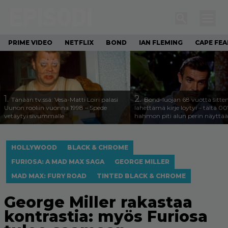
PRIME VIDEO
NETFLIX
BOND
IAN FLEMING
CAPE FEA
1.
2.
Tänään tv:ssä: Vesa-Matti Loiri palasi
Bond-luojan 68 vuotta sitte
Uunon rooliin vuonna 1998 – Spede
lähettämä kirje löytyi – tältä 00
vetäytyi sivummalle
hahmon piti alun perin näyttää
HOLLYWOOD
BLACK & CHROME
FURIOSA: A MAD MAX SAGA
GEORGE MILLER
MAD MAX: FURY ROAD
TINTED BLACK & CHROME
George Miller rakastaa
kontrastia: myös Furiosa