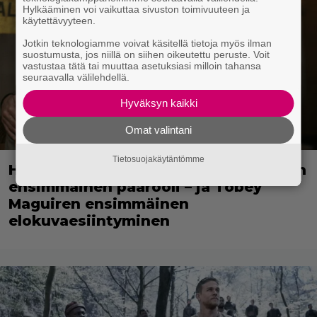
Hylkääminen voi vaikuttaa sivuston toimivuuteen ja
käytettävyyteen.
Jotkin teknologiamme voivat käsitellä tietoja myös ilman
suostumusta, jos niillä on siihen oikeutettu peruste. Voit
vastustaa tätä tai muuttaa asetuksiasi milloin tahansa
seuraavalla välilehdellä.
Hyväksyn kaikki
Omat valintani
Tietosuojakäytäntömme
Huippuleffa suoratoistossa: DiCaprion
ensimmäinen päärooli – ja Tobey
Maguiren ensimmäinen
elokuvaesiintyminen