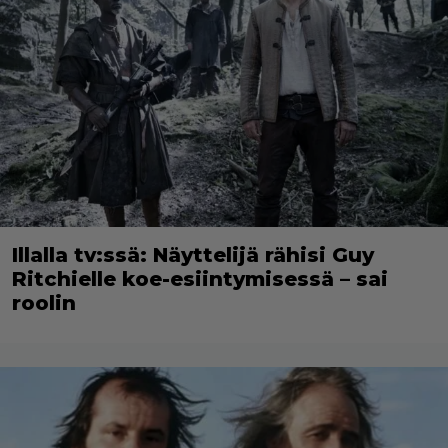
Illalla tv:ssä: Näyttelijä rähisi Guy
Ritchielle koe-esiintymisessä – sai
roolin