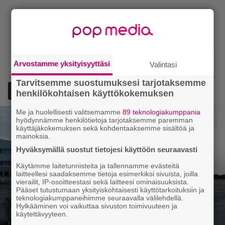
Arvostamme yksityisyyttäsi
Valintasi
Tarvitsemme suostumuksesi tarjotaksemme
Lisää Episodi Googlen suosituksi lähteeksi
henkilökohtaisen käyttökokemuksen
Me ja huolellisesti valitsemamme
89 teknologiakumppania
hyödynnämme henkilötietoja tarjotaksemme paremman
käyttäjäkokemuksen sekä kohdentaaksemme sisältöä ja
mainoksia.
Hyväksymällä suostut tietojesi käyttöön seuraavasti
Käytämme laitetunnisteita ja tallennamme evästeitä
laitteellesi saadaksemme tietoja esimerkiksi sivuista, joilla
vierailit, IP-osoitteestasi sekä laitteesi ominaisuuksista.
Pääset tutustumaan yksityiskohtaisesti käyttötarkoituksiin ja
teknologiakumppaneihimme seuraavalla välilehdellä.
Hylkääminen voi vaikuttaa sivuston toimivuuteen ja
käytettävyyteen.