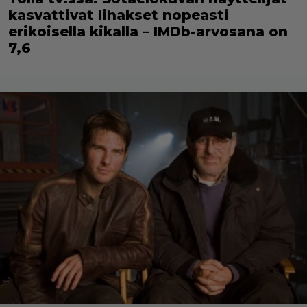
kasvattivat lihakset nopeasti
erikoisella kikalla – IMDb-arvosana on
7,6