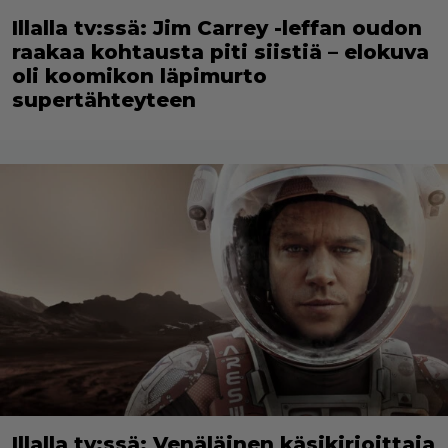
Illalla tv:ssä: Jim Carrey -leffan oudon
raakaa kohtausta piti siistiä – elokuva
oli koomikon läpimurto
supertähteyteen
Illalla tv:ssä: Venäläinen käsikirjoittaja