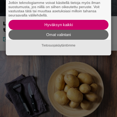
Jotkin teknologiamme voivat käsitellä tietoja myös ilman
suostumusta, jos niillä on siihen oikeutettu peruste. Voit
vastustaa tätä tai muuttaa asetuksiasi milloin tahansa
seuraavalla välilehdellä.
Laulaja Mirellan rantakuvat ovat
Hyväksyn kaikki
täynnä lomaa, aurinkoa ja iloa
Omat valintani
Tietosuojakäytäntömme