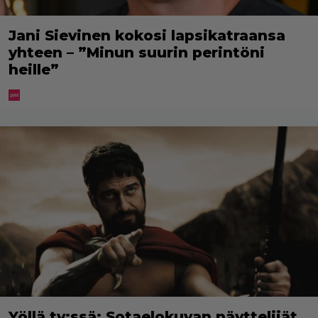
Jani Sievinen kokosi lapsikatraansa
yhteen – ”Minun suurin perintöni
heille”
Yöllä tv:ssä: Sotaelokuvan näyttelijät