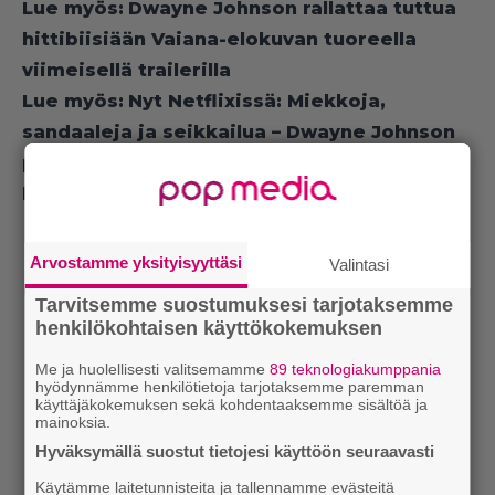
Lue myös:
Dwayne Johnson rallattaa tuttua
hittibiisiään Vaiana-elokuvan tuoreella
viimeisellä trailerilla
Lue myös:
Nyt Netflixissä: Miekkoja,
sandaaleja ja seikkailua – Dwayne Johnson
pyörtyi leffan kohtauksessa kahdeksan
kertaa peräkkäin
Arvostamme yksityisyyttäsi
Valintasi
Tarvitsemme suostumuksesi tarjotaksemme
henkilökohtaisen käyttökokemuksen
Me ja huolellisesti valitsemamme
89 teknologiakumppania
hyödynnämme henkilötietoja tarjotaksemme paremman
käyttäjäkokemuksen sekä kohdentaaksemme sisältöä ja
mainoksia.
Hyväksymällä suostut tietojesi käyttöön seuraavasti
Käytämme laitetunnisteita ja tallennamme evästeitä