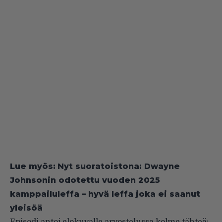
Lue myös:
Nyt suoratoistona: Dwayne
Johnsonin odotettu vuoden 2025
kamppailuleffa – hyvä leffa joka ei saanut
yleisöä
Episodi antoi elokuvalle
arvostelussa
kolme tähteä: