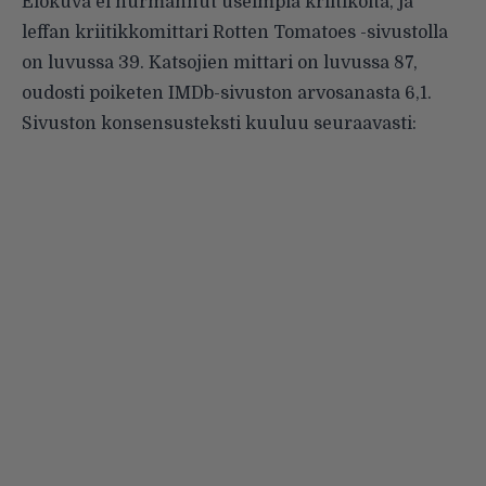
Elokuva ei hurmannut useimpia kriitikoita, ja
leffan kriitikkomittari Rotten Tomatoes -sivustolla
on luvussa 39. Katsojien mittari on luvussa 87,
oudosti poiketen IMDb-sivuston arvosanasta 6,1.
Sivuston konsensusteksti kuuluu seuraavasti: