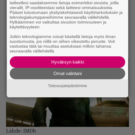
laitteellesi saadaksemme tietoja esimerkiksi sivuista, joilla
vierailit, IP-osoitteestasi sekä laitteesi ominaisuuksista.
Pääset tutustumaan yksityiskohtaisesti käyttötarkoituksiin ja
teknologiakumppaneihimme seuraavalla välilehdellä.
Hylkääminen voi vaikuttaa sivuston toimivuuteen ja
käytettävyyteen.
Jotkin teknologiamme voivat käsitellä tietoja myös ilman
suostumusta, jos niillä on siihen oikeutettu peruste. Voit
vastustaa tätä tai muuttaa asetuksiasi milloin tahansa
seuraavalla välilehdellä.
Hyväksyn kaikki
Omat valintani
Tietosuojakäytäntömme
Lähde:
IMDb