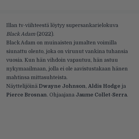
Illan tv-viihteestä löytyy supersankarielokuva
Black Adam
(2022).
Black Adam on muinaisten jumalten voimilla
siunattu olento, joka on virunut vankina tuhansia
vuosia. Kun hän vihdoin vapautuu, hän astuu
nykymaailmaan, jolla ei ole aavistustakaan hänen
mahtinsa mittasuhteista.
Näyttelijöinä
Dwayne Johnson
,
Aldis Hodge
ja
Pierce Brosnan
. Ohjaajana
Jaume Collet-Serra
.