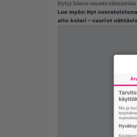
löytyy hänen omasta elämästään y
Lue myös:
Nyt suoratoistona
aito kolari – vauriot nähtävi
Ar
Tarvit
käytt
Me ja huo
tarjotak
mainoksi
Hyväksym
Käytämme 