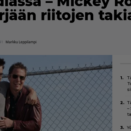
iassa – Mickey R
rjään riitojen taki
41
Markku Leppilampi
T
T
s
T
–
t
Yö