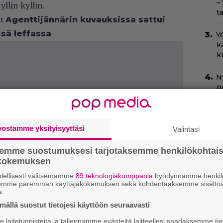
–
llin kyllin.
t
: Agenttijännärin kuvauksissa sattui
ssä leffassa
Yö
k
k
Ny
p
C
k
vostamme yksityisyyttäsi
Valintasi
t
semme suostumuksesi tarjotaksemme henkilökohtai
I
ökokemuksen
s
t
lellisesti valitsemamme
89 teknologiakumppania
hyödynnämme henkilö
k
semme paremman käyttäjäkokemuksen sekä kohdentaaksemme sisältöä
a.
H
ällä suostut tietojesi käyttöön seuraavasti
e
laitetunnisteita ja tallennamme evästeitä laitteellesi saadaksemme tie