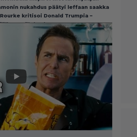
amonin nukahdus päätyi leffaan saakka
 Rourke kritisoi Donald Trumpia –
n jälkeen tähden luona