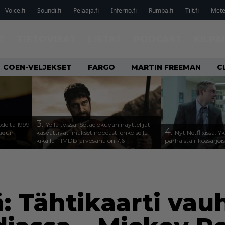
Voice.fi
Soundi.fi
Pelaaja.fi
Inferno.fi
Rumba.fi
Tilt.fi
Metel
T
TIETOVISAT
LISTAT
PODCAST
KILPA
COEN-VELJEKSET
FARGO
MARTIN FREEMAN
C
3.
odelta 1999
Yöllä tv:ssä: Sotaelokuvan näyttelijät
4.
aadun
kasvattivat lihakset nopeasti erikoisella
Nyt Netflixissä: Y
kikalla – IMDb-arvosana on 7,6
parhaista rikossarjoi
sä: Tähtikaarti vau