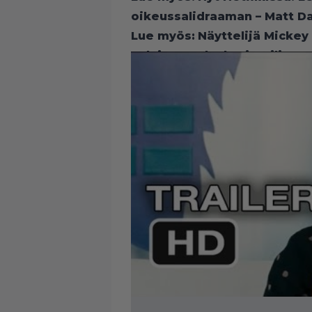
oikeussalidraaman – Matt D
Lue myös:
Näyttelijä Mickey
Salainen palvelu vieraili se