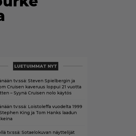
ourke
a
LUETUIMMAT NYT
änään tv:ssä: Steven Spielbergin ja
om Cruisen kaveruus loppui 21 vuotta
itten – Syynä Cruisen nolo käytös
änään tv:ssä: Loistoleffa vuodelta 1999
 Stephen King ja Tom Hanks laadun
akeina
llä tv:ssä: Sotaelokuvan näyttelijät