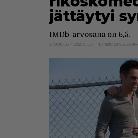
rikoskomed
jättäytyi sy
IMDb-arvosana on 6,5.
Julkaistu:
27.4.2025 05:30
Päivitetty:
24.9.2025 06: