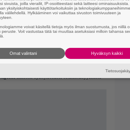
M
i sivuista, joilla vierailit, IP-osoitteestasi sekä laitteesi ominaisuuksista
e
an yksityiskohtaisesti käyttötarkoituksiin ja teknologiakumppaneihimm
la välilehdellä. Hylkääminen voi vaikuttaa sivuston toimivuuteen ja
yyteen.
Il
r
knologiamme voivat käsitellä tietoja myös ilman suostumusta, jos niillä o
sa: Kahden rikkinäisen liitto – Colin
k
u peruste. Voit vastustaa tätä tai muuttaa asetuksiasi milloin tahansa se
äkevä kostotrilleri
lä.
B
 Rockwell
,
Woody Harrelson
,
Christopher
k
om Waits
.
Omat valintani
Hyväksyn kaikki
p
ssa lukee Rourke, jolla viitataan
een
. Hänen piti näytellä elokuvassa, mutta
Tietosuojak
naghin
kanssa syntyneiden erimielisyyksien