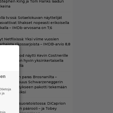
 Stephen King ja Tom Hanks laadun
akeina
llä tv:ssä: Sotaelokuvan näyttelijät
asvattivat lihakset nopeasti erikoisella
ikalla – IMDb-arvosana on 7,6
t Netflixissä: Yksi viime vuosien
arhaista rikossarjoista – IMDB-arvio 8,8
lint Eastwood näytti Kevin Costnerille
aapin paikan hyvin yksinkertaisella
oimenpiteellä
sen
llan Bond on paras Brosnanilta –
amankaltaisuus Schwarzeneggerin
oimintatykitykseen pakotti tekemään
tietoja
ässärin uusiksi
 ja
uippuleffa suoratoistossa: DiCaprion
nsimmäinen päärooli – ja Tobey
toja