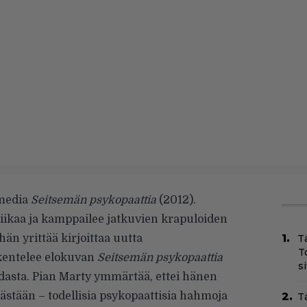
omedia
Seitsemän psykopaattia
(2012).
liikaa ja kamppailee jatkuvien krapuloiden
än yrittää kirjoittaa uutta
T
T
skentelee elokuvan
Seitsemän psykopaattia
s
dasta. Pian Marty ymmärtää, ettei hänen
äästään – todellisia psykopaattisia hahmoja
T