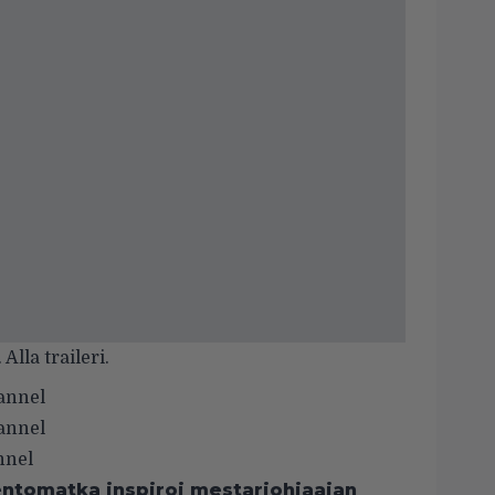
lla traileri.
hannel
hannel
nnel
Lentomatka inspiroi mestariohjaajan