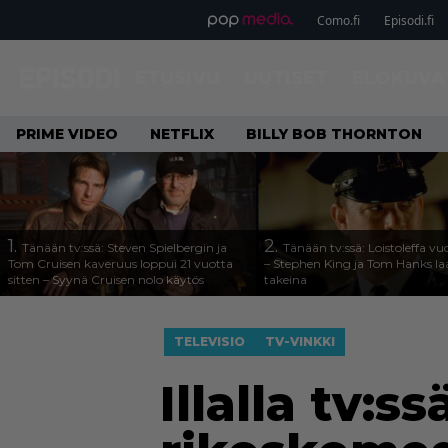
Como.fi
Episodi.fi
ETUSIVU
UUTISET
ELOKUVA
PRIME VIDEO
NETFLIX
BILLY BOB THORNTON
1.
2.
Tänään tv:ssä: Steven Spielbergin ja
Tänään tv:ssä: Loistoleffa vu
Tom Cruisen kaveruus loppui 21 vuotta
– Stephen King ja Tom Hanks l
sitten – Syynä Cruisen nolo käytös
takeina
TELEVISIO
TV-VINKKI
Illalla tv:s