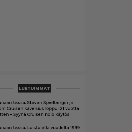
LUETUIMMAT
änään tv:ssä: Steven Spielbergin ja
om Cruisen kaveruus loppui 21 vuotta
itten – Syynä Cruisen nolo käytös
änään tv:ssä: Loistoleffa vuodelta 1999