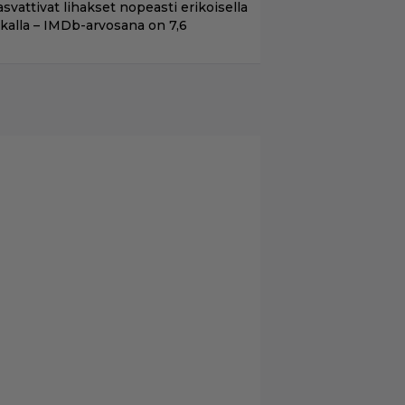
asvattivat lihakset nopeasti erikoisella
ikalla – IMDb-arvosana on 7,6