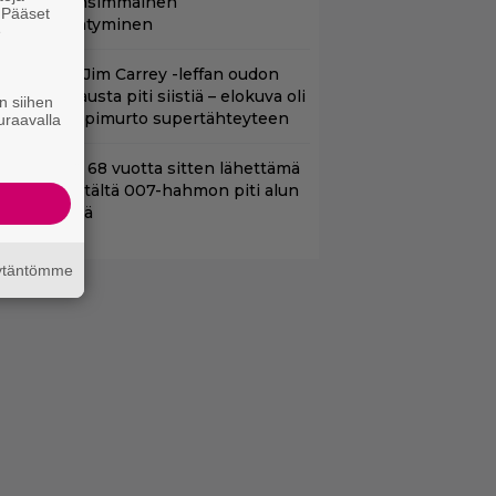
aguiren ensimmäinen
. Pääset
lokuvaesiintyminen
e
lalla tv:ssä: Jim Carrey -leffan oudon
aakaa kohtausta piti siistiä – elokuva oli
n siihen
oomikon läpimurto supertähteyteen
uraavalla
ond-luojan 68 vuotta sitten lähettämä
irje löytyi – tältä 007-hahmon piti alun
erin näyttää
äytäntömme