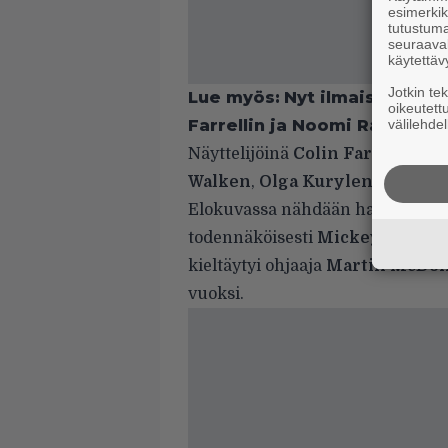
esimerkiks
tutustuma
seuraaval
käytettäv
Jotkin te
Lue myös:
Nyt ilmaiskatselus
oikeutett
Farrellin ja Noomi Rapacen v
välilehdel
Näyttelijöinä
Colin Farrell
,
Sam
Walken
,
Olga Kurylenko
sekä
T
Elokuvassa nähdään hautakivi, jo
todennäköisesti
Mickey Rourk
kieltäytyi ohjaaja
Martin McDo
vuoksi.