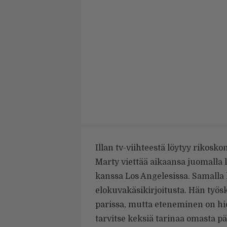
Illan tv-viihteestä löytyy rikosk
Marty viettää aikaansa juomalla 
kanssa Los Angelesissa. Samalla h
elokuvakäsikirjoitusta. Hän työ
parissa, mutta eteneminen on hi
tarvitse keksiä tarinaa omasta p