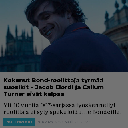
Kokenut Bond-roolittaja tyrmää
suosikit – Jacob Elordi ja Callum
Turner eivät kelpaa
Yli 40 vuotta 007-sarjassa työskennellyt
roolittaja ei syty spekuloiduille Bondeille.
30.6.2026 07:30
Sauli Rautiainen
HOLLYWOOD