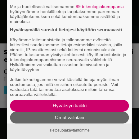
Me ja huolellisesti valitsemamme
89 teknologiakumppania
hyödynnämme henkilötietoja tarjotaksemme paremman
käyttäjäkokemuksen sekä kohdentaaksemme sisältöä ja
mainoksia.
Hyväksymällä suostut tietojesi käyttöön seuraavasti
Käytämme laitetunnisteita ja tallennamme evästeitä
laitteellesi saadaksemme tietoja esimerkiksi sivuista, joilla
vierailit, IP-osoitteestasi sekä laitteesi ominaisuuksista.
Scifi-mammutti Dyynin kolmas osa sai
Pääset tutustumaan yksityiskohtaisesti käyttötarkoituksiin ja
eeppisen trailerinsa
teknologiakumppaneihimme seuraavalla välilehdellä.
Hylkääminen voi vaikuttaa sivuston toimivuuteen ja
käytettävyyteen.
Onko tässä vuoden paras elokuva?
Luultavasti.
Jotkin teknologiamme voivat käsitellä tietoja myös ilman
suostumusta, jos niillä on siihen oikeutettu peruste. Voit
vastustaa tätä tai muuttaa asetuksiasi milloin tahansa
17.3.2026 18:44
Niko Ikonen
HOLLYWOOD
seuraavalla välilehdellä.
Hyväksyn kaikki
Omat valintani
Tietosuojakäytäntömme