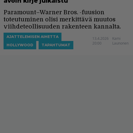
avoin kirje julkaistu
Paramount–Warner Bros. -fuusion
toteutuminen olisi merkittävä muutos
viihdeteollisuuden rakenteen kannalta.
AJATTELEMISEN AIHETTA
13.4.2026
Kami
20:00
Launonen
HOLLYWOOD
TAPAHTUMAT