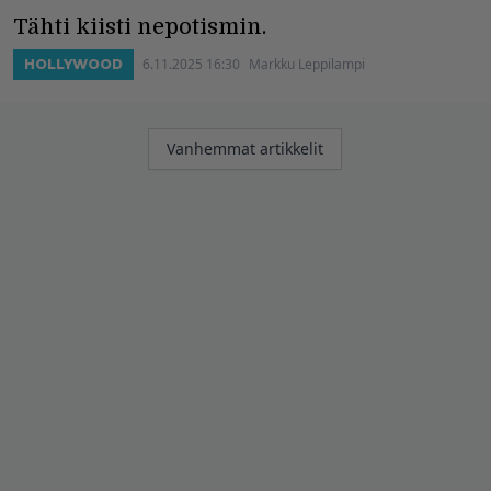
Tähti kiisti nepotismin.
6.11.2025 16:30
Markku Leppilampi
HOLLYWOOD
Artikkelien
Vanhemmat artikkelit
selaus