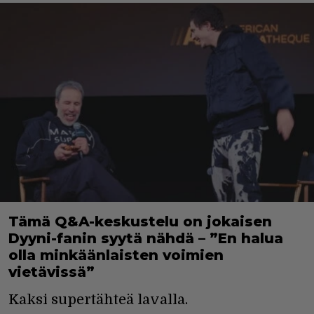
Tämä Q&A-keskustelu on jokaisen
Dyyni-fanin syytä nähdä – ”En halua
olla minkäänlaisten voimien
vietävissä”
Kaksi supertähteä lavalla.