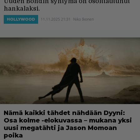
Uuden Bondin syntymä on osoittautunut
hankalaksi.
11.11.2025 21:31
Niko Ikonen
HOLLYWOOD
Nämä kaikki tähdet nähdään Dyyni:
Osa kolme -elokuvassa – mukana yksi
uusi megatähti ja Jason Momoan
poika