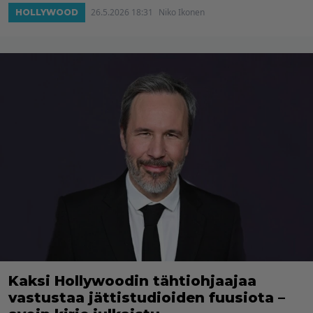
26.5.2026 18:31
Niko Ikonen
HOLLYWOOD
Kaksi Hollywoodin tähtiohjaajaa
vastustaa jättistudioiden fuusiota –