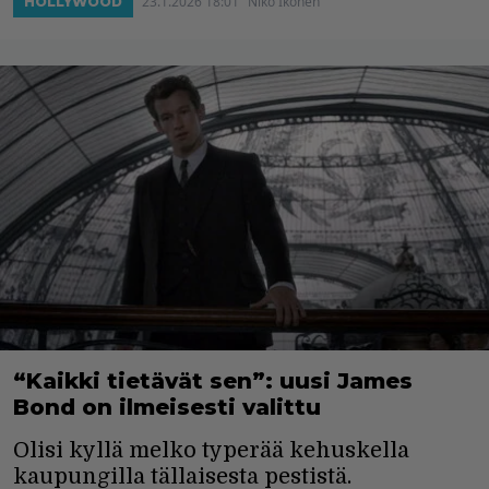
23.1.2026 18:01
Niko Ikonen
HOLLYWOOD
“Kaikki tietävät sen”: uusi James
Bond on ilmeisesti valittu
Olisi kyllä melko typerää kehuskella
kaupungilla tällaisesta pestistä.