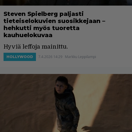
Steven Spielberg paljasti
tieteiselokuvien suosikkejaan –
hehkutti myös tuoretta
kauhuelokuvaa
Hyviä leffoja mainittu.
7.4.2026 14:29
Markku Leppilampi
HOLLYWOOD