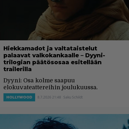
Hiekkamadot ja valtataistelut
palaavat valkokankaalle – Dyyni-
trilogian päätösosaa esitellään
trailerilla
Dyyni: Osa kolme saapuu
elokuvateattereihin joulukuussa.
8.7.2026 21:48
Saku Schildt
HOLLYWOOD