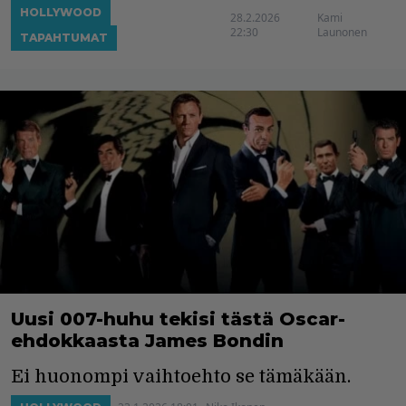
HOLLYWOOD
28.2.2026
Kami
22:30
Launonen
TAPAHTUMAT
Uusi 007-huhu tekisi tästä Oscar-
ehdokkaasta James Bondin
Ei huonompi vaihtoehto se tämäkään.