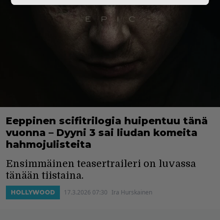
Eeppinen scifitrilogia huipentuu tänä
vuonna – Dyyni 3 sai liudan komeita
hahmojulisteita
Ensimmäinen teasertraileri on luvassa
tänään tiistaina.
17.3.2026 07:30
Ira Hurskainen
HOLLYWOOD