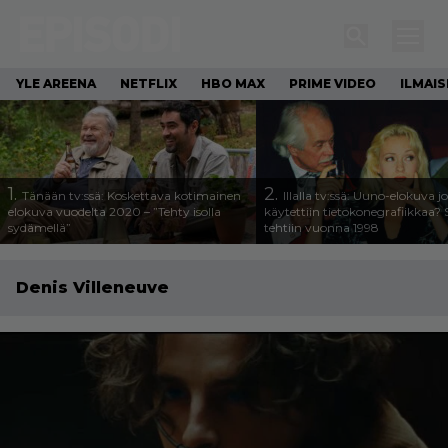
YLE AREENA
NETFLIX
HBO MAX
PRIME VIDEO
ILMAI
1.
2.
Tänään tv:ssä: Koskettava kotimainen
Illalla tv:ssä: Uuno-elokuva j
elokuva vuodelta 2020 – ”Tehty isolla
käytettiin tietokonegrafiikkaa? 
sydämellä”
tehtiin vuonna 1998
Denis Villeneuve