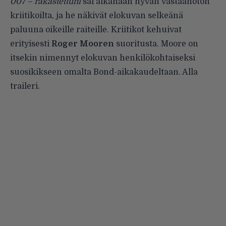
007 – rakastettuni
sai aikanaan hyvän vastaanoton
kriitikoilta, ja he näkivät elokuvan selkeänä
paluuna oikeille raiteille. Kriitikot kehuivat
erityisesti
Roger Mooren
suoritusta. Moore on
itsekin nimennyt elokuvan henkilökohtaiseksi
suosikikseen omalta Bond-aikakaudeltaan. Alla
traileri.