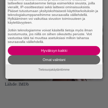
laitteellesi saadaksemme tietoja esimerkiksi sivuista, joilla
vierailit, IP-osoitteestasi sekä laitteesi ominaisuuksista.
Pääset tutustumaan yksityiskohtaisesti käyttötarkoituksiin ja
teknologiakumppaneihimme seuraavalla välilehdellä.
Hylkääminen voi vaikuttaa sivuston toimivuuteen ja
käytettävyyteen.
Jotkin teknologiamme voivat käsitellä tietoja myös ilman
suostumusta, jos niillä on siihen oikeutettu peruste. Voit
vastustaa tätä tai muuttaa asetuksiasi milloin tahansa
seuraavalla välilehdellä.
Hyväksyn kaikki
Omat valintani
Tietosuojakäytäntömme
Lähde:
IMDb