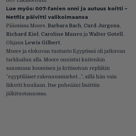
007 rakastettuni
Lue myös:
007-fanien onni ja autuus koitti –
Netflix päivitti valikoimaansa
Pääosissa Moore,
Barbara Bach
,
Curd Jurgens
,
Richard Kiel
,
Caroline Munro
ja
Walter Gotell
.
Ohjaus
Lewis Gilbert
.
Moore ja elokuvan tuotanto Egyptissä oli jatkuvan
tarkkailun alla. Moore onnistui kuitenkin
sanomaan koomisen ja kritisoivan repliikin
”egyptiläiset rakennusmiehet…”, sillä hän vain
liikutti huuliaan. Itse puheääni lisättiin
jälkituotannossa.