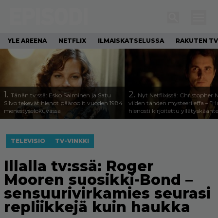
YLE AREENA
NETFLIX
ILMAISKATSELUSSA
RAKUTEN TV
1.
2.
Tänän tv:ssä: Esko Salminen ja Satu
Nyt Netflixissä: Christopher 
Silvo tekevät hienot pääroolit vuoden 1984
viiden tähden mysteerileffa – ”
menestyselokuvassa
hienosti kirjoitettu yllätyskäänt
TELEVISIO
TV-VINKKI
Illalla tv:ssä: Roger
Mooren suosikki-Bond –
sensuurivirkamies seurasi
repliikkejä kuin haukka