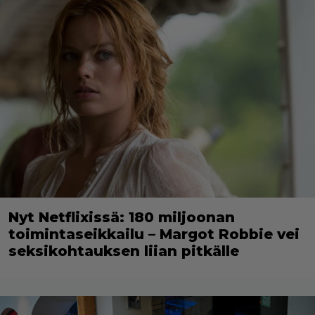
Nyt Netflixissä: 180 miljoonan
toimintaseikkailu – Margot Robbie vei
seksikohtauksen liian pitkälle