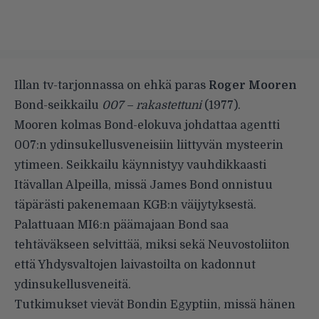
Illan tv-tarjonnassa on ehkä paras
Roger Mooren
Bond-seikkailu
007 – rakastettuni
(1977).
Mooren kolmas Bond-elokuva johdattaa agentti
007:n ydinsukellusveneisiin liittyvän mysteerin
ytimeen. Seikkailu käynnistyy vauhdikkaasti
Itävallan Alpeilla, missä James Bond onnistuu
täpärästi pakenemaan KGB:n väijytyksestä.
Palattuaan MI6:n päämajaan Bond saa
tehtäväkseen selvittää, miksi sekä Neuvostoliiton
että Yhdysvaltojen laivastoilta on kadonnut
ydinsukellusveneitä.
Tutkimukset vievät Bondin Egyptiin, missä hänen