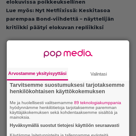
elokuvissa poikkeuksellinen
Lue myös:
Nyt Netflixissä: Keskitasoa
parempaa Bond-viihdettä – näyttelijän
kritiikki päätyi elokuvan repliikiksi
Arvostamme yksityisyyttäsi
Valintasi
Tarvitsemme suostumuksesi tarjotaksemme
henkilökohtaisen käyttökokemuksen
Me ja huolellisesti valitsemamme
89 teknologiakumppania
hyödynnämme henkilötietoja tarjotaksemme paremman
käyttäjäkokemuksen sekä kohdentaaksemme sisältöä ja
mainoksia.
Hyväksymällä suostut tietojesi käyttöön seuraavasti
Käytämme laitetunnisteita ja tallennamme evästeitä