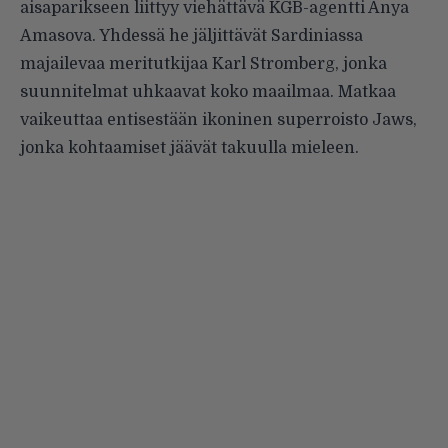
aisaparikseen liittyy viehättävä KGB-agentti Anya
Amasova. Yhdessä he jäljittävät Sardiniassa
majailevaa meritutkijaa Karl Stromberg, jonka
suunnitelmat uhkaavat koko maailmaa. Matkaa
vaikeuttaa entisestään ikoninen superroisto Jaws,
jonka kohtaamiset jäävät takuulla mieleen.