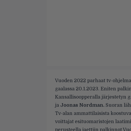
Vuoden 2022 parhaat tv-ohjelmat 
gaalassa 20.1.2023. Eniten palki
Kansallisoopperalla järjestetyn g
ja
Joonas Nordman.
Suoran lähe
Tv-alan ammattilaisista koostuva
voittajat esituomaristojen laatim
perusteella jaettiin palkinnot Vu