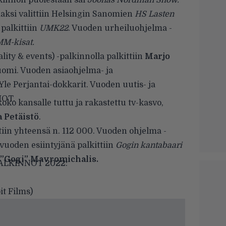
innon puolestaan sai
Joonas Nordman Show.
aksi valittiin Helsingin Sanomien
HS Lasten
palkittiin
UMK22
. Vuoden urheiluohjelma -
MM-kisat.
ality & events) -palkinnolla palkittiin
Marjo
omi. Vuoden asiaohjelma- ja
le Perjantai-dokkarit. Vuoden uutis- ja
MOT.
oko kansalle tuttu ja rakastettu tv-kasvo,
 Petäistö
.
iin yhteensä n. 112 000. Vuoden ohjelma -
 vuoden esiintyjänä palkittiin
Gogin kantabaari
 ”Gogi” Mavromichalis.
LKINNOT 2022:
t Films)