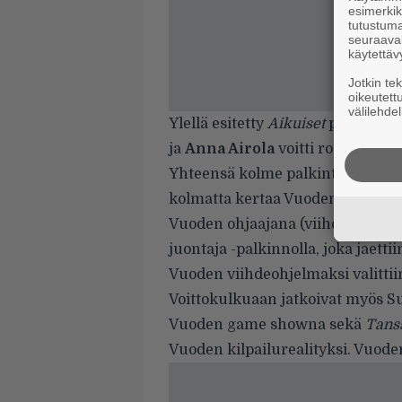
esimerkiks
tutustuma
seuraaval
käytettäv
Jotkin te
oikeutett
välilehdel
Ylellä esitetty
Aikuiset
palkittiin
ja
Anna Airola
voitti roolillaan
Yhteensä kolme palkintoa sai Ylel
kolmatta kertaa Vuoden musiikki
Vuoden ohjaajana (viihde, realit
juontaja -palkinnolla, joka jaett
Vuoden viihdeohjelmaksi valittii
Voittokulkuaan jatkoivat myös Su
Vuoden game showna sekä
Tanss
Vuoden kilpailurealityksi. Vuode