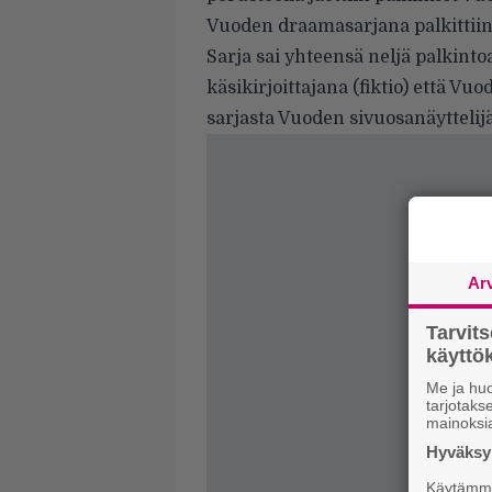
Vuoden draamasarjana palkittiin 
Sarja sai yhteensä neljä palkint
käsikirjoittajana (fiktio) että Vuod
sarjasta Vuoden sivuosanäyttelij
Ar
Tarvit
käytt
Me ja huo
tarjotak
mainoksi
Hyväksym
Käytämme 