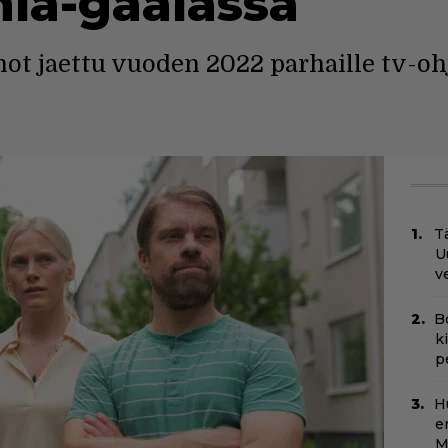
la-gaalassa
t jaettu vuoden 2022 parhaille tv-ohjel
Tä
U
v
B
k
p
H
e
M