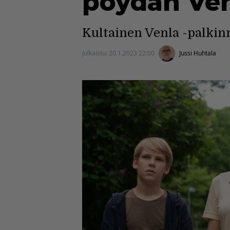
pöydän Ven
Kultainen Venla -palkinno
Julkaistu:
20.1.2023 22:00
Jussi Huhtala