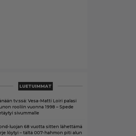
LUETUIMMAT
nään tv:ssä: Vesa-Matti Loiri palasi
unon rooliin vuonna 1998 – Spede
etäytyi sivummalle
ond-luojan 68 vuotta sitten lähettämä
irje löytyi – tältä 007-hahmon piti alun