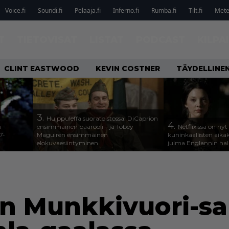
Voice.fi
Soundi.fi
Pelaaja.fi
Inferno.fi
Rumba.fi
Tilt.fi
Metel
T
TIETOVISAT
LISTAT
PODCAST
KILPA
CLINT EASTWOOD
KEVIN COSTNER
TÄYDELLINE
3.
Huippuleffa suoratoistossa: DiCaprion
4.
n
ensimmäinen päärooli – ja Tobey
Netflixissä on nyt
7-
Maguiren ensimmäinen
kuninkaallisten aika
elokuvaesiintyminen
julma Englannin halli
en Munkkivuori-sa