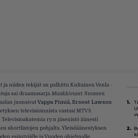
ja niiden tekijät on palkittu Kultainen Venla -
ntoja sai draamasarja
Munkkivuori
. Suomen
aalan juonsivat
Vappu Pimiä, Ernest Lawson
Tä
U
tyksen televisioinnista vastasi MTV3.
v
 Televisioakatemia ry:n jäsenistö äänesti
ien shortlistojen pohjalta. Yleisöäänestyksen
B
k
oden esiintyjälle ja Vuoden ohjelmalle.