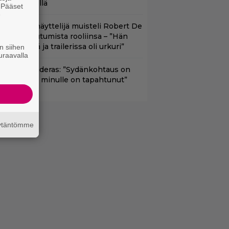
oimenpiteellä
. Pääset
e
ape Fear -näyttelijä muisteli Robert De
iron paneutumista rooliinsa – ”Hän
hui kielillä ja trailerissa oli urkuri”
n siihen
uraavalla
ntonio Banderas: ”Sydänkohtaus on
arasta mitä minulle on tapahtunut”
äytäntömme