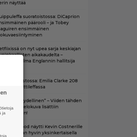
erin näyttää
uippuleffa suoratoistossa: DiCaprion
nsimmäinen päärooli – ja Tobey
aguiren ensimmäinen
lokuvaesiintyminen
etflixissä on nyt upea sarja keskiajan
uninkaallisten aikakaudelta –
eskiössä julma Englannin hallitsija
enrik VIII
yt suoratoistossa: Emilia Clarke 208
iljoonan hittileffassa
sen
Lajissaan täydellinen” – Viiden tähden
cifitoimintaelokuva lisättiin
tietoja
uoratoistoon!
 ja
lint Eastwood näytti Kevin Costnerille
aapin paikan hyvin yksinkertaisella
toja