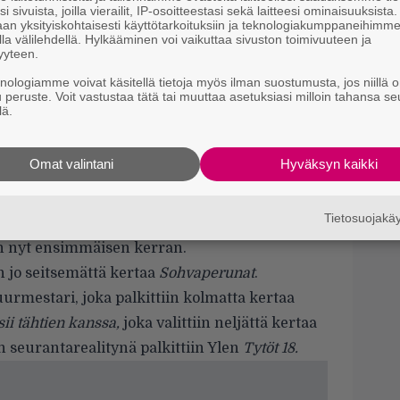
t
i sivuista, joilla vierailit, IP-osoitteestasi sekä laitteesi ominaisuuksista
an yksityiskohtaisesti käyttötarkoituksiin ja teknologiakumppaneihimm
la välilehdellä. Hylkääminen voi vaikuttaa sivuston toimivuuteen ja
C
yyteen.
N
pu
knologiamme voivat käsitellä tietoja myös ilman suostumusta, jos niillä o
u peruste. Voit vastustaa tätä tai muuttaa asetuksiasi milloin tahansa se
lä.
A
 viime vuoden tapaan Vuoden komediasarjana,
p
 Vuoden pääosanäyttelijän palkinnon.
Omat valintani
Hyväksyn kaikki
lä esitetty
Elämäni biisi.
Ohjelma palkittiin
viihteenä; lisäksi
Petja Peltomaa
palkittiin
Tietosuojak
y & events) sekä
Katja Ståhl
palkittiin Vuoden
iin nyt ensimmäisen kerran.
n jo seitsemättä kertaa
Sohvaperunat
.
urmestari, joka palkittiin kolmatta kertaa
ii tähtien kanssa,
joka valittiin neljättä kertaa
n seurantarealitynä palkittiin Ylen
Tytöt 18.