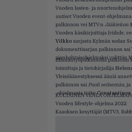
Vuoden keskusteluohjelman palk
Vuoden lasten- ja nuortenohjelm
uutiset.
Vuoden event-ohjelmana 
palkinnon vei MTV:n
Jääkiekon 
Vuoden käsikirjoittaja (viihde, re
Vilkko
sarjasta Kylmän sodan Su
dokumenttisarjan palkinnon sai Y
ajankohtaisohjelmaksi valittiin 
Elämäntyöpalkinnolla palkittiin k
toimittaja ja tietokirjailija
Helena
Yleisöäänestyksessä ääniä annett
palkinnon sai
Puoli seitsemän,
ja
-ohjelmasta tuttu
Constantinos
KULTAINEN VENLA OHJELMAPA
Vuoden lifestyle-ohjelma 2022
Kaaoksen kesyttäjät (MTV3, Rabbi