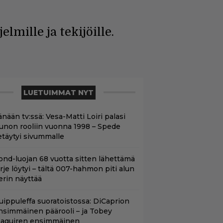
mille ja tekijöille.
LUETUIMMAT NYT
nään tv:ssä: Vesa-Matti Loiri palasi
unon rooliin vuonna 1998 – Spede
etäytyi sivummalle
ond-luojan 68 vuotta sitten lähettämä
irje löytyi – tältä 007-hahmon piti alun
erin näyttää
uippuleffa suoratoistossa: DiCaprion
nsimmäinen päärooli – ja Tobey
aguiren ensimmäinen