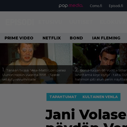
Como.fi
Episodi.fi
ETUSIVU
UUTISET
ELOKUVA
PRIME VIDEO
NETFLIX
BOND
IAN FLEMING
1.
2.
Tänään tv:ssä: Vesa-Matti Loiri palasi
Bond-luojan 68 vuotta sitte
Uunon rooliin vuonna 1998 – Spede
lähettämä kirje löytyi – tältä 00
vetäytyi sivummalle
hahmon piti alun perin näyttää
TAPAHTUMAT
KULTAINEN VENLA
Jani Volas