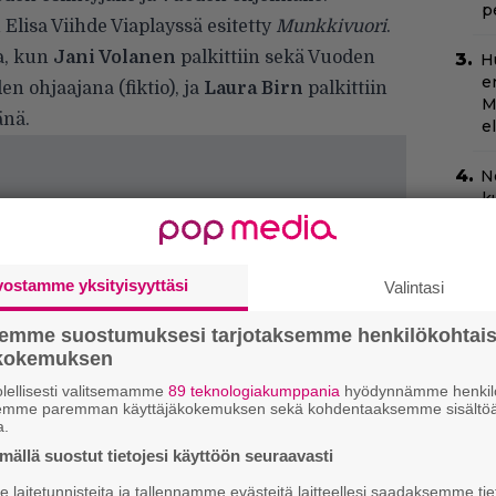
p
Elisa Viihde Viaplayssä esitetty
Munkkivuori
.
oa, kun
Jani Volanen
palkittiin sekä Vuoden
H
e
en ohjaajana (fiktio), ja
Laura Birn
palkittiin
M
änä.
e
N
k
k
H
vostamme yksityisyyttäsi
Valintasi
N
m
semme suostumuksesi tarjotaksemme henkilökohtai
ökokemuksen
”
s
lellisesti valitsemamme
89 teknologiakumppania
hyödynnämme henkilö
s
semme paremman käyttäjäkokemuksen sekä kohdentaaksemme sisältöä
a.
ällä suostut tietojesi käyttöön seuraavasti
C
k
laitetunnisteita ja tallennamme evästeitä laitteellesi saadaksemme tie