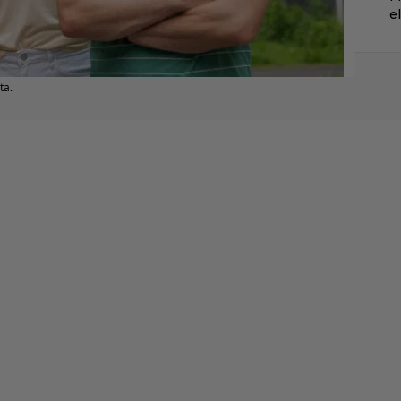
e
ta.