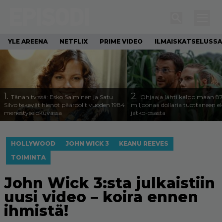
YLE AREENA
NETFLIX
PRIME VIDEO
ILMAISKATSELUSSA
1.
2.
Tänän tv:ssä: Esko Salminen ja Satu
Ohjaaja lähti kalppimaan 8
Silvo tekevät hienot pääroolit vuoden 1984
miljoonaa dollaria tuottaneen 
menestyselokuvassa
jatko-osasta
HOLLYWOOD
JOHN WICK 3
KEANU REEVES
TOIMINTA
John Wick 3:sta julkaistiin
uusi video – koira ennen
ihmistä!