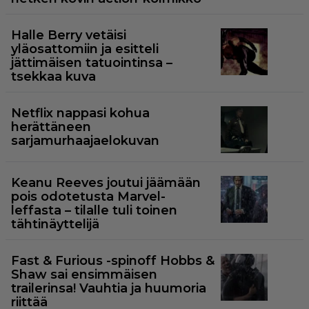
Halle Berry vetäisi
yläosattomiin ja esitteli
jättimäisen tatuointinsa –
tsekkaa kuva
Netflix nappasi kohua
herättäneen
sarjamurhaajaelokuvan
Keanu Reeves joutui jäämään
pois odotetusta Marvel-
leffasta – tilalle tuli toinen
tähtinäyttelijä
Fast & Furious -spinoff Hobbs &
Shaw sai ensimmäisen
trailerinsa! Vauhtia ja huumoria
riittää