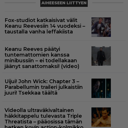
AIHEESEEN LIITTYEN
Fox-studiot katkaisivat välit
Keanu Reevesiin 14 vuodeksi –
taustalla vanha leffakiista
Keanu Reeves päätyi
tuntemattomien kanssa
minibussiin – ei todellakaan
jäänyt sanattomaksi! (video)
Uijui! John Wick: Chapter 3 –
Parabellumin traileri julkaistiin
juuri! Tsekkaa täältä
Videolla ultraväkivaltainen
häkkitappelu tulevasta Triple
Threatista – pääosissa tämän
hetken kovin action-kolmikko