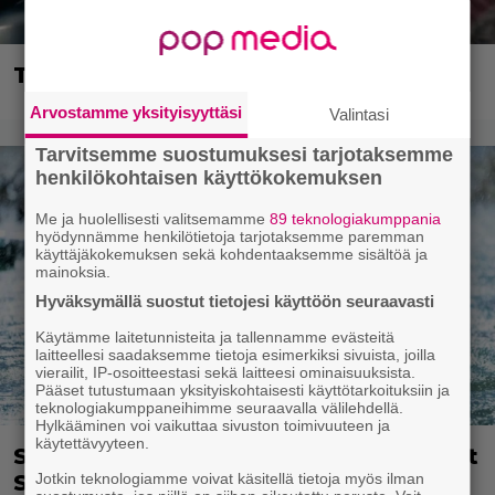
The Odyssey seilasi miljardikerhoon
Arvostamme yksityisyyttäsi
Valintasi
Tarvitsemme suostumuksesi tarjotaksemme
henkilökohtaisen käyttökokemuksen
Me ja huolellisesti valitsemamme
89 teknologiakumppania
hyödynnämme henkilötietoja tarjotaksemme paremman
käyttäjäkokemuksen sekä kohdentaaksemme sisältöä ja
mainoksia.
Hyväksymällä suostut tietojesi käyttöön seuraavasti
Käytämme laitetunnisteita ja tallennamme evästeitä
laitteellesi saadaksemme tietoja esimerkiksi sivuista, joilla
vierailit, IP-osoitteestasi sekä laitteesi ominaisuuksista.
Pääset tutustumaan yksityiskohtaisesti käyttötarkoituksiin ja
teknologiakumppaneihimme seuraavalla välilehdellä.
Hylkääminen voi vaikuttaa sivuston toimivuuteen ja
käytettävyyteen.
Scream- ja One Piece -tähdet liittyivät
Sam Raimin alligaattorielokuvaan
Jotkin teknologiamme voivat käsitellä tietoja myös ilman