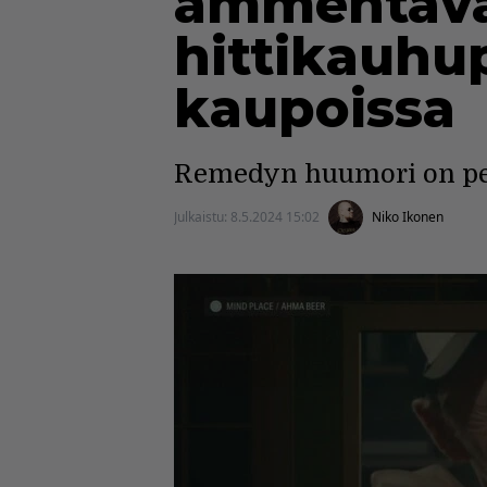
ammentava
hittikauhu
kaupoissa
Remedyn huumori on pe
Julkaistu:
8.5.2024 15:02
Niko Ikonen