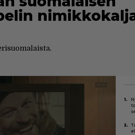
n suomalaisen
pelin nimikkokalj
risuomalaista.
N
t
s
T
e