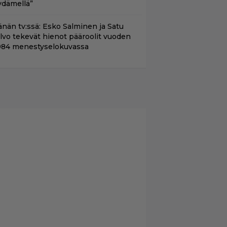
ydämellä”
änän tv:ssä: Esko Salminen ja Satu
ilvo tekevät hienot pääroolit vuoden
984 menestyselokuvassa