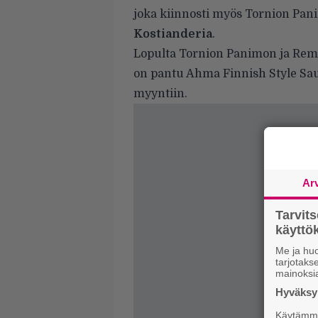
joka kiinnosti myös Tornion Pan
Kostianderia
.
Lopulta Tornion Panimon ja Reme
on pantu
Ahma Finnish Style Sau
myyntiin.
Ar
Tarvit
käytt
Me ja huo
tarjotak
mainoksi
Hyväksym
Käytämme 