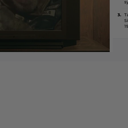
s
T
S
1