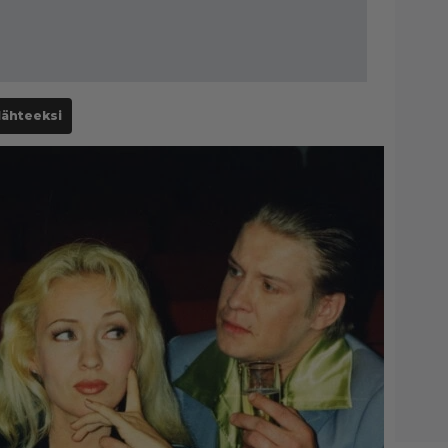
lähteeksi