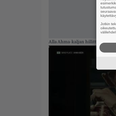
esimerkiks
tutustuma
seuraaval
käytettäv
Jotkin te
oikeutett
välilehdel
Alla Ahma-kaljan hillittömän h