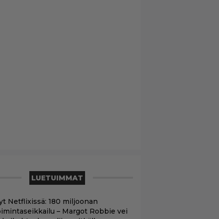
LUETUIMMAT
yt Netflixissä: 180 miljoonan
oimintaseikkailu – Margot Robbie vei