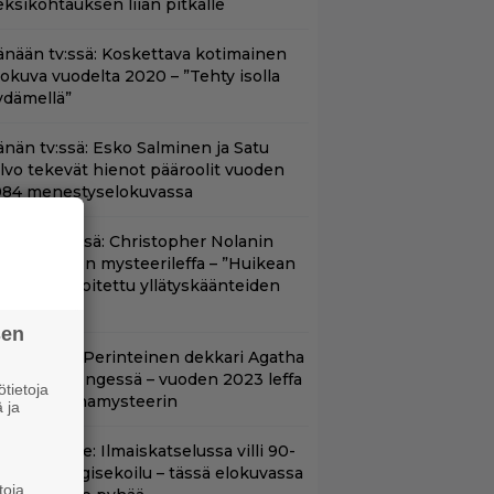
eksikohtauksen liian pitkälle
änään tv:ssä: Koskettava kotimainen
lokuva vuodelta 2020 – ”Tehty isolla
ydämellä”
änän tv:ssä: Esko Salminen ja Satu
ilvo tekevät hienot pääroolit vuoden
984 menestyselokuvassa
yt Netflixissä: Christopher Nolanin
iiden tähden mysteerileffa – ”Huikean
ienosti kirjoitettu yllätyskäänteiden
rja”
sen
lalla tv:ssä: Perinteinen dekkari Agatha
hristien hengessä – vuoden 2023 leffa
tietoja
arjoaa murhamysteerin
 ja
in aikuisille: Ilmaiskatselussa villi 90-
uvun kyborgisekoilu – tässä elokuvassa
toja