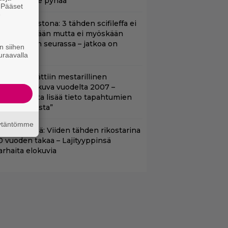
ikään ei ole pyhää
. Pääset
e
t suoratoistona: 3 tähden scifileffa ei
litä edeltäjiään mutta ei myöskään
äpeä niiden seurassa – jatkoa on
n siihen
uvassa
uraavalla
tflixiin lisättiin mestarillinen
ysteerielokuva vuodelta 2007 –
Kiehtovuutta lisää tieto tapahtumien
odellisuudesta”
äytäntömme
änään tv:ssä: Viiden tähden rikostarina
0 vuoden takaa – Lajityyppinsä
arhaita elokuvia