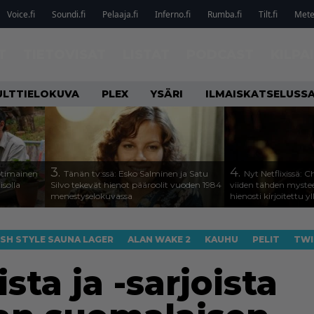
Voice.fi
Soundi.fi
Pelaaja.fi
Inferno.fi
Rumba.fi
Tilt.fi
Metel
T
TIETOVISAT
LISTAT
PODCAST
KILPA
ULTTIELOKUVA
PLEX
YSÄRI
ILMAISKATSELUSS
3.
4.
otimainen
Tänän tv:ssä: Esko Salminen ja Satu
Nyt Netflixissä: 
isolla
Silvo tekevät hienot pääroolit vuoden 1984
viiden tähden mystee
menestyselokuvassa
hienosti kirjoitettu y
ISH STYLE SAUNA LAGER
ALAN WAKE 2
KAUHU
PELIT
TWI
sta ja -sarjoista