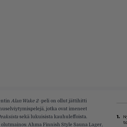
entin
Alan Wake 2
-peli on ollut jättihitti
uselviytymispelejä, jotka ovat imeneet
eaksista
sekä lukuisista kauhuleffoista.
N
t
n olutmainos: Ahma Finnish Style Sauna Lager,