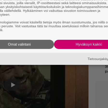
m
i sivuista, joilla vierailit, IP-osoitteestasi sekä laitteesi ominaisuuksista
an yksityiskohtaisesti käyttötarkoituksiin ja teknologiakumppaneihimm
la välilehdellä. Hylkääminen voi vaikuttaa sivuston toimivuuteen ja
Ny
yyteen.
y
h
knologiamme voivat käsitellä tietoja myös ilman suostumusta, jos niillä o
l
u peruste. Voit vastustaa tätä tai muuttaa asetuksiasi milloin tahansa se
lä.
Ne
auska mainos
Alan Wake 2:sta.
m
Omat valintani
Hyväksyn kaikki
”
t
Tietosuojak
T
3
p