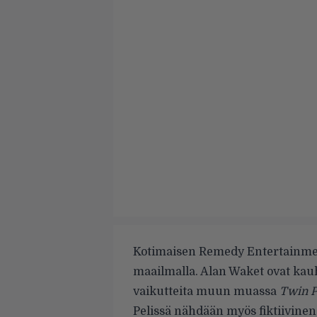
Kotimaisen Remedy Entertainm
maailmalla. Alan Waket ovat kauh
vaikutteita muun muassa
Twin P
Pelissä nähdään myös fiktiivine