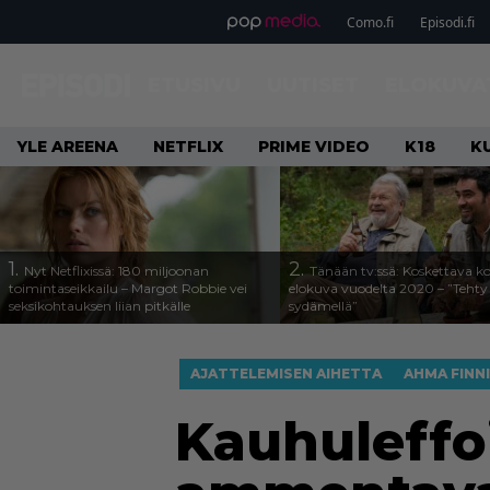
Como.fi
Episodi.fi
ETUSIVU
UUTISET
ELOKUVA
YLE AREENA
NETFLIX
PRIME VIDEO
K18
K
1.
2.
Nyt Netflixissä: 180 miljoonan
Tänään tv:ssä: Koskettava k
toimintaseikkailu – Margot Robbie vei
elokuva vuodelta 2020 – ”Tehty 
seksikohtauksen liian pitkälle
sydämellä”
AJATTELEMISEN AIHETTA
AHMA FINN
Kauhuleffoi