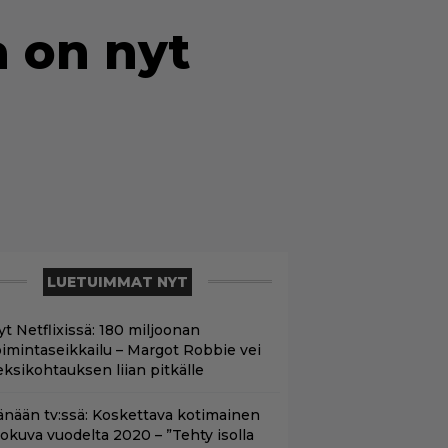
a on nyt
LUETUIMMAT NYT
yt Netflixissä: 180 miljoonan
oimintaseikkailu – Margot Robbie vei
eksikohtauksen liian pitkälle
änään tv:ssä: Koskettava kotimainen
lokuva vuodelta 2020 – ”Tehty isolla