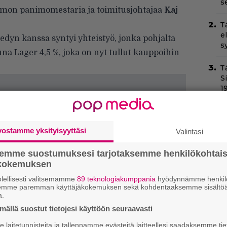
s
imon panimomestaria ja toimitusjohtajaa
Kaj
T
e
dyn kanssa syntyi yhteistyö, jonka pohjalta
s
na Lager 4,5 %
, joka on nyt tullut kauppoihin
T
S
1
N
v
vostamme yksityisyyttäsi
h
Valintasi
sa
semme suostumuksesi tarjotaksemme henkilökohtai
ökokemuksen
Il
C
lellisesti valitsemamme
89 teknologiakumppania
hyödynnämme henkilö
t
semme paremman käyttäjäkokemuksen sekä kohdentaaksemme sisältöä
a.
Va
ällä suostut tietojesi käyttöön seuraavasti
l
laitetunnisteita ja tallennamme evästeitä laitteellesi saadaksemme tie