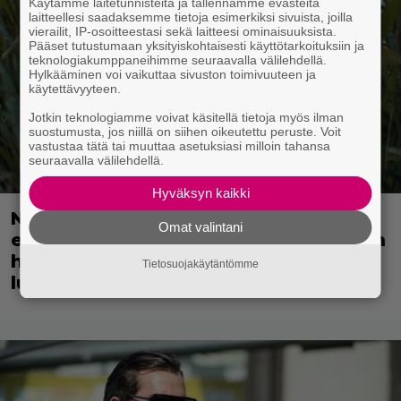
Käytämme laitetunnisteita ja tallennamme evästeitä
laitteellesi saadaksemme tietoja esimerkiksi sivuista, joilla
vierailit, IP-osoitteestasi sekä laitteesi ominaisuuksista.
Pääset tutustumaan yksityiskohtaisesti käyttötarkoituksiin ja
teknologiakumppaneihimme seuraavalla välilehdellä.
Hylkääminen voi vaikuttaa sivuston toimivuuteen ja
käytettävyyteen.
Jotkin teknologiamme voivat käsitellä tietoja myös ilman
suostumusta, jos niillä on siihen oikeutettu peruste. Voit
vastustaa tätä tai muuttaa asetuksiasi milloin tahansa
seuraavalla välilehdellä.
Hyväksyn kaikki
Nyt suoratoistona: 3 tähden scifileffa
Omat valintani
ei ylitä edeltäjiään mutta ei myöskään
häpeä niiden seurassa – jatkoa on
Tietosuojakäytäntömme
luvassa