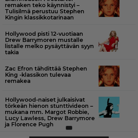
remaken teko käynnistyi –
Tulisilmä perustuu Stephen
Kingin klassikkotarinaan
Hollywood pisti 12-vuotiaan
Drew Barrymoren mustalle
listalle melko pysäyttävän syyn
takia
Zac Efron tähdittää Stephen
King -klassikon tulevaa
remakea
Hollywood-naiset julkaisivat
törkeän hienon stunttivideon –
mukana mm. Margot Robbie,
Lucy Lawless, Drew Barrymore
ja Florence Pugh