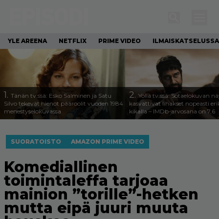
YLE AREENA
NETFLIX
PRIME VIDEO
ILMAISKATSELUSSA
1.
2.
Tänän tv:ssä: Esko Salminen ja Satu
Yöllä tv:ssä: Sotaelokuvan näy
Silvo tekevät hienot pääroolit vuoden 1984
kasvattivat lihakset nopeasti eri
menestyselokuvassa
kikalla – IMDb-arvosana on 7,6
SUORATOISTO
AMAZON PRIME VIDEO
Komediallinen
toimintaleffa tarjoaa
mainion ”torille”-hetken
mutta eipä juuri muuta