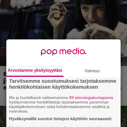
Arvostamme yksityisyyttäsi
Valintasi
Illalla tv:ssä: 90-luvun rikoselokuva
joka ei vanhene koskaan – rönsyilevä
Tarvitsemme suostumuksesi tarjotaksemme
henkilökohtaisen käyttökokemuksen
mestariteos kestää aikaa ja kulutusta
Me ja huolellisesti valitsemamme
89 teknologiakumppania
hyödynnämme henkilötietoja tarjotaksemme paremman
käyttäjäkokemuksen sekä kohdentaaksemme sisältöä ja
mainoksia.
Hyväksymällä suostut tietojesi käyttöön seuraavasti