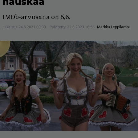
hauskaa
IMDb-arvosana on 5,6.
Julkaistu:
24.6.2021 00:30
Päivitetty:
22.8.2023 18:56
Markku Leppilampi