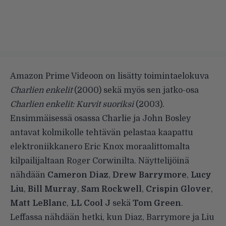
Amazon Prime Videoon on lisätty toimintaelokuva
Charlien enkelit
(2000) sekä myös sen jatko-osa
Charlien enkelit: Kurvit suoriksi
(2003).
Ensimmäisessä osassa Charlie ja John Bosley
antavat kolmikolle tehtävän pelastaa kaapattu
elektroniikkanero Eric Knox moraalittomalta
kilpailijaltaan Roger Corwinilta. Näyttelijöinä
nähdään
Cameron Diaz
,
Drew Barrymore
,
Lucy
Liu
,
Bill Murray
,
Sam Rockwell
,
Crispin Glover
,
Matt LeBlanc
,
LL Cool J
sekä
Tom Green
.
Leffassa nähdään hetki, kun Diaz, Barrymore ja Liu