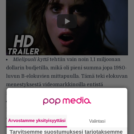
Mielipuoli kyttä
tehtiin vain noin 1,1 miljoonan
dollarin budjetilla, mikä oli pieni summa jopa 1980-
luvun B-elokuvien mittapuulla. Tämä teki elokuvan
menestyksestä videomarkkinoilla entistä
merkittävämmän.
Elokuvassa on useita cameo-esiintymisiä:
Jake
LaMotta
,
Sam Raimi
,
Richard Roundtree
ja itse
ohjaaja William Lustig.
Arvostamme yksityisyyttäsi
Valintasi
Robert Z’Dar (1950–2015) toimi ennen
Tarvitsemme suostumuksesi tarjotaksemme