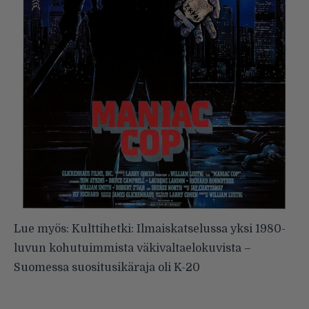
Lue myös:
Kulttihetki: Ilmaiskatselussa yksi 1980-
luvun kohutuimmista väkivaltaelokuvista –
Suomessa suositusikäraja oli K-20