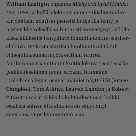
William Lustigin
ohjaama
Mielipuoli kyttä
(
Maniac
Cop
, 1988; ja kyllä, elokuvan suomenkielinen nimi
kirjoitetaan noin) on pienellä budjetilla tehty ja
teatterikierroksellaan huonosti menestynyt, aidolla
kasarifiiliksellä hengittävä toiminta-kauhu-slasher-
elokuva. Heikosta startista huolimatta siitä tuli
videojulkaisunsa myötä erittäin suuren
fanikunnan saavuttanut kulttielokuva. Genressään
poikkeuksellinen juoni, urbaani tunnelma,
rooleihinsa hyvin osuvat mainiot näyttelijät (
Bruce
Campbell
,
Tom Atkins
,
Lauren Landon
ja
Robert
Z’Dar
) ja raa’at väkivaltakohtaukset ovat kaikki
osallisia siihen, että elokuva on säilyttänyt
suosionsa vuosikymmenten ajan.