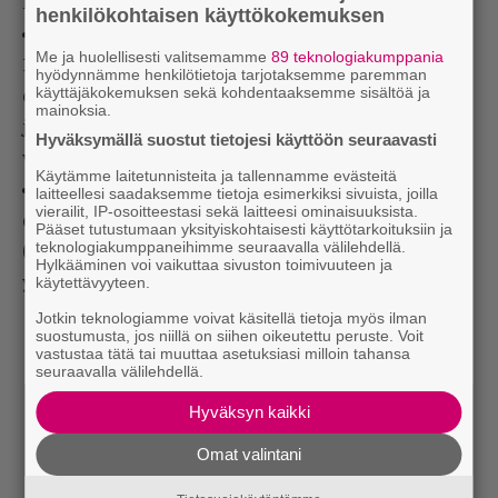
näyttelijäuraansa poliisina Chicagossa.
henkilökohtaisen käyttökokemuksen
Suomessa vuonna 1990 julkaistu videoversio (K-
Me ja huolellisesti valitsemamme
89 teknologiakumppania
16) oli leikattu yli kolme minuuttia. Myös jatko-
hyödynnämme henkilötietoja tarjotaksemme paremman
käyttäjäkokemuksen sekä kohdentaaksemme sisältöä ja
osien videojulkaisut oli leikattuja. Suomessa
mainoksia.
julkaistut blu-rayt ja dvd:t ovat leikkaamattomia
Hyväksymällä suostut tietojesi käyttöön seuraavasti
versioita.
Käytämme laitetunnisteita ja tallennamme evästeitä
Elokuvan jatko-osan suomenkielinen nimi oli
laitteellesi saadaksemme tietoja esimerkiksi sivuista, joilla
vierailit, IP-osoitteestasi sekä laitteesi ominaisuuksista.
ensimmäisen osan tavoin erikseen kirjoitettu
Pääset tutustumaan yksityiskohtaisesti käyttötarkoituksiin ja
teknologiakumppaneihimme seuraavalla välilehdellä.
(
Mielipuoli kyttä 2
), mutta kolmas osa kirjoitettiin
Hylkääminen voi vaikuttaa sivuston toimivuuteen ja
käytettävyyteen.
yhteen:
Mielipuolikyttä 3
.
Jotkin teknologiamme voivat käsitellä tietoja myös ilman
suostumusta, jos niillä on siihen oikeutettu peruste. Voit
vastustaa tätä tai muuttaa asetuksiasi milloin tahansa
seuraavalla välilehdellä.
Hyväksyn kaikki
Omat valintani