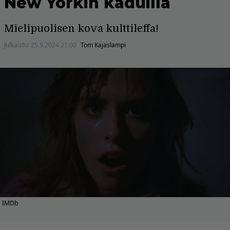
New Yorkin kaduilla
Mielipuolisen kova kulttileffa!
Julkaistu:
25.9.2024 21:00
Tom Kajaslampi
IMDb