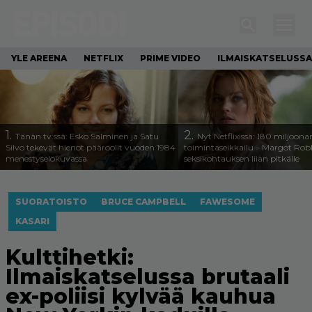
YLE AREENA
NETFLIX
PRIME VIDEO
ILMAISKATSELUSSA
1.
2.
Tänän tv:ssä: Esko Salminen ja Satu
Nyt Netflixissä: 180 miljoona
Silvo tekevät hienot pääroolit vuoden 1984
toimintaseikkailu – Margot Robb
menestyselokuvassa
seksikohtauksen liian pitkälle
SUORATOISTO
BRUCE CAMPBELL
FAWESOME
KASARI
Kulttihetki:
Ilmaiskatselussa brutaali
ex-poliisi kylvää kauhua