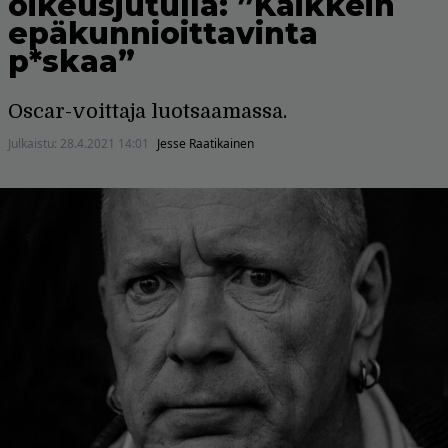
oikeusjutulla: ”Kaikkein
epäkunnioittavinta
p*skaa”
Oscar-voittaja luotsaamassa.
Julkaistu:
28.4.2021 14:01
Jesse Raatikainen