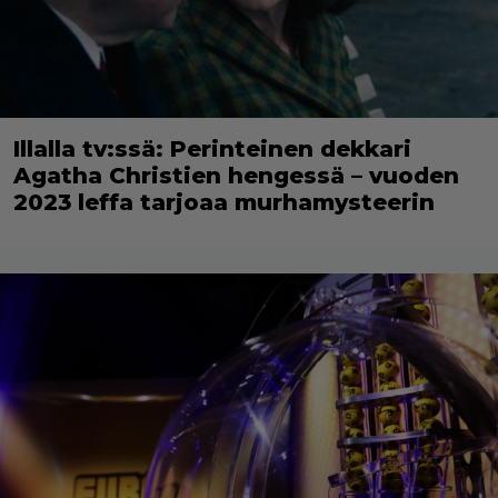
Illalla tv:ssä: Perinteinen dekkari
Agatha Christien hengessä – vuoden
2023 leffa tarjoaa murhamysteerin