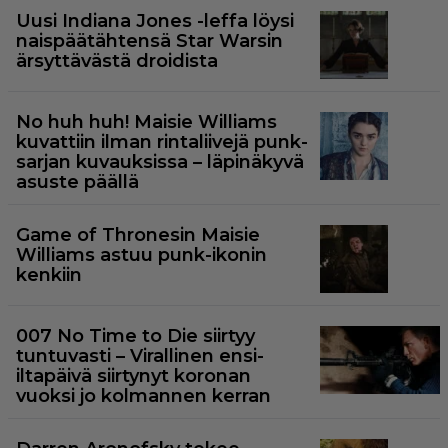
Uusi Indiana Jones -leffa löysi
naispäätähtensä Star Warsin
ärsyttävästä droidista
No huh huh! Maisie Williams
kuvattiin ilman rintaliivejä punk-
sarjan kuvauksissa – läpinäkyvä
asuste päällä
Game of Thronesin Maisie
Williams astuu punk-ikonin
kenkiin
007 No Time to Die siirtyy
tuntuvasti – Virallinen ensi-
iltapäivä siirtynyt koronan
vuoksi jo kolmannen kerran