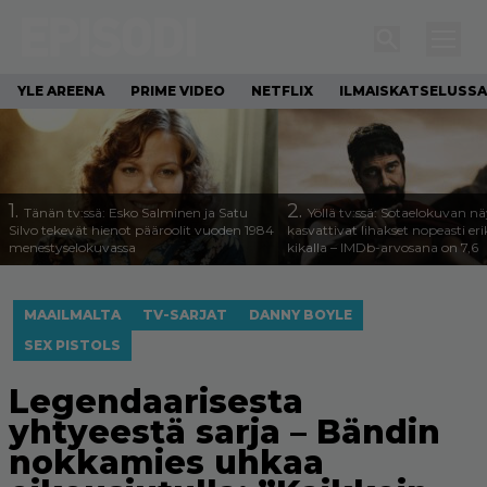
YLE AREENA
PRIME VIDEO
NETFLIX
ILMAISKATSELUSSA
1.
2.
Tänän tv:ssä: Esko Salminen ja Satu
Yöllä tv:ssä: Sotaelokuvan näy
Silvo tekevät hienot pääroolit vuoden 1984
kasvattivat lihakset nopeasti eri
menestyselokuvassa
kikalla – IMDb-arvosana on 7,6
MAAILMALTA
TV-SARJAT
DANNY BOYLE
SEX PISTOLS
Legendaarisesta
yhtyeestä sarja – Bändin
nokkamies uhkaa