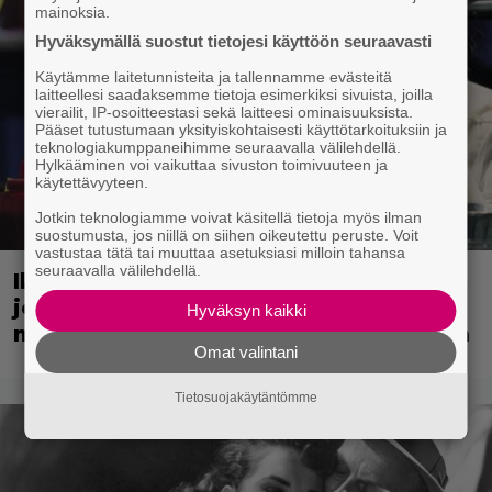
mainoksia.
Hyväksymällä suostut tietojesi käyttöön seuraavasti
Käytämme laitetunnisteita ja tallennamme evästeitä
laitteellesi saadaksemme tietoja esimerkiksi sivuista, joilla
vierailit, IP-osoitteestasi sekä laitteesi ominaisuuksista.
Pääset tutustumaan yksityiskohtaisesti käyttötarkoituksiin ja
teknologiakumppaneihimme seuraavalla välilehdellä.
Hylkääminen voi vaikuttaa sivuston toimivuuteen ja
käytettävyyteen.
Jotkin teknologiamme voivat käsitellä tietoja myös ilman
suostumusta, jos niillä on siihen oikeutettu peruste. Voit
vastustaa tätä tai muuttaa asetuksiasi milloin tahansa
seuraavalla välilehdellä.
Illalla tv:ssä: 90-luvun rikoselokuva
joka ei vanhene koskaan – rönsyilevä
Hyväksyn kaikki
mestariteos kestää aikaa ja kulutusta
Omat valintani
Tietosuojakäytäntömme