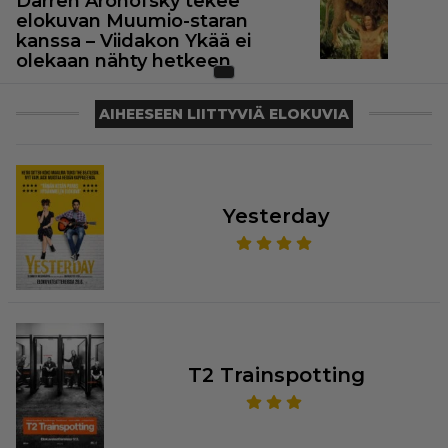
Darren Aronofsky tekee
elokuvan Muumio-staran
kanssa – Viidakon Ykää ei
olekaan nähty hetkeen
AIHEESEEN LIITTYVIÄ ELOKUVIA
Yesterday
T2 Trainspotting