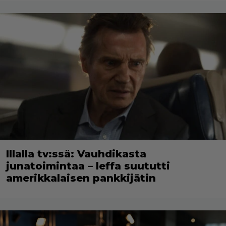
Illalla tv:ssä: Vauhdikasta
junatoimintaa – leffa suututti
amerikkalaisen pankkijätin