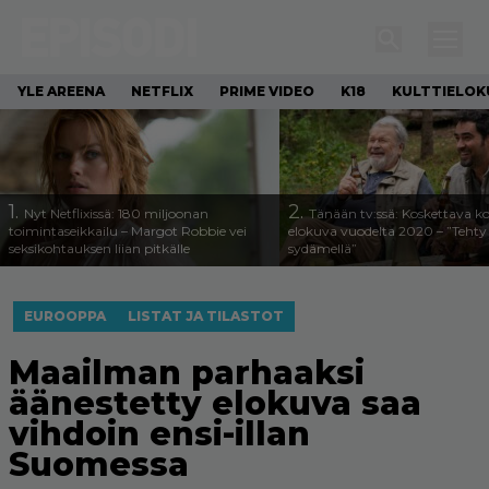
YLE AREENA
NETFLIX
PRIME VIDEO
K18
KULTTIELOK
1.
2.
Nyt Netflixissä: 180 miljoonan
Tänään tv:ssä: Koskettava k
toimintaseikkailu – Margot Robbie vei
elokuva vuodelta 2020 – ”Tehty 
seksikohtauksen liian pitkälle
sydämellä”
EUROOPPA
LISTAT JA TILASTOT
Maailman parhaaksi
äänestetty elokuva saa
vihdoin ensi-illan
Suomessa