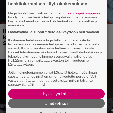
henkilökohtaisen käyttökokemuksen
Me ja huolellisesti valitsemamme
89 teknologiakumppania
hyödynnämme henkilötietoja tarjotaksemme paremman
käyttäjäkokemuksen sekä kohdentaaksemme sisältöä ja
mainoksia.
Illalla tv:ssä: Uuno-elokuva jossa
Hyväksymällä suostut tietojesi käyttöön seuraavasti
käytettiin tietokonegrafiikkaa?
Käytämme laitetunnisteita ja tallennamme evästeitä
Sellainen tehtiin vuonna 1998
laitteellesi saadaksemme tietoja esimerkiksi sivuista, joilla
vierailit, IP-osoitteestasi sekä laitteesi ominaisuuksista.
Pääset tutustumaan yksityiskohtaisesti käyttötarkoituksiin ja
teknologiakumppaneihimme seuraavalla välilehdellä.
Hylkääminen voi vaikuttaa sivuston toimivuuteen ja
käytettävyyteen.
Jotkin teknologiamme voivat käsitellä tietoja myös ilman
suostumusta, jos niillä on siihen oikeutettu peruste. Voit
vastustaa tätä tai muuttaa asetuksiasi milloin tahansa
seuraavalla välilehdellä.
Hyväksyn kaikki
Omat valintani