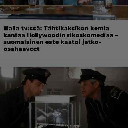
Illalla tv:ssä: Tähtikaksikon kemia
kantaa Hollywoodin rikoskomediaa –
suomalainen este kaatoi jatko-
osahaaveet