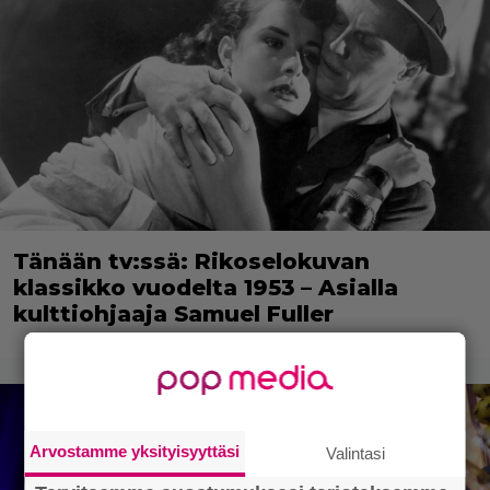
Tänään tv:ssä: Rikoselokuvan
klassikko vuodelta 1953 – Asialla
kulttiohjaaja Samuel Fuller
Arvostamme yksityisyyttäsi
Valintasi