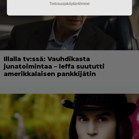
Tietosuojakäytäntömme
Illalla tv:ssä: Vauhdikasta
junatoimintaa – leffa suututti
amerikkalaisen pankkijätin