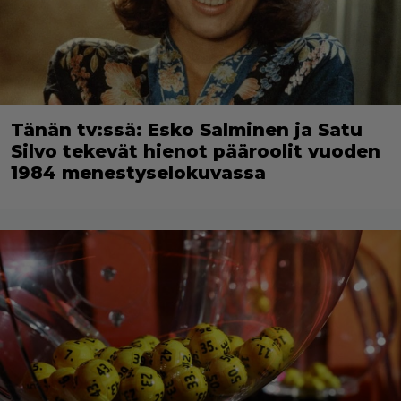
Tänän tv:ssä: Esko Salminen ja Satu
Silvo tekevät hienot pääroolit vuoden
1984 menestyselokuvassa