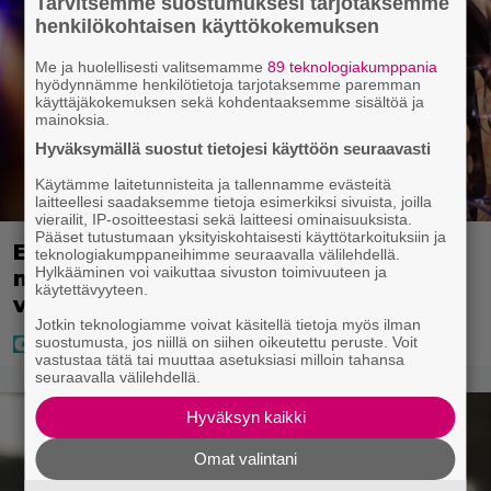
Tarvitsemme suostumuksesi tarjotaksemme
henkilökohtaisen käyttökokemuksen
Me ja huolellisesti valitsemamme
89 teknologiakumppania
hyödynnämme henkilötietoja tarjotaksemme paremman
käyttäjäkokemuksen sekä kohdentaaksemme sisältöä ja
mainoksia.
Hyväksymällä suostut tietojesi käyttöön seuraavasti
Käytämme laitetunnisteita ja tallennamme evästeitä
laitteellesi saadaksemme tietoja esimerkiksi sivuista, joilla
vierailit, IP-osoitteestasi sekä laitteesi ominaisuuksista.
Pääset tutustumaan yksityiskohtaisesti käyttötarkoituksiin ja
Eurojackpotissa poksahti 32,7
teknologiakumppaneihimme seuraavalla välilehdellä.
Hylkääminen voi vaikuttaa sivuston toimivuuteen ja
miljoonaa, ja tänne Suomen isoin
käytettävyyteen.
voitto meni
Jotkin teknologiamme voivat käsitellä tietoja myös ilman
suostumusta, jos niillä on siihen oikeutettu peruste. Voit
vastustaa tätä tai muuttaa asetuksiasi milloin tahansa
seuraavalla välilehdellä.
Hyväksyn kaikki
Omat valintani