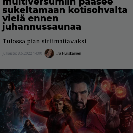
multiversumiin pääsee
sukeltamaan kotisohvalta
vielä ennen
juhannussaunaa
Tulossa pian striimattavaksi.
Julkaistu:
3.6.2022 14:00
Ira Hurskainen