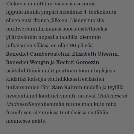
Elokuva on niittänyt sievoisia summia
lippuluukuilla ympäri maailmaa 4. toukokuuta
olleen ensi-iltansa jälkeen. Disney tuo siis
multiversumitarinansa suoratoistettavaksi
yllättävänkin nopealla tahdilla; aiemmin
julkaisujen välissä on ollut 90 päivää.
Benedict Cumberbatchin
,
Elizabeth Olsenin
,
Benedict Wongin
ja
Xochitl Gomezin
päätähdittämä mahtipontinen toimintapläjäys
kiidättää katsojia vauhdikkaasti erilaisten
universumien läpi.
Sam Raimin
taidolla ja tyylillä
hyödyntämät kauhuelementit antavat
Multiverse of
Madnessille
synkemmän tunnelman kuin mitä
franchisen aiemmissa tuotoksissa on tähän
mennessä nähty.