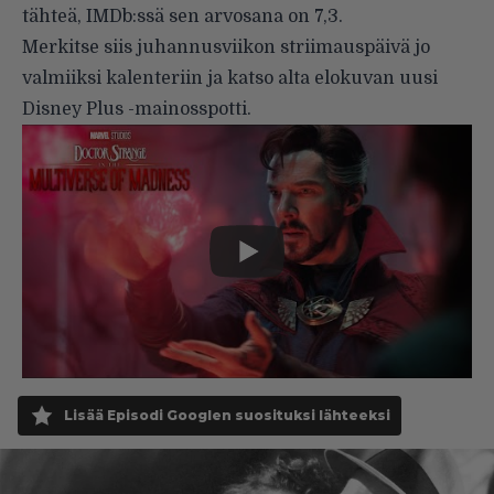
tähteä, IMDb:ssä sen arvosana on 7,3.
Merkitse siis juhannusviikon striimauspäivä jo
valmiiksi kalenteriin ja katso alta elokuvan uusi
Disney Plus -mainosspotti.
Lisää Episodi Googlen suosituksi lähteeksi