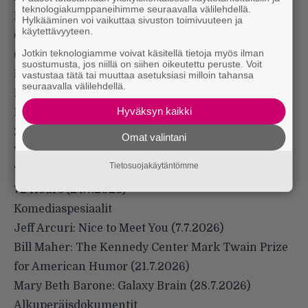
teknologiakumppaneihimme seuraavalla välilehdellä.
Ikka (10.7.2026)
Hylkääminen voi vaikuttaa sivuston toimivuuteen ja
käytettävyyteen.
Golden Kamuy – The Abashiri Prison Raid
Jotkin teknologiamme voivat käsitellä tietoja myös ilman
(13.7.2026)
suostumusta, jos niillä on siihen oikeutettu peruste. Voit
Me Before You (16.7.2026)
vastustaa tätä tai muuttaa asetuksiasi milloin tahansa
seuraavalla välilehdellä.
Desire (17.7.2026)
Hyväksyn kaikki
Heartstopper Forever (17.7.2026)
23 000 Lives (17.7.2026)
Omat valintani
The Debt Collector (23.7.2026)
Tietosuojakäytäntömme
The Truthers (24.7.2026)
72 Hours (24.7.2026)
Komediaspesiaalit
Jeff Arcuri: Nice to Meet You (7.7.2026)
Bill Maher: The Kennedy Center Mark Twain Prize
for American Humor (21.7.2026)
Mary Beth Barone: Galaxy Brain (28.7.2026)
Alkuperäisdokumentit