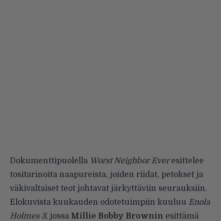
Dokumenttipuolella
Worst Neighbor Ever
esittelee
tositarinoita naapureista, joiden riidat, petokset ja
väkivaltaiset teot johtavat järkyttäviin seurauksiin.
Elokuvista kuukauden odotetuimpiin kuuluu
Enola
Holmes 3
, jossa
Millie Bobby Brownin
esittämä