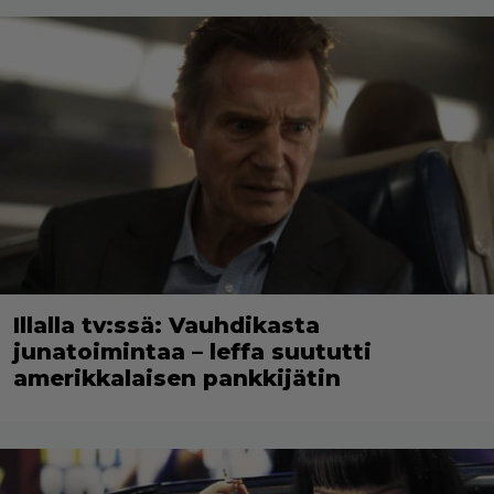
Illalla tv:ssä: Vauhdikasta
junatoimintaa – leffa suututti
amerikkalaisen pankkijätin