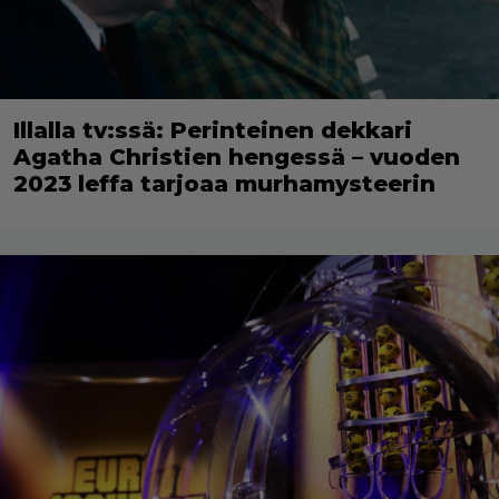
Illalla tv:ssä: Perinteinen dekkari
Agatha Christien hengessä – vuoden
2023 leffa tarjoaa murhamysteerin