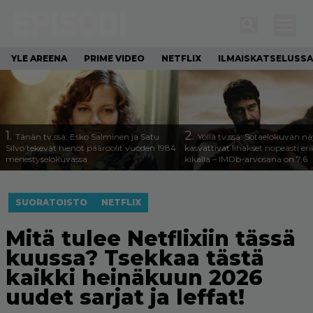
YLE AREENA
PRIME VIDEO
NETFLIX
ILMAISKATSELUSSA
1.
2.
Tänän tv:ssä: Esko Salminen ja Satu
Yöllä tv:ssä: Sotaelokuvan näy
Silvo tekevät hienot pääroolit vuoden 1984
kasvattivat lihakset nopeasti eri
menestyselokuvassa
kikalla – IMDb-arvosana on 7,6
SUORATOISTO
NETFLIX
Mitä tulee Netflixiin tässä
kuussa? Tsekkaa tästä
kaikki heinäkuun 2026
uudet sarjat ja leffat!