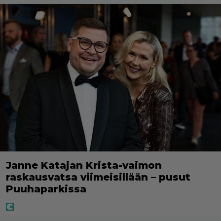
Janne Katajan Krista-vaimon
raskausvatsa viimeisillään – pusut
Puuhaparkissa