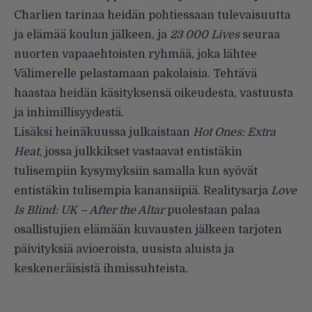
Charlien tarinaa heidän pohtiessaan tulevaisuutta
ja elämää koulun jälkeen, ja
23 000 Lives
seuraa
nuorten vapaaehtoisten ryhmää, joka lähtee
Välimerelle pelastamaan pakolaisia. Tehtävä
haastaa heidän käsityksensä oikeudesta, vastuusta
ja inhimillisyydestä.
Lisäksi heinäkuussa julkaistaan
Hot Ones: Extra
Heat
, jossa julkkikset vastaavat entistäkin
tulisempiin kysymyksiin samalla kun syövät
entistäkin tulisempia kanansiipiä. Realitysarja
Love
Is Blind: UK – After the Altar
puolestaan palaa
osallistujien elämään kuvausten jälkeen tarjoten
päivityksiä avioeroista, uusista aluista ja
keskeneräisistä ihmissuhteista.