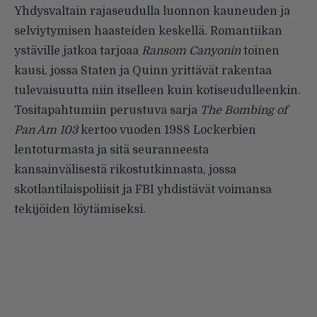
Yhdysvaltain rajaseudulla luonnon kauneuden ja
selviytymisen haasteiden keskellä. Romantiikan
ystäville jatkoa tarjoaa
Ransom Canyonin
toinen
kausi, jossa Staten ja Quinn yrittävät rakentaa
tulevaisuutta niin itselleen kuin kotiseudulleenkin.
Tositapahtumiin perustuva sarja
The Bombing of
Pan Am 103
kertoo vuoden 1988 Lockerbien
lentoturmasta ja sitä seuranneesta
kansainvälisestä rikostutkinnasta, jossa
skotlantilaispoliisit ja FBI yhdistävät voimansa
tekijöiden löytämiseksi.