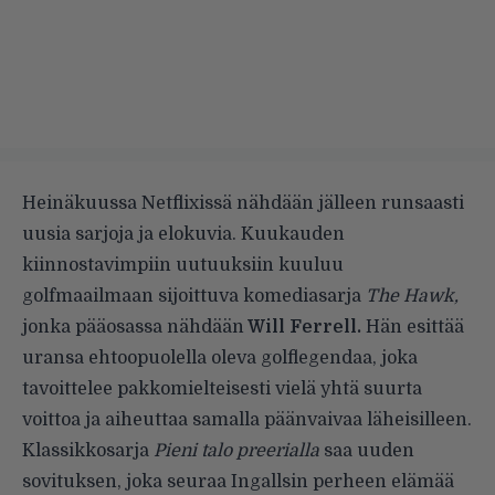
Heinäkuussa Netflixissä nähdään jälleen runsaasti
uusia sarjoja ja elokuvia. Kuukauden
kiinnostavimpiin uutuuksiin kuuluu
golfmaailmaan sijoittuva komediasarja
The Hawk,
jonka pääosassa nähdään
Will Ferrell.
Hän esittää
uransa ehtoopuolella oleva golflegendaa, joka
tavoittelee pakkomielteisesti vielä yhtä suurta
voittoa ja aiheuttaa samalla päänvaivaa läheisilleen.
Klassikkosarja
Pieni talo preerialla
saa uuden
sovituksen, joka seuraa Ingallsin perheen elämää