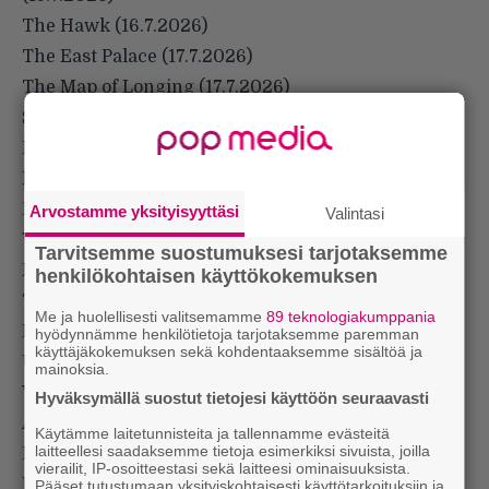
The Hawk (16.7.2026)
The East Palace (17.7.2026)
The Map of Longing (17.7.2026)
Spooky in Love (18.7.2026)
Elite Force (22.7.2026)
Kaulitz & Kaulitz: Kausi 3 (23.7.2026)
Ransom Canyon: Kausi 2 (23.7.2026)
Arvostamme yksityisyyttäsi
Valintasi
Wrath (29.7.2026)
Tarvitsemme suostumuksesi tarjotaksemme
Final Project (29.7.2026)
henkilökohtaisen käyttökokemuksen
The Bombing of Pan Am 103 (30.7.2026)
Me ja huolellisesti valitsemamme
89 teknologiakumppania
Musafir Cafe (tulossa pian)
hyödynnämme henkilötietoja tarjotaksemme paremman
käyttäjäkokemuksen sekä kohdentaaksemme sisältöä ja
Urheilusarjat
mainoksia.
WWE: Unreal: Kausi 3 (21.7.2026)
Hyväksymällä suostut tietojesi käyttöön seuraavasti
Alkuperäiselokuvat
Käytämme laitetunnisteita ja tallennamme evästeitä
laitteellesi saadaksemme tietoja esimerkiksi sivuista, joilla
Enola Holmes 3 (1.7.2026)
vierailit, IP-osoitteestasi sekä laitteesi ominaisuuksista.
Nothing to Lose (8.7.2026)
Pääset tutustumaan yksityiskohtaisesti käyttötarkoituksiin ja