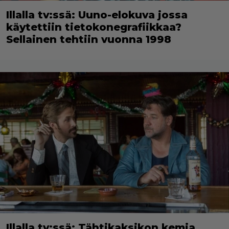
Illalla tv:ssä: Uuno-elokuva jossa
käytettiin tietokonegrafiikkaa?
Sellainen tehtiin vuonna 1998
Illalla tv:ssä: Tähtikaksikon kemia