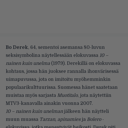
Bo Derek
, 64, sementoi asemansa 80-luvun
seksisymbolina näytellessään elokuvassa
10 –
nainen kuin unelma
(1979). Derekillä on elokuvassa
kohtaus, jossa hän juoksee rannalla ihonvärisessä
uimapuvussa, jota on imitoitu myöhemminkin
populaarikulttuurissa. Suomessa hänet saatetaan
muistaa myös sarjasta
Muotitalo
, jota näytettiin
MTV3-kanavalla ainakin vuonna 2007.
10 – nainen kuin unelman
jälkeen hän näytteli
muun muassa
Tarzan, apinamies
ja
Bolero
-
elokuvissa, jotka menestyivät heikosti. Derek piti