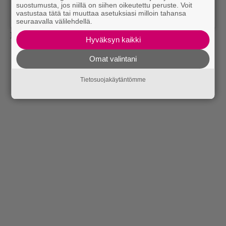
suostumusta, jos niillä on siihen oikeutettu peruste. Voit
Henkilön Bo Derek (@reallyboderek) jakama julkaisu
vastustaa tätä tai muuttaa asetuksiasi milloin tahansa
seuraavalla välilehdellä.
Lähde:
Wikipedia
Hyväksyn kaikki
Omat valintani
Tietosuojakäytäntömme