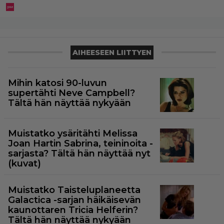
AIHEESEEN LIITTYEN
Mihin katosi 90-luvun
supertähti Neve Campbell?
Tältä hän näyttää nykyään
Muistatko ysäritähti Melissa
Joan Hartin Sabrina, teininoita -
sarjasta? Tältä hän näyttää nyt
(kuvat)
Muistatko Taisteluplaneetta
Galactica -sarjan häikäisevän
kaunottaren Tricia Helferin?
Tältä hän näyttää nykyään