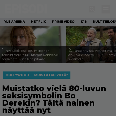
YLE AREENA
NETFLIX
PRIME VIDEO
K18
KULTTIELOK
1.
2.
Nyt Netflixissä: 180 miljoonan
Tänään tv:ssä: Koskettava k
toimintaseikkailu – Margot Robbie vei
elokuva vuodelta 2020 – ”Tehty 
seksikohtauksen liian pitkälle
sydämellä”
HOLLYWOOD
MUISTATKO VIELÄ?
Muistatko vielä 80-luvun
seksisymbolin Bo
Derekin? Tältä nainen
näyttää nyt