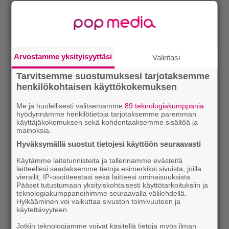
Arvostamme yksityisyyttäsi
Valintasi
Tarvitsemme suostumuksesi tarjotaksemme
henkilökohtaisen käyttökokemuksen
Me ja huolellisesti valitsemamme
89 teknologiakumppania
View this post on Instagram
hyödynnämme henkilötietoja tarjotaksemme paremman
käyttäjäkokemuksen sekä kohdentaaksemme sisältöä ja
mainoksia.
Hyväksymällä suostut tietojesi käyttöön seuraavasti
Käytämme laitetunnisteita ja tallennamme evästeitä
laitteellesi saadaksemme tietoja esimerkiksi sivuista, joilla
vierailit, IP-osoitteestasi sekä laitteesi ominaisuuksista.
Pääset tutustumaan yksityiskohtaisesti käyttötarkoituksiin ja
teknologiakumppaneihimme seuraavalla välilehdellä.
Hylkääminen voi vaikuttaa sivuston toimivuuteen ja
käytettävyyteen.
Jotkin teknologiamme voivat käsitellä tietoja myös ilman