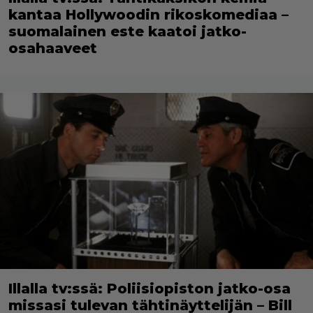
kantaa Hollywoodin rikoskomediaa –
suomalainen este kaatoi jatko-
osahaaveet
Illalla tv:ssä: Poliisiopiston jatko-osa
missasi tulevan tähtinäyttelijän – Bill