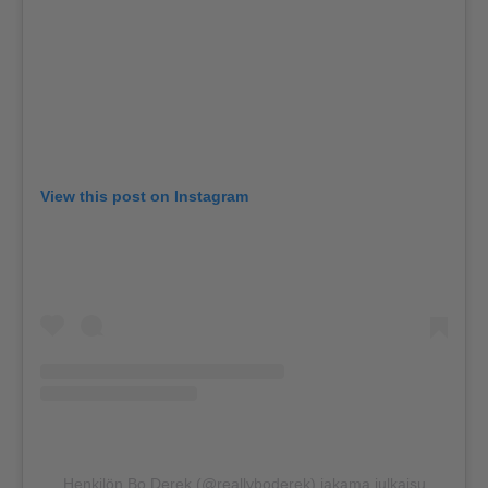
View this post on Instagram
Henkilön Bo Derek (@reallyboderek) jakama julkaisu