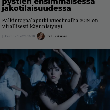
pystien ensimmäisessä
jakotilaisuudessa
Palkintogaalaputki vuosimallia 2024 on
virallisesti käynnistynyt.
Julkaistu:
7.1.2024 16:30
Ira Hurskainen