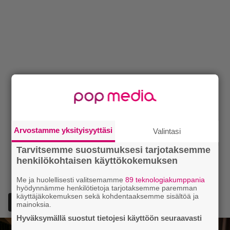
Arvostamme yksityisyyttäsi
Valintasi
Tarvitsemme suostumuksesi tarjotaksemme
henkilökohtaisen käyttökokemuksen
Me ja huolellisesti valitsemamme
89 teknologiakumppania
hyödynnämme henkilötietoja tarjotaksemme paremman
käyttäjäkokemuksen sekä kohdentaaksemme sisältöä ja
Lisää Episodi Googlen suosituksi lähteeksi
mainoksia.
Hyväksymällä suostut tietojesi käyttöön seuraavasti