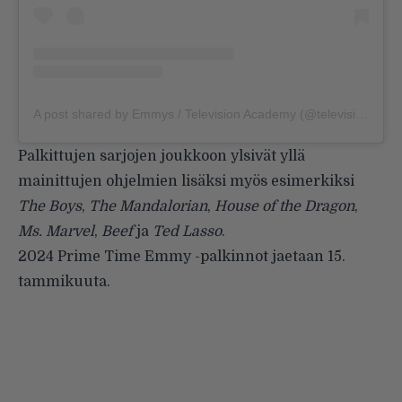
A post shared by Emmys / Television Academy (@televisionacad)
Palkittujen sarjojen joukkoon ylsivät yllä
mainittujen ohjelmien lisäksi myös esimerkiksi
The Boys
,
The Mandalorian
,
House of the Dragon
,
Ms. Marvel
,
Beef
ja
Ted Lasso
.
2024 Prime Time Emmy -palkinnot jaetaan 15.
tammikuuta.