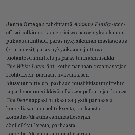
Jenna Ortegan
tähdittämä
Addams Family
-spin-
off sai palkinnot kategorioissa paras nykyaikainen
pukusuunnittelu, paras nykyaikainen maskeeraus
(ei proteesi), paras nykyaikaan sijoittuva
tuotantosuunnittelu ja paras tunnusmusiikki.
The White Lotus
lähti kotiin parhaan draamasarjan
roolituksen, parhaan nykyaikaisen
hiussuunnittelun, parhaan musiikkisuunnittelun
ja parhaan musiikkisävellyksen palkintojen kanssa.
The Bear
nappasi mukaansa pystit parhaasta
komediasarjan roolituksesta, parhaasta
komedia-/draama-/animaatiosarjan
äänileikkauksesta, parhaasta
komedia-/draama-/animaatiosarjan