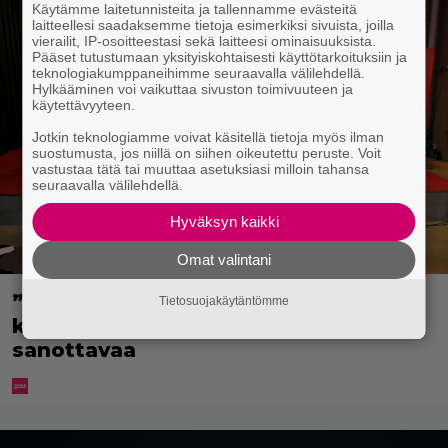
Käytämme laitetunnisteita ja tallennamme evästeitä
laitteellesi saadaksemme tietoja esimerkiksi sivuista, joilla
vierailit, IP-osoitteestasi sekä laitteesi ominaisuuksista.
Pääset tutustumaan yksityiskohtaisesti käyttötarkoituksiin ja
teknologiakumppaneihimme seuraavalla välilehdellä.
Hylkääminen voi vaikuttaa sivuston toimivuuteen ja
käytettävyyteen.
Jotkin teknologiamme voivat käsitellä tietoja myös ilman
suostumusta, jos niillä on siihen oikeutettu peruste. Voit
vastustaa tätä tai muuttaa asetuksiasi milloin tahansa
seuraavalla välilehdellä.
Hyväksyn kaikki
Omat valintani
”Että semmonen sirkus” – TTK-
Tietosuojakäytäntömme
kilpailijat julkistettiin ja kansalla on
sanottavaa