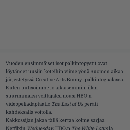
Vuoden ensimmäiset isot palkintopystit ovat
löytäneet uusiin koteihin viime yönä Suomen aikaa
järjestetyssä Creative Arts Emmy -palkintogaalassa.
Kuten uutisoimme jo aikaisemmin,
illan
suurimmaksi voittajaksi nousi HBO:n
videopeliadaptaatio
The Last of Us
peräti
kahdeksalla voitolla
.
Kakkossijan jakaa tällä kertaa kolme sarjaa:
Netflixin
Wednesday
, HBO:n
The White Lotus
ja