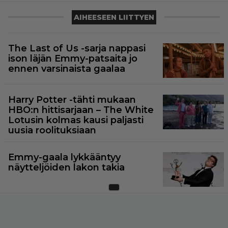
AIHEESEEN LIITTYEN
The Last of Us -sarja nappasi
ison läjän Emmy-patsaita jo
ennen varsinaista gaalaa
Harry Potter -tähti mukaan
HBO:n hittisarjaan – The White
Lotusin kolmas kausi paljasti
uusia roolituksiaan
Emmy-gaala lykkääntyy
näytteljöiden lakon takia