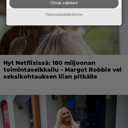
Omat valintani
Tietosuojakäytäntömme
Nyt Netflixissä: 180 miljoonan
toimintaseikkailu – Margot Robbie vei
seksikohtauksen liian pitkälle