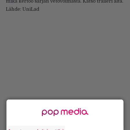
mikä kertoo sarjan vetovoimasta. Katso traileri alta.
Lähde:
UniLad