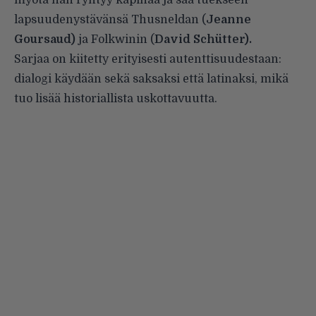
myötä hän ryhtyy kapinaa ja saa tuekseen
lapsuudenystävänsä Thusneldan (
Jeanne
Goursaud)
ja Folkwinin (
David Schütter).
Sarjaa on kiitetty erityisesti autenttisuudestaan:
dialogi käydään sekä saksaksi että latinaksi, mikä
tuo lisää historiallista uskottavuutta.