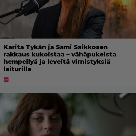
Karita Tykän ja Sami Saikkosen
rakkaus kukoistaa – vähäpukeista
hempeilyä ja leveitä virnistyksiä
laiturilla