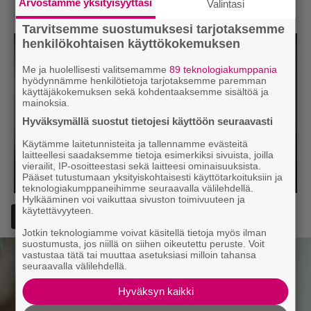
Arvostamme yksityisyyttäsi
Valintasi
Tarvitsemme suostumuksesi tarjotaksemme
henkilökohtaisen käyttökokemuksen
Me ja huolellisesti valitsemamme
89 teknologiakumppania
hyödynnämme henkilötietoja tarjotaksemme paremman
käyttäjäkokemuksen sekä kohdentaaksemme sisältöä ja
mainoksia.
Hyväksymällä suostut tietojesi käyttöön seuraavasti
Käytämme laitetunnisteita ja tallennamme evästeitä
laitteellesi saadaksemme tietoja esimerkiksi sivuista, joilla
vierailit, IP-osoitteestasi sekä laitteesi ominaisuuksista.
Pääset tutustumaan yksityiskohtaisesti käyttötarkoituksiin ja
teknologiakumppaneihimme seuraavalla välilehdellä.
Hylkääminen voi vaikuttaa sivuston toimivuuteen ja
käytettävyyteen.
Lisää Episodi Googlen suosituksi lähteeksi
Jotkin teknologiamme voivat käsitellä tietoja myös ilman
suostumusta, jos niillä on siihen oikeutettu peruste. Voit
vastustaa tätä tai muuttaa asetuksiasi milloin tahansa
seuraavalla välilehdellä.
Hyväksyn kaikki