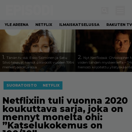
YLE AREENA
NETFLIX
ILMAISKATSELUSSA
RAKUTEN TV
1.
2.
Tänän tv:ssä: Esko Salminen ja Satu
Nyt Netflixissä: Christopher 
Silvo tekevät hienot pääroolit vuoden 1984
viiden tähden mysteerileffa – ”
menestyselokuvassa
hienosti kirjoitettu yllätyskäänt
SUORATOISTO
NETFLIX
Netflixiin tuli vuonna 2020
koukuttava sarja, joka on
mennyt monelta ohi:
”Katselukokemus on