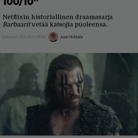
100/10”
Netflixin historiallinen draamasarja
Barbaarit
vetää katsojia puoleensa.
Julkaistu:
10.6.2025 08:00
Jussi Huhtala