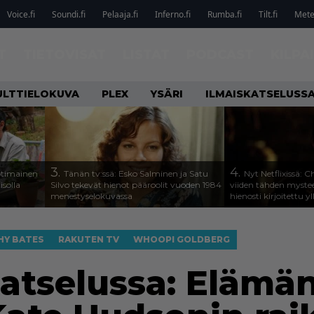
Voice.fi
Soundi.fi
Pelaaja.fi
Inferno.fi
Rumba.fi
Tilt.fi
Metel
T
TIETOVISAT
LISTAT
PODCAST
KILPA
ULTTIELOKUVA
PLEX
YSÄRI
ILMAISKATSELUSS
3.
4.
otimainen
Tänän tv:ssä: Esko Salminen ja Satu
Nyt Netflixissä: 
isolla
Silvo tekevät hienot pääroolit vuoden 1984
viiden tähden mystee
menestyselokuvassa
hienosti kirjoitettu y
HY BATES
RAKUTEN TV
WHOOPI GOLDBERG
katselussa: Elämän