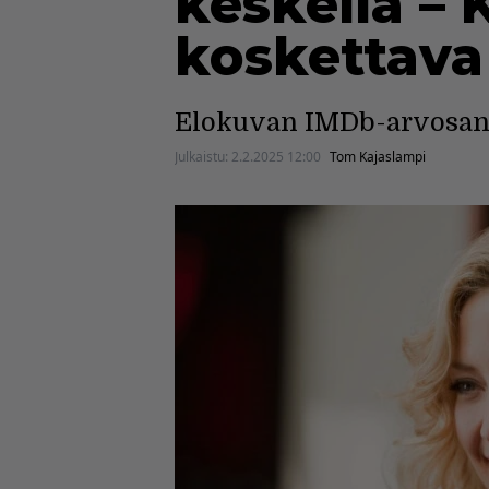
keskellä – 
koskettav
Elokuvan IMDb-arvosana
Julkaistu:
2.2.2025 12:00
Tom Kajaslampi