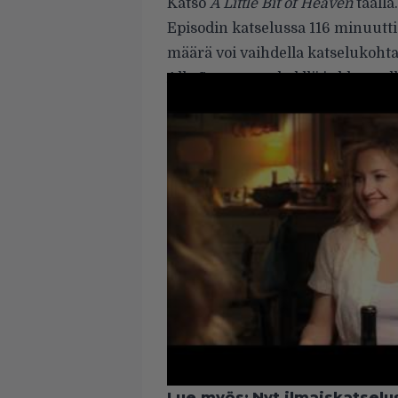
Katso
A Little Bit of Heaven
täällä
Episodin katselussa 116 minuutt
määrä voi vaihdella katselukohtai
Alla Suomessa dvd:llä ja blu-rayll
Lue myös:
Nyt ilmaiskatselu