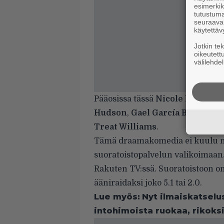
esimerkiks
tutustuma
seuraaval
käytettäv
Jotkin te
oikeutett
välilehdel
Pääosissa tässä
Nicole Kasselli
Hudson
,
Gael García Bernal
,
Ka
Treat Williams
.
Tämä draamakomedia ei kuulu 
suoratoistopalvelun valikoimaan.
Rakuten TV:ssä. Suoratoistoon on
ääniraidaksi joko 5.1 tai 2.0.
Lue myös:
Nyt ilmaiskatselus
intohimoista ruokaa, rikoks