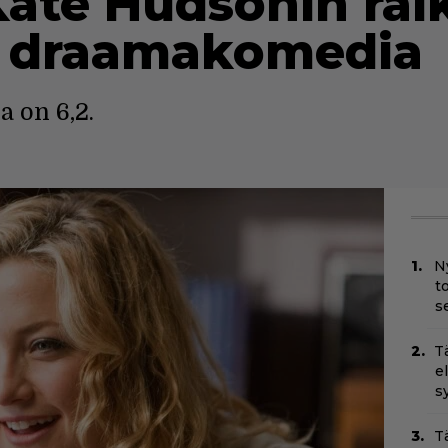
Kate Hudsonin rai
a draamakomedia
 on 6,2.
N
t
s
T
e
s
T