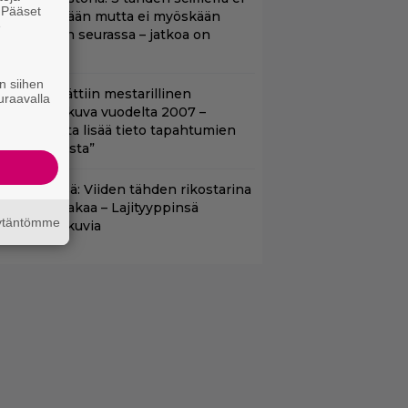
. Pääset
litä edeltäjiään mutta ei myöskään
e
äpeä niiden seurassa – jatkoa on
uvassa
n siihen
tflixiin lisättiin mestarillinen
uraavalla
ysteerielokuva vuodelta 2007 –
Kiehtovuutta lisää tieto tapahtumien
odellisuudesta”
änään tv:ssä: Viiden tähden rikostarina
0 vuoden takaa – Lajityyppinsä
äytäntömme
arhaita elokuvia