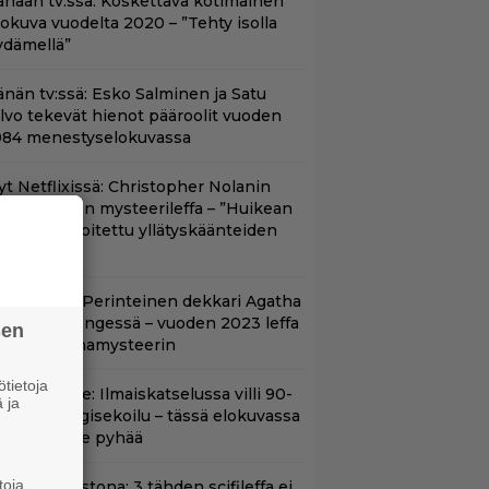
änään tv:ssä: Koskettava kotimainen
lokuva vuodelta 2020 – ”Tehty isolla
ydämellä”
änän tv:ssä: Esko Salminen ja Satu
ilvo tekevät hienot pääroolit vuoden
984 menestyselokuvassa
yt Netflixissä: Christopher Nolanin
iiden tähden mysteerileffa – ”Huikean
ienosti kirjoitettu yllätyskäänteiden
rja”
lalla tv:ssä: Perinteinen dekkari Agatha
hristien hengessä – vuoden 2023 leffa
sen
arjoaa murhamysteerin
tietoja
in aikuisille: Ilmaiskatselussa villi 90-
 ja
uvun kyborgisekoilu – tässä elokuvassa
ikään ei ole pyhää
toja
t suoratoistona: 3 tähden scifileffa ei