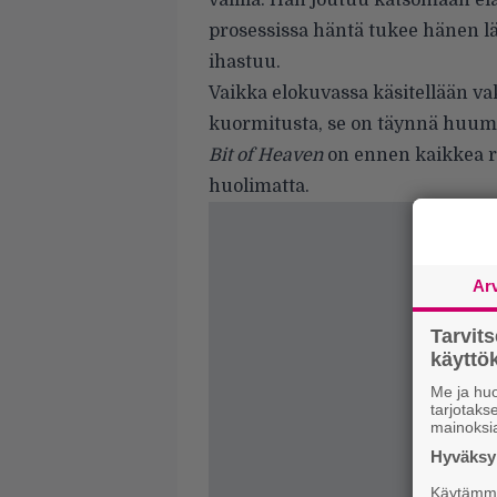
välillä. Hän joutuu katsomaan el
prosessissa häntä tukee hänen lä
ihastuu.
Vaikka elokuvassa käsitellään va
kuormitusta, se on täynnä huumor
Bit of Heaven
on ennen kaikkea ra
huolimatta.
Ar
Tarvit
käytt
Me ja huo
tarjotak
mainoksi
Hyväksym
Käytämme 