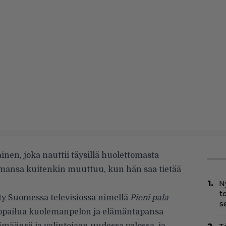
inen, joka nauttii täysillä huolettomasta
ansa kuitenkin muuttuu, kun hän saa tietää
N
t
tty Suomessa televisiossa nimellä
Pieni pala
s
mppailua kuolemanpelon ja elämäntapansa