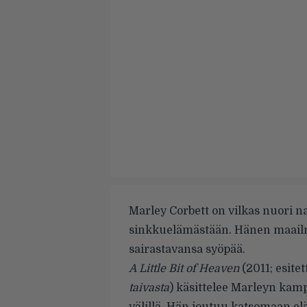
Marley Corbett on vilkas nuori na
sinkkuelämästään. Hänen maailm
sairastavansa syöpää.
A Little Bit of Heaven
(2011; esite
taivasta
) käsittelee Marleyn ka