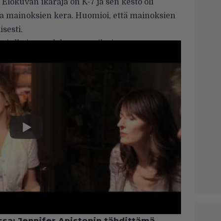
. Elokuvan ikäraja on K-7 ja sen kesto oli
ia mainoksien kera. Huomioi, että mainoksien
sesti.
a julkaistun elokuvan traileri.
ssa: Jennifer Anistonin tähdittämä