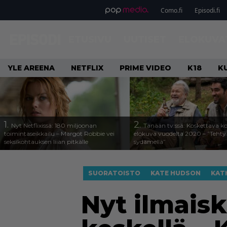
Como.fi
Episodi.fi
ETUSIVU
UUTISET
ELOKUVA
YLE AREENA
NETFLIX
PRIME VIDEO
K18
K
1.
2.
Nyt Netflixissä: 180 miljoonan
Tänään tv:ssä: Koskettava k
toimintaseikkailu – Margot Robbie vei
elokuva vuodelta 2020 – ”Tehty 
seksikohtauksen liian pitkälle
sydämellä”
SUORATOISTO
KATE HUDSON
KAT
Nyt ilmais