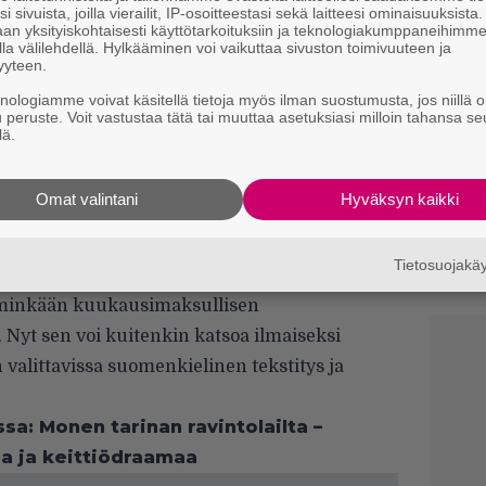
i sivuista, joilla vierailit, IP-osoitteestasi sekä laitteesi ominaisuuksista
y
an yksityiskohtaisesti käyttötarkoituksiin ja teknologiakumppaneihimm
h
la välilehdellä. Hylkääminen voi vaikuttaa sivuston toimivuuteen ja
l
yyteen.
knologiamme voivat käsitellä tietoja myös ilman suostumusta, jos niillä o
Ne
u peruste. Voit vastustaa tätä tai muuttaa asetuksiasi milloin tahansa se
m
lä.
”
t
Omat valintani
Hyväksyn kaikki
n
ohjaamassa elokuvassa nähdään
Kate
T
thy Bates
,
Lucy Punch
,
Whoopi Goldberg
ja
3
Tietosuojak
p
minkään kuukausimaksullisen
 Nyt sen voi kuitenkin katsoa ilmaiseksi
 valittavissa suomenkielinen tekstitys ja
sa: Monen tarinan ravintolailta –
ia ja keittiödraamaa