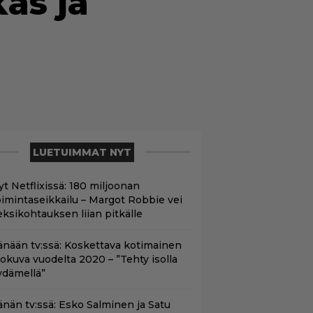
kas ja
LUETUIMMAT NYT
yt Netflixissä: 180 miljoonan
oimintaseikkailu – Margot Robbie vei
eksikohtauksen liian pitkälle
änään tv:ssä: Koskettava kotimainen
lokuva vuodelta 2020 – ”Tehty isolla
ydämellä”
änän tv:ssä: Esko Salminen ja Satu