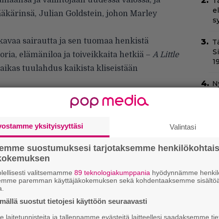
ämäänsä ja valintojaan uudessa valossa, ja
T
e
äkärinsä, Julian Goldstein, johon Marley
s
kavaa sairautta ja sen tuomaa henkistä
T
S
ia, elämäniloa ja toiveikkaita hetkiä –
A Little
1
ikas tuulahdus kaikista kliseistään
N
v
h
sa
vostamme yksityisyyttäsi
Valintasi
Il
C
semme suostumuksesi tarjotaksemme henkilökohtai
t
ökokemuksen
lellisesti valitsemamme
89 teknologiakumppania
hyödynnämme henkilö
Va
semme paremman käyttäjäkokemuksen sekä kohdentaaksemme sisältöä
l
a.
m
ällä suostut tietojesi käyttöön seuraavasti
laitetunnisteita ja tallennamme evästeitä laitteellesi saadaksemme tie
Ny