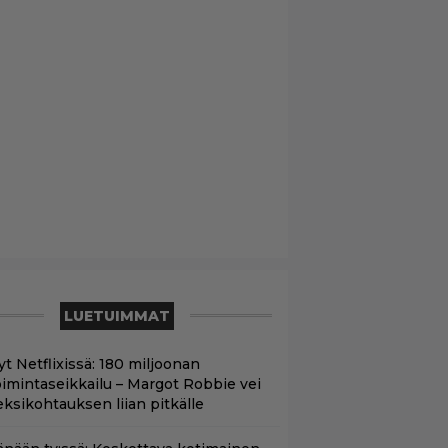
LUETUIMMAT
yt Netflixissä: 180 miljoonan
oimintaseikkailu – Margot Robbie vei
eksikohtauksen liian pitkälle