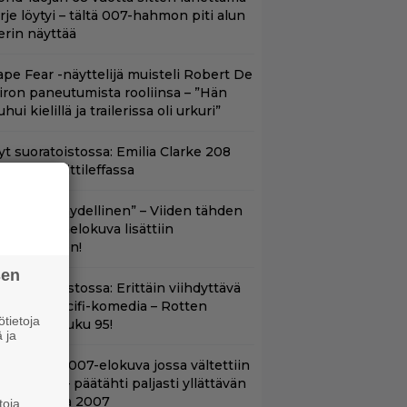
irje löytyi – tältä 007-hahmon piti alun
erin näyttää
ape Fear -näyttelijä muisteli Robert De
iron paneutumista rooliinsa – ”Hän
hui kielillä ja trailerissa oli urkuri”
yt suoratoistossa: Emilia Clarke 208
iljoonan hittileffassa
Lajissaan täydellinen” – Viiden tähden
cifitoimintaelokuva lisättiin
uoratoistoon!
sen
t suoratoistossa: Erittäin viihdyttävä
a kehuttu scifi-komedia – Rotten
tietoja
omatoes -luku 95!
 ja
lalla tv:ssä: 007-elokuva jossa vältettiin
etipuuhia – päätähti paljasti yllättävän
yyn vuonna 2007
toja