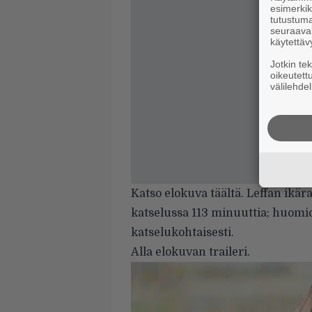
esimerkiks
tutustuma
seuraaval
käytettäv
Jotkin te
oikeutett
välilehdel
Katso elokuva
täältä
. Leffan ikär
katselussa 113 minuuttia; huomio
katselukohtaisesti.
Alla elokuvan traileri.