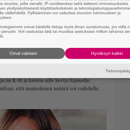
i sivuista, joilla vierailit, IP-osoitteestasi sekä laitteesi ominaisuuksista
an yksityiskohtaisesti käyttötarkoituksiin ja teknologiakumppaneihimm
S
la välilehdellä. Hylkääminen voi vaikuttaa sivuston toimivuuteen ja
f
yyteen.
s
knologiamme voivat käsitellä tietoja myös ilman suostumusta, jos niillä o
u peruste. Voit vastustaa tätä tai muuttaa asetuksiasi milloin tahansa se
N
lä.
T
B
Omat valintani
Hyväksyn kaikki
t
Tietosuojak
aja on K-16 ja kestoa sille kertyi Episodin
ithan, että mainoksien määrä voi vaihdella