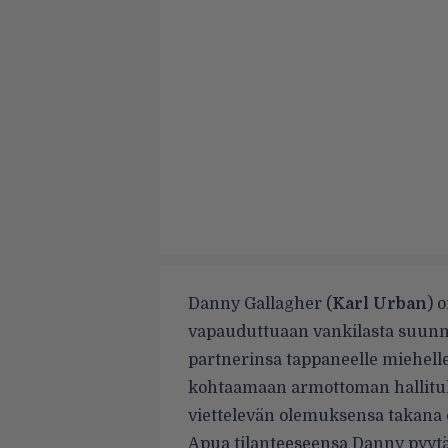
Danny Gallagher (
Karl Urban
) 
vapauduttuaan vankilasta suunni
partnerinsa tappaneelle miehell
kohtaamaan armottoman hallituk
viettelevän olemuksensa takana o
Apua tilanteeseensa Danny pyyt