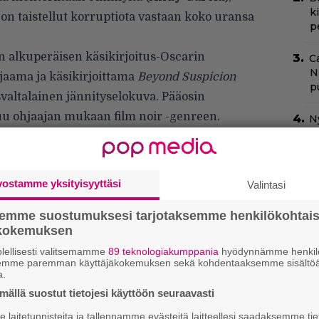
k
ka on taistellut korruptiota vastaan koko uransa
p
 alkuperäisen käsikirjoitus-Oscarin
C
N
jaama ja käsikirjoittama
Beyond Suspicion
pu
svaltalainen jännityselokuva. Pääosin
u ohjaajan mukaan film noir -genreen.
N
m
isista suoratoistopalveluista näe, mutta sen
 Rakuten TV:stä. Elokuvaan on valittavissa
”
idaksi joko 5.1 tai 2.0.
s
vostamme yksityisyyttäsi
Valintasi
s
semme suostumuksesi tarjotaksemme henkilökohtai
Ny
ökokemuksen
j
lellisesti valitsemamme
89 teknologiakumppania
hyödynnämme henkilö
T
semme paremman käyttäjäkokemuksen sekä kohdentaaksemme sisältöä
a.
Il
ällä suostut tietojesi käyttöön seuraavasti
p
s
laitetunnisteita ja tallennamme evästeitä laitteellesi saadaksemme tie