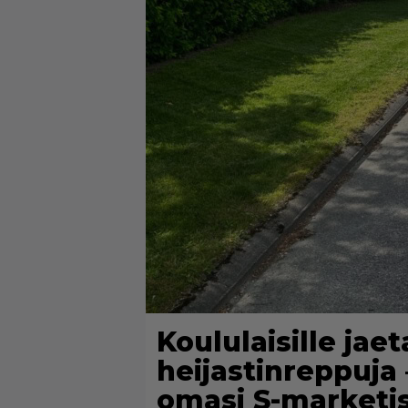
Koululaisille jaet
heijastinreppuja 
omasi S-marketi