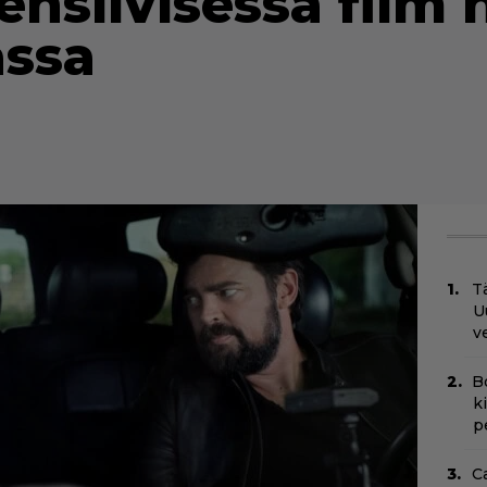
ensiivisessä film n
assa
Tä
U
v
B
k
p
C