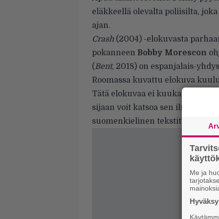
eläkkeellä olevalta poliisilta, jo
ajan.
Crash
(2004) -elokuvasta parhaan
pokanneen
Bobby Morescon
oh
(
Bent
, 2018) on espanjalais-yhdy
Roomassa kuvattu elokuva kuulu
Tätä elokuvaa ei kuukausimaksull
sijaan voit katsoa sen ilmaiseksi
suomenkielinen tekstitys ja äänira
Ar
Tarvit
käytt
Me ja huo
tarjotak
mainoksi
Hyväksym
Käytämme 