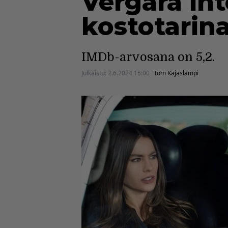
Vergara int
kostotarin
IMDb-arvosana on 5,2.
Julkaistu:
2.6.2024 15:00
Tom Kajaslampi