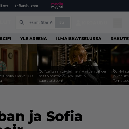
i.net
Leffatykki.com
ILUT
Etsi
KIRJAUDU
SCIFI
YLE AREENA
ILMAISKATSELUSSA
RAKUTE
5.
6.
”Lajissaan täydellinen” – Viiden tähden
Nyt su
a: Emilia Clarke 208
scifitoimintaelokuva lisättiin
ja kehutt
sa
suoratoistoon!
Tomatoes 
ban ja Sofia