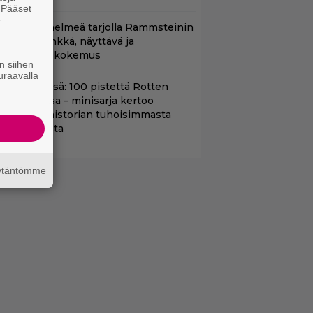
. Pääset
e
uoratoistohelmeä tarjolla Rammsteinin
aneille – synkkä, näyttävä ja
atumainen kokemus
n siihen
uraavalla
yt Netflixissä: 100 pistettä Rotten
omatoesissa – minisarja kertoo
ritannian historian tuhoisimmasta
errori-iskusta
äytäntömme