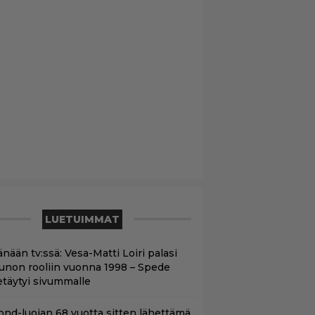
LUETUIMMAT
nään tv:ssä: Vesa-Matti Loiri palasi
unon rooliin vuonna 1998 – Spede
etäytyi sivummalle
ond-luojan 68 vuotta sitten lähettämä