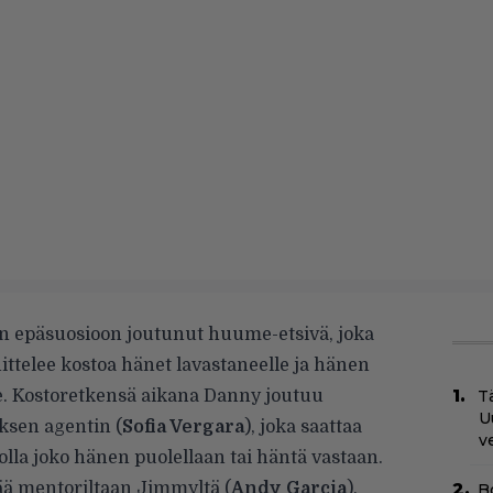
on epäsuosioon joutunut huume-etsivä, joka
ttelee kostoa hänet lavastaneelle ja hänen
e. Kostoretkensä aikana Danny joutuu
Tä
U
sen agentin (
Sofia Vergara
), joka saattaa
v
lla joko hänen puolellaan tai häntä vastaan.
ää mentoriltaan Jimmyltä (
Andy Garcia
),
B