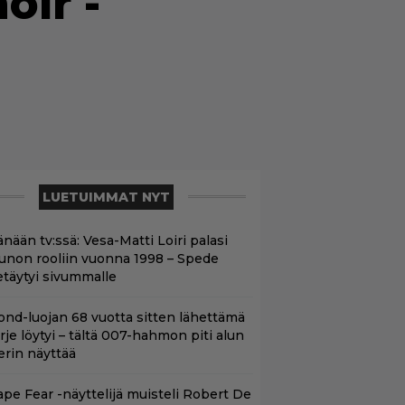
oir -
LUETUIMMAT NYT
nään tv:ssä: Vesa-Matti Loiri palasi
unon rooliin vuonna 1998 – Spede
etäytyi sivummalle
ond-luojan 68 vuotta sitten lähettämä
irje löytyi – tältä 007-hahmon piti alun
erin näyttää
ape Fear -näyttelijä muisteli Robert De