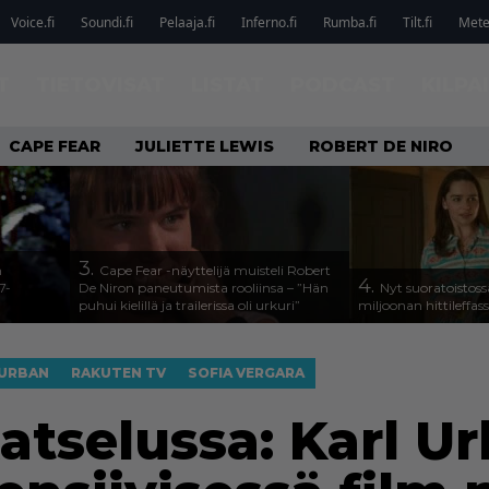
Voice.fi
Soundi.fi
Pelaaja.fi
Inferno.fi
Rumba.fi
Tilt.fi
Metel
T
TIETOVISAT
LISTAT
PODCAST
KILPA
CAPE FEAR
JULIETTE LEWIS
ROBERT DE NIRO
3.
n
Cape Fear -näyttelijä muisteli Robert
4.
7-
De Niron paneutumista rooliinsa – ”Hän
Nyt suoratoistoss
puhui kielillä ja trailerissa oli urkuri”
miljoonan hittileffas
 URBAN
RAKUTEN TV
SOFIA VERGARA
atselussa: Karl Ur