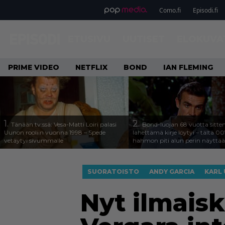
Como.fi
Episodi.fi
ETUSIVU
UUTISET
ELOKUVA
PRIME VIDEO
NETFLIX
BOND
IAN FLEMING
1.
2.
Tänään tv:ssä: Vesa-Matti Loiri palasi
Bond-luojan 68 vuotta sitte
Uunon rooliin vuonna 1998 – Spede
lähettämä kirje löytyi – tältä 00
vetäytyi sivummalle
hahmon piti alun perin näyttää
SUORATOISTO
ANDY GARCIA
KARL
Nyt ilmaisk