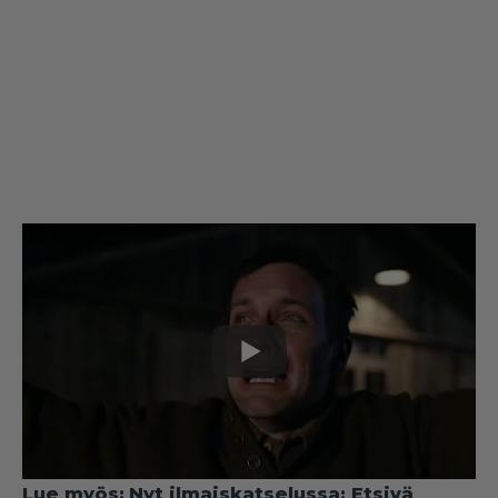
Lue myös:
Nyt ilmaiskatselussa: Etsivä