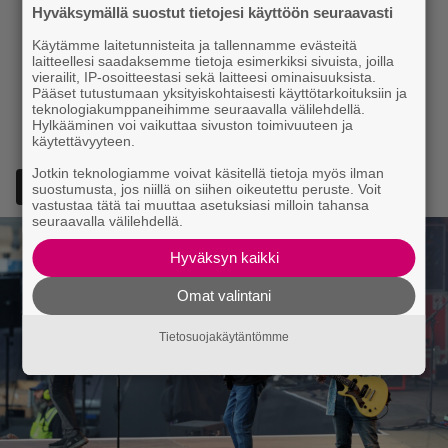
Hyväksymällä suostut tietojesi käyttöön seuraavasti
Käytämme laitetunnisteita ja tallennamme evästeitä
laitteellesi saadaksemme tietoja esimerkiksi sivuista, joilla
vierailit, IP-osoitteestasi sekä laitteesi ominaisuuksista.
Pääset tutustumaan yksityiskohtaisesti käyttötarkoituksiin ja
teknologiakumppaneihimme seuraavalla välilehdellä.
Hylkääminen voi vaikuttaa sivuston toimivuuteen ja
käytettävyyteen.
Jotkin teknologiamme voivat käsitellä tietoja myös ilman
Lisää Episodi Googlen suosituksi lähteeksi
suostumusta, jos niillä on siihen oikeutettu peruste. Voit
vastustaa tätä tai muuttaa asetuksiasi milloin tahansa
seuraavalla välilehdellä.
Hyväksyn kaikki
Omat valintani
Tietosuojakäytäntömme