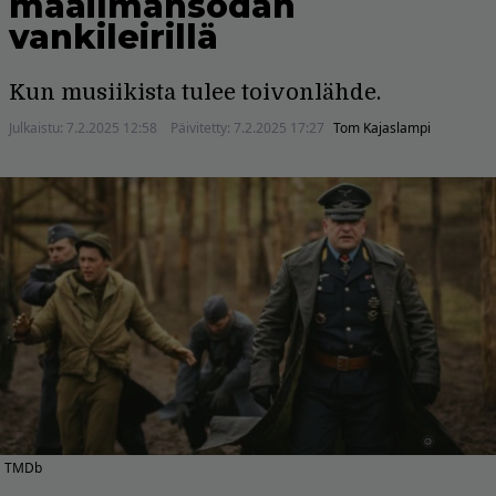
maailmansodan
vankileirillä
Kun musiikista tulee toivonlähde.
Julkaistu:
7.2.2025 12:58
Päivitetty:
7.2.2025 17:27
Tom Kajaslampi
TMDb