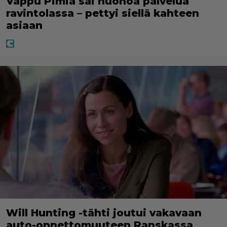
Vappu Pimiä sai huonoa palvelua
ravintolassa – pettyi siellä kahteen
asiaan
Will Hunting -tähti joutui vakavaan
auto-onnettomuuteen Ranskassa