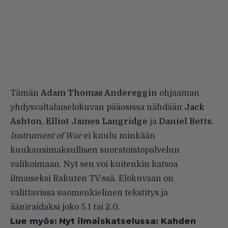
Tämän
Adam Thomas Andereggin
ohjaaman
yhdysvaltalaiselokuvan pääosissa nähdään
Jack
Ashton
,
Elliot James Langridge
ja
Daniel Betts
.
Instrument of War
ei kuulu minkään
kuukausimaksullisen suoratoistopalvelun
valikoimaan. Nyt sen voi kuitenkin katsoa
ilmaiseksi Rakuten TV:ssä. Elokuvaan on
valittavissa suomenkielinen tekstitys ja
ääniraidaksi joko 5.1 tai 2.0.
Lue myös:
Nyt ilmaiskatselussa: Kahden