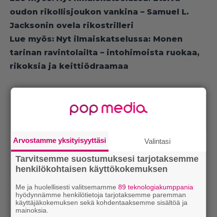
oudon rikollisjoukon vankina – Samuel L.
Jacksonin ovela rikostrilleri
Lue myös:
Nyt ilmaiskatselussa: Monen
tarinan ravintolailta – intohimoista ruokaa,
rikoksia ja keittiödraamaa
Arvostamme yksityisyyttäsi
Valintasi
Tarvitsemme suostumuksesi tarjotaksemme
henkilökohtaisen käyttökokemuksen
Me ja huolellisesti valitsemamme
89 teknologiakumppania
hyödynnämme henkilötietoja tarjotaksemme paremman
käyttäjäkokemuksen sekä kohdentaaksemme sisältöä ja
mainoksia.