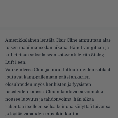
Amerikkalainen lentäjä Clair Cline ammutaan alas
toisen maailmansodan aikana. Hänet vangitaan ja
kuljetetaan saksalaiseen sotavankileiriin Stalag
Luft I:een.
Vankeudessa Cline ja muut liittoutuneiden sotilaat
joutuvat kamppailemaan paitsi ankarien
olosuhteiden myös henkisten ja fyysisten
haasteiden kanssa. Clinen kantavaksi voimaksi
nousee luovuus ja tahdonvoima: hän alkaa
rakentaa itselleen selloa keinona säilyttää toivonsa
ja löytää vapauden musiikin kautta.