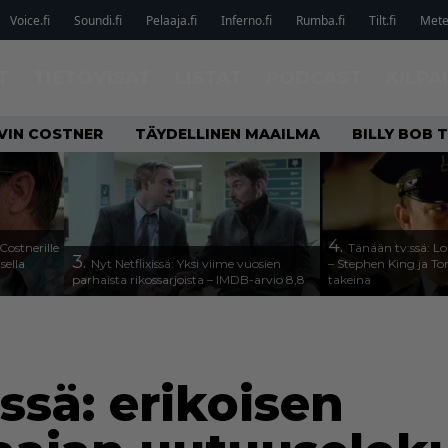
Voice.fi
Soundi.fi
Pelaaja.fi
Inferno.fi
Rumba.fi
Tilt.fi
Metel
T
TIETOVISAT
LISTAT
PODCAST
KILPA
VIN COSTNER
TÄYDELLINEN MAAILMA
BILLY BOB
4.
Costnerille
Tänään tv:ssä: Lo
3.
sella
Nyt Netflixissä: Yksi viime vuosien
– Stephen King ja T
parhaista rikossarjoista – IMDB-arvio 8,8
takeina
issä: erikoisen