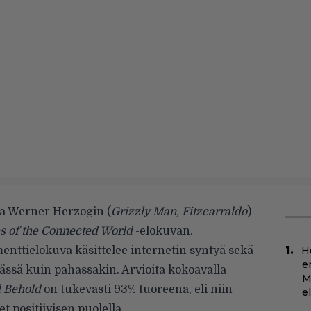
sa Werner Herzogin (
Grizzly Man, Fitzcarraldo
)
s of the Connected World
-elokuvan.
ttielokuva käsittelee internetin syntyä sekä
H
e
vässä kuin pahassakin. Arvioita kokoavalla
M
 Behold
on tukevasti 93% tuoreena, eli niin
e
t positiivisen puolella.