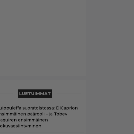
LUETUIMMAT
uippuleffa suoratoistossa: DiCaprion
nsimmäinen päärooli – ja Tobey
aguiren ensimmäinen
lokuvaesiintyminen