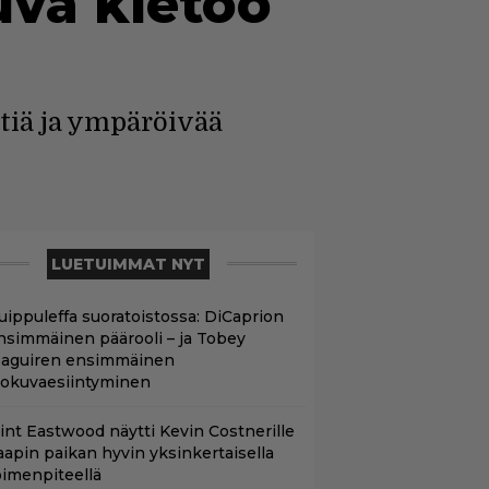
uva kietoo
tiä ja ympäröivää
LUETUIMMAT NYT
uippuleffa suoratoistossa: DiCaprion
nsimmäinen päärooli – ja Tobey
aguiren ensimmäinen
lokuvaesiintyminen
lint Eastwood näytti Kevin Costnerille
aapin paikan hyvin yksinkertaisella
oimenpiteellä