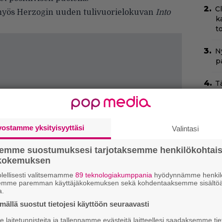
C
en myös Herzogin uuden tulivuorielokuvan
Into
k
t
Ny
p
T
–
t
T
vostamme yksityisyyttäsi
Valintasi
T
s
semme suostumuksesi tarjotaksemme henkilökohtai
ökokemuksen
Yö
lellisesti valitsemamme
89 teknologiakumppania
hyödynnämme henkilö
k
semme paremman käyttäjäkokemuksen sekä kohdentaaksemme sisältöä
k
a.
ällä suostut tietojesi käyttöön seuraavasti
I
s
laitetunnisteita ja tallennamme evästeitä laitteellesi saadaksemme tie