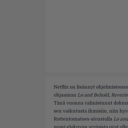
Netflix on lisännyt ohjelmistoon
ohjaaman
Lo and Behold, Reverie
Tänä vuonna valmistunut dokumen
sen vaikutusta ihmisiin, niin hy
Rottentomatoes-sivustolla
Lo and
moni elokuvan arvioista ovat ollee