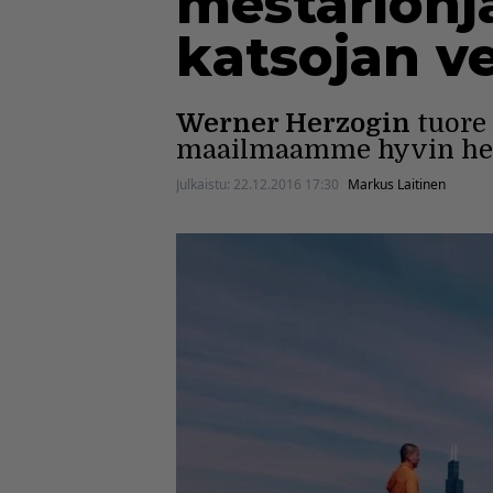
mestariohj
katsojan v
Werner Herzogin
tuore 
maailmaamme hyvin herz
Julkaistu:
22.12.2016 17:30
Markus Laitinen