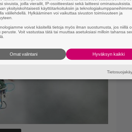
i sivuista, joilla vierailit, IP-osoitteestasi sekä laitteesi ominaisuuksista
t
an yksityiskohtaisesti käyttötarkoituksiin ja teknologiakumppaneihimm
k
la välilehdellä. Hylkääminen voi vaikuttaa sivuston toimivuuteen ja
yyteen.
B
knologiamme voivat käsitellä tietoja myös ilman suostumusta, jos niillä o
k
u peruste. Voit vastustaa tätä tai muuttaa asetuksiasi milloin tahansa se
p
lä.
N
Omat valintani
Hyväksyn kaikki
k
k
H
Tietosuojak