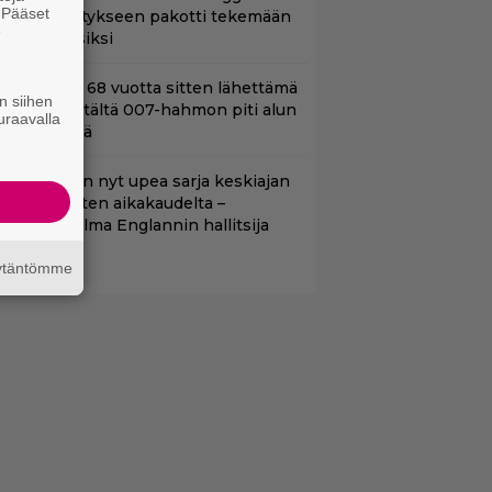
. Pääset
oimintatykitykseen pakotti tekemään
e
ässärin uusiksi
ond-luojan 68 vuotta sitten lähettämä
n siihen
irje löytyi – tältä 007-hahmon piti alun
uraavalla
erin näyttää
etflixissä on nyt upea sarja keskiajan
uninkaallisten aikakaudelta –
eskiössä julma Englannin hallitsija
enrik VIII
äytäntömme