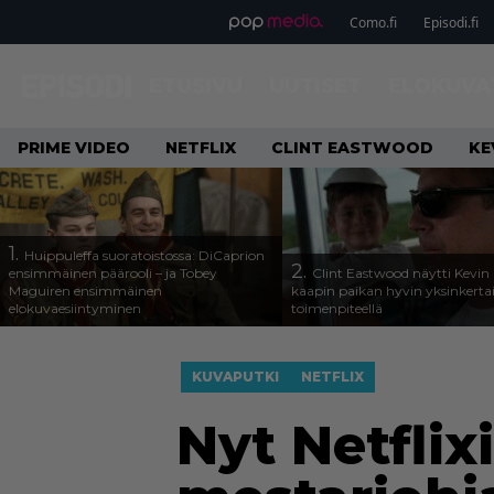
Como.fi
Episodi.fi
ETUSIVU
UUTISET
ELOKUVA
PRIME VIDEO
NETFLIX
CLINT EASTWOOD
KE
1.
Huippuleffa suoratoistossa: DiCaprion
2.
ensimmäinen päärooli – ja Tobey
Clint Eastwood näytti Kevin 
Maguiren ensimmäinen
kaapin paikan hyvin yksinkertai
elokuvaesiintyminen
toimenpiteellä
KUVAPUTKI
NETFLIX
Nyt Netflix