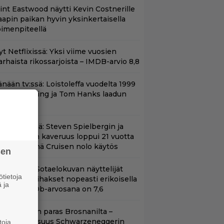
lint Eastwood näytti Kevin Costnerille
aapin paikan hyvin yksinkertaisella
oimenpiteellä
t Netflixissä: Yksi viime vuosien
arhaista rikossarjoista – IMDB-arvio 8,8
änään tv:ssä: Loistoleffa vuodelta 1999
 Stephen King ja Tom Hanks laadun
akeina
änään tv:ssä: Steven Spielbergin ja
om Cruisen kaveruus loppui 21 vuotta
itten – Syynä Cruisen nolo käytös
sen
llä tv:ssä: Sotaelokuvan näyttelijät
tietoja
asvattivat lihakset nopeasti erikoisella
 ja
ikalla – IMDb-arvosana on 7,6
llan Bond on paras Brosnanilta –
amankaltaisuus Schwarzeneggerin
toja