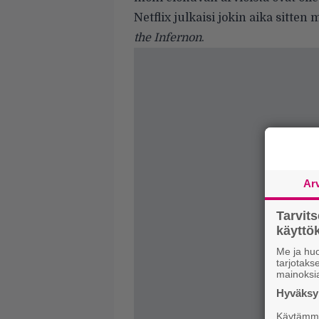
Netflix julkaisi jokin aika sitt
the Infernon
.
Ar
Tarvit
käytt
Me ja huo
tarjotak
mainoksi
Hyväksym
Käytämme 