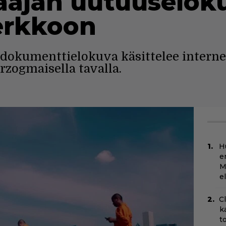
aajan uutuuselok
erkkoon
dokumenttielokuva käsittelee interne
ogmaisella tavalla.
H
e
M
e
C
k
t