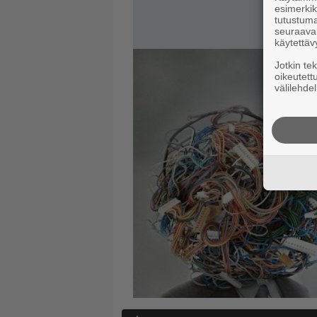
esimerkiks
tutustuma
seuraaval
käytettäv
Jotkin te
oikeutett
välilehdel