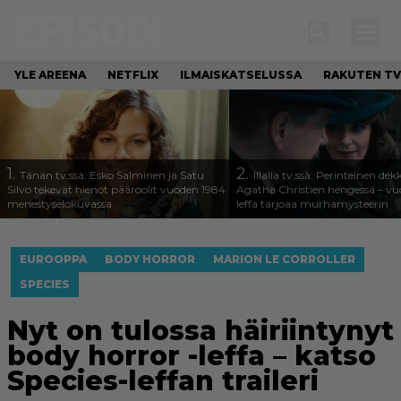
YLE AREENA
NETFLIX
ILMAISKATSELUSSA
RAKUTEN TV
1.
2.
Tänän tv:ssä: Esko Salminen ja Satu
Illalla tv:ssä: Perinteinen dek
Silvo tekevät hienot pääroolit vuoden 1984
Agatha Christien hengessä – v
menestyselokuvassa
leffa tarjoaa murhamysteerin
EUROOPPA
BODY HORROR
MARION LE CORROLLER
SPECIES
Nyt on tulossa häiriintynyt
body horror -leffa – katso
Species-leffan traileri