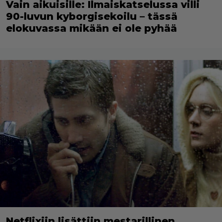
Vain aikuisille: Ilmaiskatselussa villi
90-luvun kyborgisekoilu – tässä
elokuvassa mikään ei ole pyhää
Netflixiin lisättiin mestarillinen