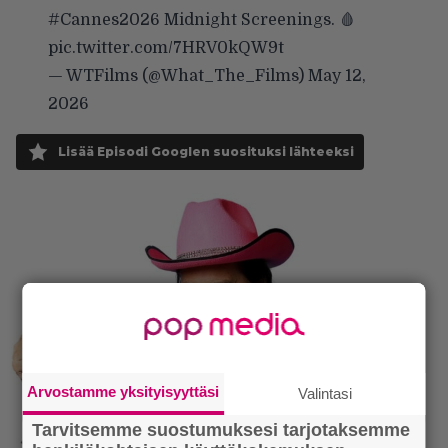
#Cannes2026
Midnight Screenings. 🩸
pic.twitter.com/7HRV0kQW9t
— WTFilms (@What_The_Films)
May 12,
2026
Lisää Episodi Googlen suosituksi lähteeksi
Arvostamme yksityisyyttäsi
Valintasi
Tarvitsemme suostumuksesi tarjotaksemme