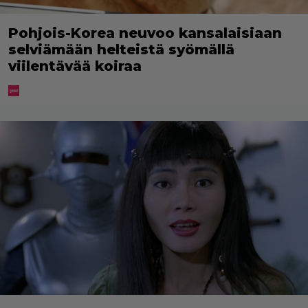
Pohjois-Korea neuvoo kansalaisiaan
selviämään helteistä syömällä
viilentävää koiraa