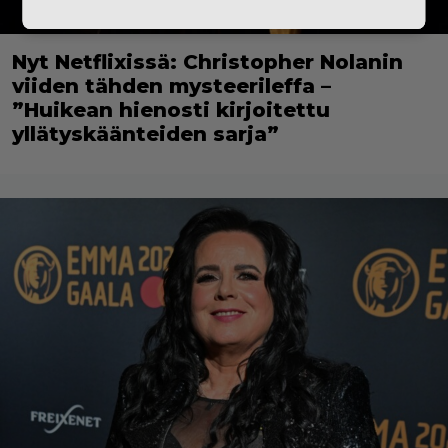
Nyt Netflixissä: Christopher Nolanin
viiden tähden mysteerileffa –
”Huikean hienosti kirjoitettu
yllätyskäänteiden sarja”