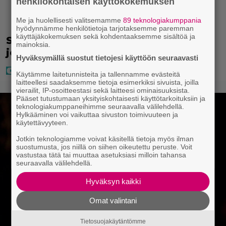
henkilökohtaisen käyttökokemuksen
Me ja huolellisesti valitsemamme
89 teknologiakumppania
hyödynnämme henkilötietoja tarjotaksemme paremman
käyttäjäkokemuksen sekä kohdentaaksemme sisältöä ja
Seiska: Laulaja Frederik lyttäsi Eput –
mainoksia.
johan oli taas kielen käyttöä
Hyväksymällä suostut tietojesi käyttöön seuraavasti
Käytämme laitetunnisteita ja tallennamme evästeitä
laitteellesi saadaksemme tietoja esimerkiksi sivuista, joilla
vierailit, IP-osoitteestasi sekä laitteesi ominaisuuksista.
Pääset tutustumaan yksityiskohtaisesti käyttötarkoituksiin ja
teknologiakumppaneihimme seuraavalla välilehdellä.
Hylkääminen voi vaikuttaa sivuston toimivuuteen ja
käytettävyyteen.
Jotkin teknologiamme voivat käsitellä tietoja myös ilman
suostumusta, jos niillä on siihen oikeutettu peruste. Voit
vastustaa tätä tai muuttaa asetuksiasi milloin tahansa
seuraavalla välilehdellä.
Hyväksyn kaikki
Omat valintani
Tietosuojakäytäntömme