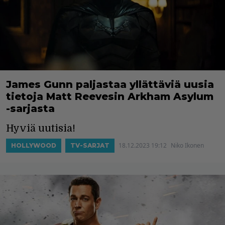
James Gunn paljastaa yllättäviä uusia
tietoja Matt Reevesin Arkham Asylum
-sarjasta
Hyviä uutisia!
18.12.2023 19:12
Niko Ikonen
HOLLYWOOD
TV-SARJAT