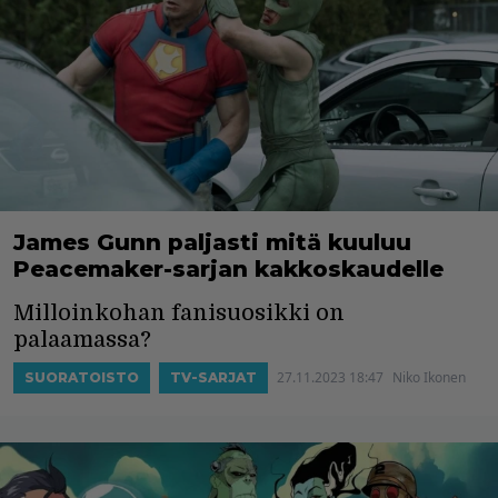
James Gunn paljasti mitä kuuluu
Peacemaker-sarjan kakkoskaudelle
Milloinkohan fanisuosikki on
palaamassa?
27.11.2023 18:47
Niko Ikonen
SUORATOISTO
TV-SARJAT