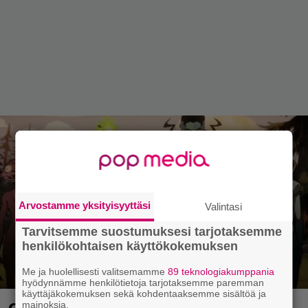
Arvostamme yksityisyyttäsi
Valintasi
Tarvitsemme suostumuksesi tarjotaksemme
henkilökohtaisen käyttökokemuksen
Me ja huolellisesti valitsemamme
89 teknologiakumppania
hyödynnämme henkilötietoja tarjotaksemme paremman
käyttäjäkokemuksen sekä kohdentaaksemme sisältöä ja
mainoksia.
Creature Commandos näyttää