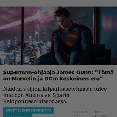
Superman-ohjaaja James Gunn: ”Tämä
on Marvelin ja DC:n keskeinen ero”
Näiden veljien kilpailuasetelmasta tulee
mieleen Ateena vs. Sparta
Peloponnesolaissodassa.
AJATTELEMISEN AIHETTA
26.8.2025
Kami
17:30
Launonen