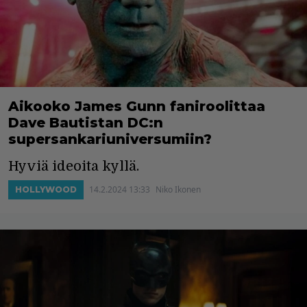
Aikooko James Gunn faniroolittaa
Dave Bautistan DC:n
supersankariuniversumiin?
Hyviä ideoita kyllä.
14.2.2024 13:33
Niko Ikonen
HOLLYWOOD