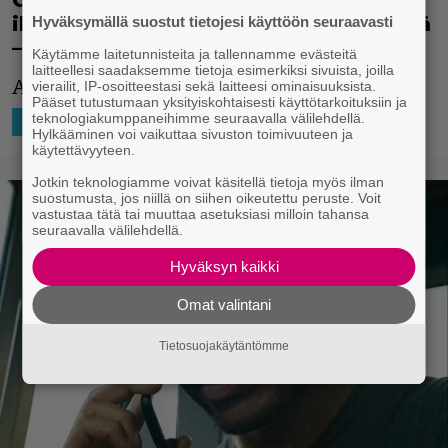
ihastuttavan väkivaltaiselta viihteeltä
Hyväksymällä suostut tietojesi käyttöön seuraavasti
– katso traileri
Käytämme laitetunnisteita ja tallennamme evästeitä
laitteellesi saadaksemme tietoja esimerkiksi sivuista, joilla
Asiallisen oloinen sarja.
vierailit, IP-osoitteestasi sekä laitteesi ominaisuuksista.
Pääset tutustumaan yksityiskohtaisesti käyttötarkoituksiin ja
teknologiakumppaneihimme seuraavalla välilehdellä.
21.10.2024 12:31
Niko Ikonen
SUORATOISTO
TV-SARJAT
Hylkääminen voi vaikuttaa sivuston toimivuuteen ja
käytettävyyteen.
Jotkin teknologiamme voivat käsitellä tietoja myös ilman
suostumusta, jos niillä on siihen oikeutettu peruste. Voit
vastustaa tätä tai muuttaa asetuksiasi milloin tahansa
seuraavalla välilehdellä.
Hyväksyn kaikki
Omat valintani
Tietosuojakäytäntömme