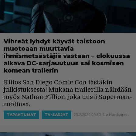
Vihreät lyhdyt käyvät taistoon
muotoaan muuttavia
ihmismetsästäjiä vastaan – elokuussa
alkava DC-sarjauutuus sai kosmisen
komean trailerin
Kiitos San Diego Comic Con tästäkin
julkistuksesta! Mukana trailerilla nähdään
myös Nathan Fillion, joka uusii Superman-
roolinsa.
25.7.2026 09:30
Ira Hurskainen
TAPAHTUMAT
TV-SARJAT