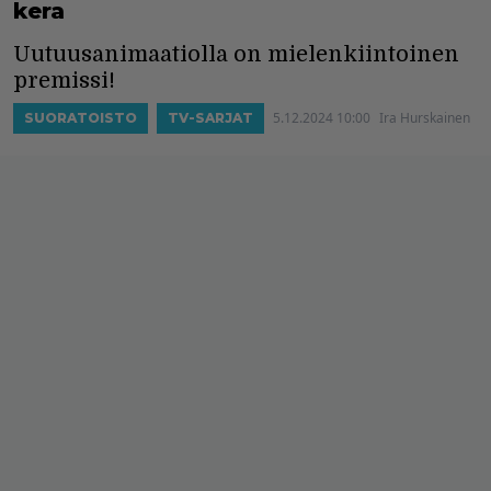
kera
Uutuusanimaatiolla on mielenkiintoinen
premissi!
5.12.2024 10:00
Ira Hurskainen
SUORATOISTO
TV-SARJAT