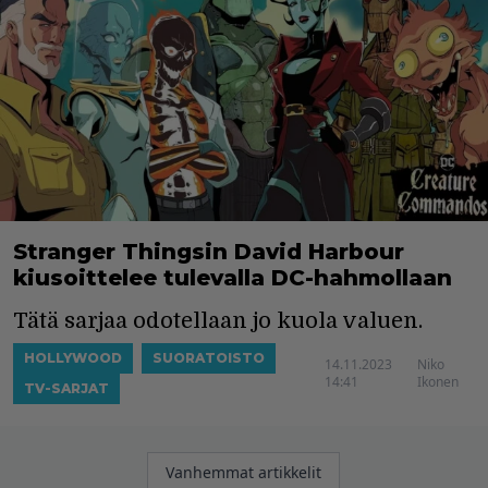
Stranger Thingsin David Harbour
kiusoittelee tulevalla DC-hahmollaan
Tätä sarjaa odotellaan jo kuola valuen.
HOLLYWOOD
SUORATOISTO
14.11.2023
Niko
14:41
Ikonen
TV-SARJAT
Artikkelien
Vanhemmat artikkelit