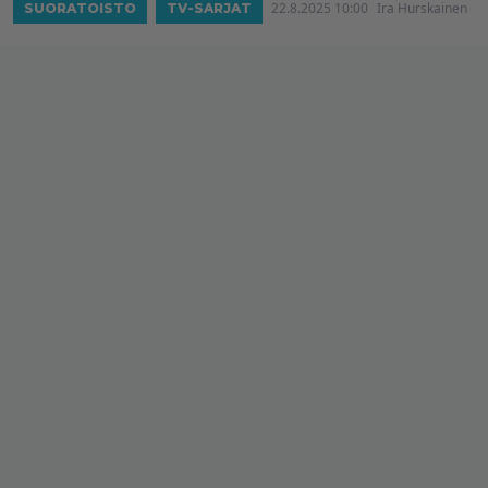
22.8.2025 10:00
Ira Hurskainen
SUORATOISTO
TV-SARJAT