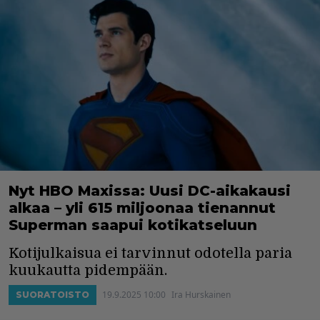
Nyt HBO Maxissa: Uusi DC-aikakausi
alkaa – yli 615 miljoonaa tienannut
Superman saapui kotikatseluun
Kotijulkaisua ei tarvinnut odotella paria
kuukautta pidempään.
19.9.2025 10:00
Ira Hurskainen
SUORATOISTO