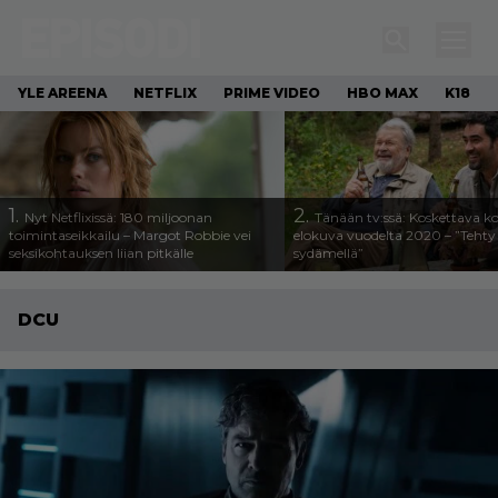
YLE AREENA
NETFLIX
PRIME VIDEO
HBO MAX
K18
1.
2.
Nyt Netflixissä: 180 miljoonan
Tänään tv:ssä: Koskettava k
toimintaseikkailu – Margot Robbie vei
elokuva vuodelta 2020 – ”Tehty 
seksikohtauksen liian pitkälle
sydämellä”
DCU