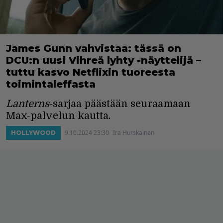
James Gunn vahvistaa: tässä on
DCU:n uusi Vihreä lyhty -näyttelijä –
tuttu kasvo Netflixin tuoreesta
toimintaleffasta
Lanterns
-sarjaa päästään seuraamaan
Max-palvelun kautta.
9.10.2024 23:30
Ira Hurskainen
HOLLYWOOD