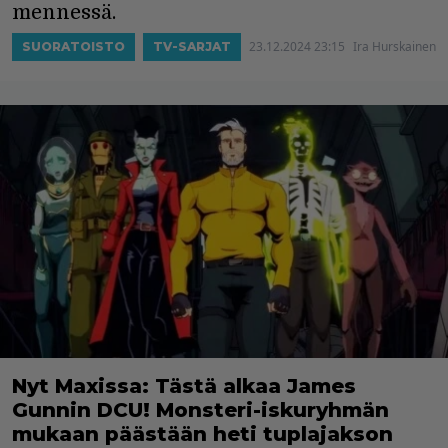
mennessä.
23.12.2024 23:15
Ira Hurskainen
SUORATOISTO
TV-SARJAT
Nyt Maxissa: Tästä alkaa James
Gunnin DCU! Monsteri-iskuryhmän
mukaan päästään heti tuplajakson