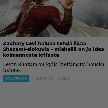
Zachary Levi haluaa tehdä lisää
Shazam!-elokuvia – miehellä on jo idea
kolmannesta leffasta
Levin Shazam on kyllä kieltämättä hauska
hahmo.
11.12.2023 19:31
Niko Ikonen
HOLLYWOOD