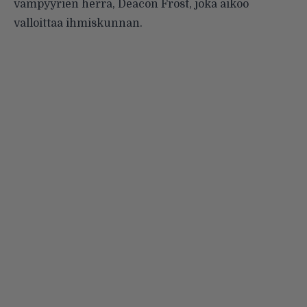
vampyyrien herra, Deacon Frost, joka aikoo
valloittaa ihmiskunnan.