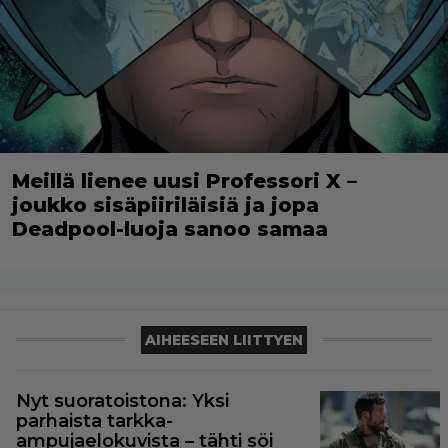
Meillä lienee uusi Professori X –
joukko sisäpiiriläisiä ja jopa
Deadpool-luoja sanoo samaa
AIHEESEEN LIITTYEN
Nyt suoratoistona: Yksi
parhaista tarkka-
ampujaelokuvista – tähti söi