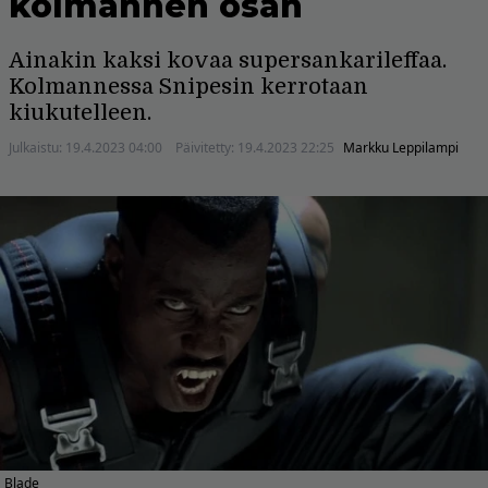
kolmannen osan
Ainakin kaksi kovaa supersankarileffaa.
Kolmannessa Snipesin kerrotaan
kiukutelleen.
Julkaistu:
19.4.2023 04:00
Päivitetty:
19.4.2023 22:25
Markku Leppilampi
Blade