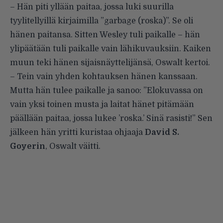
– Hän piti yllään paitaa, jossa luki suurilla
tyylitellyillä kirjaimilla ”garbage (roska)”. Se oli
hänen paitansa. Sitten Wesley tuli paikalle – hän
ylipäätään tuli paikalle vain lähikuvauksiin. Kaiken
muun teki hänen sijaisnäyttelijänsä, Oswalt kertoi.
– Tein vain yhden kohtauksen hänen kanssaan.
Mutta hän tulee paikalle ja sanoo: ”Elokuvassa on
vain yksi toinen musta ja laitat hänet pitämään
päällään paitaa, jossa lukee ’roska.’ Sinä rasisti!” Sen
jälkeen hän yritti kuristaa ohjaaja
David S.
Goyerin
, Oswalt väitti.