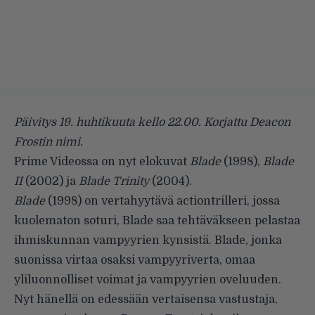
Päivitys 19. huhtikuuta kello 22.00. Korjattu Deacon
Frostin nimi.
Prime Videossa on nyt elokuvat
Blade
(1998),
Blade
II
(2002) ja
Blade Trinity
(2004).
Blade
(1998) on vertahyytävä actiontrilleri, jossa
kuolematon soturi, Blade saa tehtäväkseen pelastaa
ihmiskunnan vampyyrien kynsistä. Blade, jonka
suonissa virtaa osaksi vampyyriverta, omaa
yliluonnolliset voimat ja vampyyrien oveluuden.
Nyt hänellä on edessään vertaisensa vastustaja,