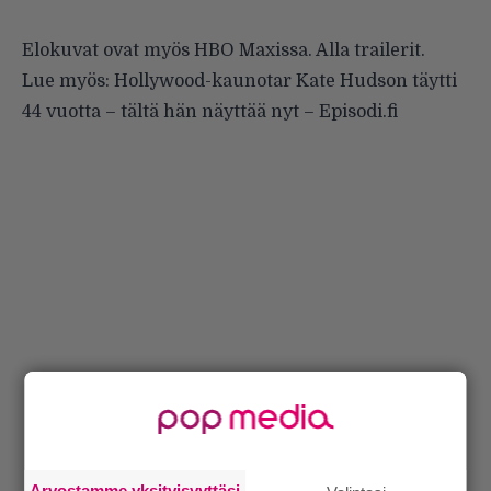
Elokuvat ovat myös HBO Maxissa. Alla trailerit.
Lue myös:
Hollywood-kaunotar Kate Hudson täytti
44 vuotta – tältä hän näyttää nyt – Episodi.fi
Arvostamme yksityisyyttäsi