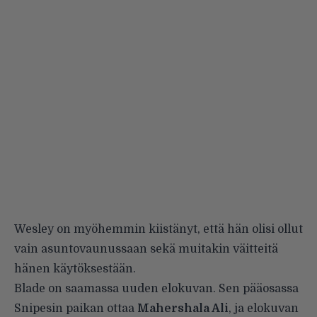
Wesley on myöhemmin kiistänyt, että hän olisi ollut
vain asuntovaunussaan sekä muitakin väitteitä
hänen käytöksestään.
Blade on saamassa uuden elokuvan. Sen pääosassa
Snipesin paikan ottaa
Mahershala Ali
, ja elokuvan