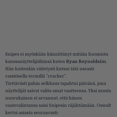
Snipes ei myöskään kiinnittänyt mitään huomiota
kanssanäyttelijöihinsä kuten
Ryan Reynoldsiin
.
Hän kuitenkin väitetysti kutsui tätä useasti
rasistisella termillä ”cracker”.
Tiettävästi pahin selkkaus tapahtui päivänä, jona
näyttelijät saivat valita omat vaatteensa. Yksi musta
nuorukainen ei arvannut, että hänen
vaatevalintansa saisi Snipesin räjähtämään. Oswalt
kertoi asiasta seuraavasti: