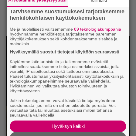
Valintasi
Tarvitsemme suostumuksesi tarjotaksemme
henkilökohtaisen käyttökokemuksen
Me ja huolellisesti valitsemamme
89 teknologiakumppania
hyödynnämme henkilötietoja tarjotaksemme paremman
käyttäjäkokemuksen sekä kohdentaaksemme sisältöä ja
mainoksia.
Hyväksymällä suostut tietojesi käyttöön seuraavasti
Käytämme laitetunnisteita ja tallennamme evästeitä
laitteellesi saadaksemme tietoja esimerkiksi sivuista, joilla
vierailit, IP-osoitteestasi sekä laitteesi ominaisuuksista.
Pääset tutustumaan yksityiskohtaisesti käyttötarkoituksiin ja
teknologiakumppaneihimme seuraavalla välilehdellä.
Hylkääminen voi vaikuttaa sivuston toimivuuteen ja
käytettävyyteen.
Jotkin teknologiamme voivat käsitellä tietoja myös ilman
suostumusta, jos niillä on siihen oikeutettu peruste. Voit
vastustaa tätä tai muuttaa asetuksiasi milloin tahansa
seuraavalla välilehdellä.
Hyväksyn kaikki