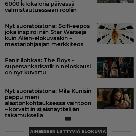
6000 kilokaloria päivässä
valmistautuessaan rooliin
Nyt suoratoistona: Scifi-eepos
joka inspiroi niin Star Warseja
kuin Alien-elokuvaakin –
mestariohjaajan merkkiteos
Fanit iloitkaa: The Boys -
supersankarisatiirin neloskausi
on nyt kuvattu
Nyt suoratoistona: Mila Kunisin
peppu meni
alastonkohtauksessa vaihtoon
– korvattiin sijaisnäyttelijän
takamuksella
AIHEESEEN LIITTYVIÄ ELOKUVIA