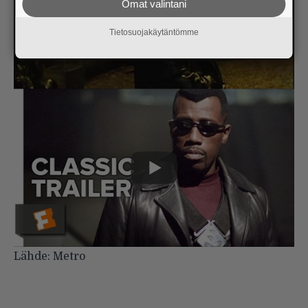
Omat valintani
Tietosuojakäytäntömme
Lähde:
Metro