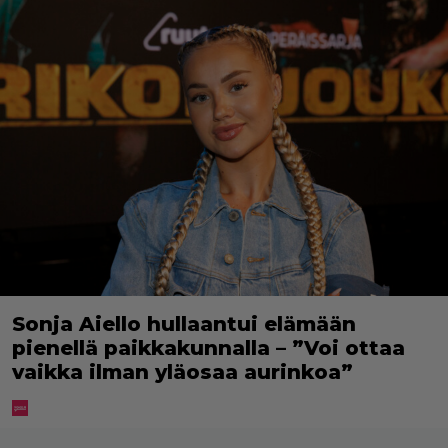
Sonja Aiello hullaantui elämään
pienellä paikkakunnalla – ”Voi ottaa
vaikka ilman yläosaa aurinkoa”