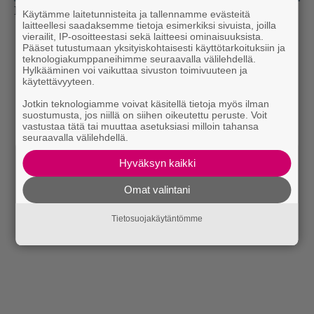
Lähde:
IMDb
Käytämme laitetunnisteita ja tallennamme evästeitä
laitteellesi saadaksemme tietoja esimerkiksi sivuista, joilla
vierailit, IP-osoitteestasi sekä laitteesi ominaisuuksista.
Pääset tutustumaan yksityiskohtaisesti käyttötarkoituksiin ja
teknologiakumppaneihimme seuraavalla välilehdellä.
Hylkääminen voi vaikuttaa sivuston toimivuuteen ja
käytettävyyteen.
Jotkin teknologiamme voivat käsitellä tietoja myös ilman
suostumusta, jos niillä on siihen oikeutettu peruste. Voit
vastustaa tätä tai muuttaa asetuksiasi milloin tahansa
seuraavalla välilehdellä.
Hyväksyn kaikki
Omat valintani
Tietosuojakäytäntömme