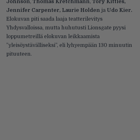
Johnson
,
Thomas Kretchmann
,
Tory Kittles,
Jennifer Carpenter, Laurie Holden
ja
Udo Kier.
Elokuvan piti saada laaja teatterilevitys
Yhdysvalloissa, mutta huhutusti Lionsgate pyysi
loppumetreillä elokuvan leikkaamista
”yleisöystävälliseksi”, eli lyhyempään 130 minuutin
pituuteen.