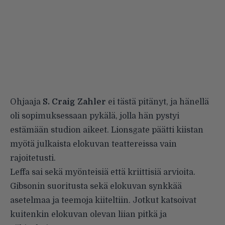
Ohjaaja
S. Craig Zahler
ei tästä pitänyt, ja hänellä
oli sopimuksessaan pykälä, jolla hän pystyi
estämään studion aikeet. Lionsgate päätti kiistan
myötä julkaista elokuvan teattereissa vain
rajoitetusti.
Leffa sai sekä myönteisiä että kriittisiä arvioita.
Gibsonin suoritusta sekä elokuvan synkkää
asetelmaa ja teemoja kiiteltiin. Jotkut katsoivat
kuitenkin elokuvan olevan liian pitkä ja