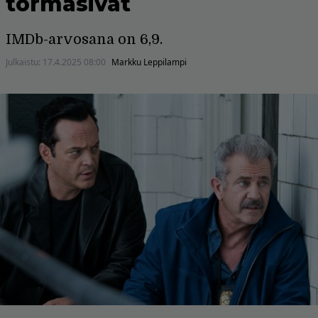
törmäsivät
IMDb-arvosana on 6,9.
Julkaistu:
17.4.2025 08:00
Markku Leppilampi