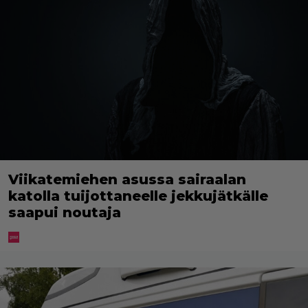
Viikatemiehen asussa sairaalan
katolla tuijottaneelle jekkujätkälle
saapui noutaja