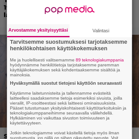
Tänään tv:ssä: Loistoleffa vuodelta
1999 – Stephen King ja Tom Hanks
laadun takeina
Arvostamme yksityisyyttäsi
Valintasi
Tarvitsemme suostumuksesi tarjotaksemme
henkilökohtaisen käyttökokemuksen
Me ja huolellisesti valitsemamme
89 teknologiakumppania
hyödynnämme henkilötietoja tarjotaksemme paremman
käyttäjäkokemuksen sekä kohdentaaksemme sisältöä ja
mainoksia.
Hyväksymällä suostut tietojesi käyttöön seuraavasti
Käytämme laitetunnisteita ja tallennamme evästeitä
laitteellesi saadaksemme tietoja esimerkiksi sivuista, joilla
vierailit, IP-osoitteestasi sekä laitteesi ominaisuuksista.
Pääset tutustumaan yksityiskohtaisesti käyttötarkoituksiin ja
teknologiakumppaneihimme seuraavalla välilehdellä.
Hylkääminen voi vaikuttaa sivuston toimivuuteen ja
käytettävyyteen.
Jotkin teknologiamme voivat käsitellä tietoja myös ilman
Syötkö perunoita näin? Tutkijat
suostumusta, jos niillä on siihen oikeutettu peruste. Voit