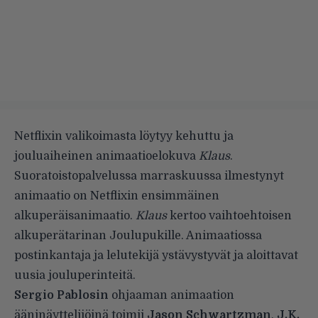
Netflixin valikoimasta löytyy kehuttu ja
jouluaiheinen animaatioelokuva
Klaus
.
Suoratoistopalvelussa marraskuussa ilmestynyt
animaatio on Netflixin ensimmäinen
alkuperäisanimaatio.
Klaus
kertoo vaihtoehtoisen
alkuperätarinan Joulupukille. Animaatiossa
postinkantaja ja lelutekijä ystävystyvät ja aloittavat
uusia jouluperinteitä.
Sergio Pablosin
ohjaaman animaation
ääninäyttelijöinä toimii
Jason Schwartzman
,
J.K.