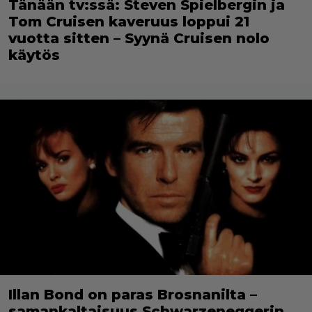
Tänään tv:ssä: Steven Spielbergin ja
Tom Cruisen kaveruus loppui 21
vuotta sitten – Syynä Cruisen nolo
käytös
Illan Bond on paras Brosnanilta –
samankaltaisuus Schwarzeneggerin