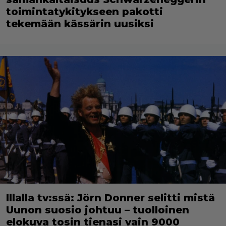
toimintatykitykseen pakotti
tekemään kässärin uusiksi
Illalla tv:ssä: Jörn Donner selitti mistä
Uunon suosio johtuu – tuolloinen
elokuva tosin tienasi vain 9000