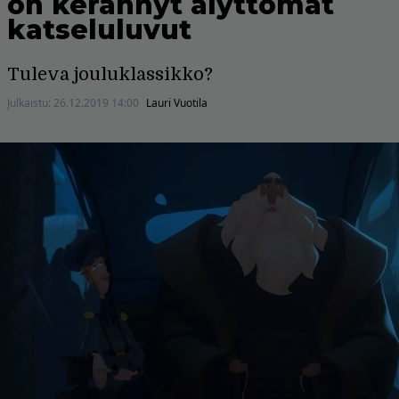
on kerännyt älyttömät
katseluluvut
Tuleva jouluklassikko?
Julkaistu:
26.12.2019 14:00
Lauri Vuotila