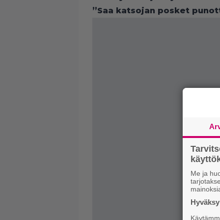
”Saa katsojan posket puno
Ar
Tarvit
käytt
Me ja huo
tarjotak
mainoksi
Hyväksym
Käytämme 