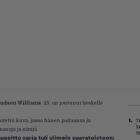
udson Williams
, 25, on joutunut keskelle
otettu kuva, jossa hänen paitaansa ja
T
S
 sanoja ja nimiä.
1
osittu sarja tuli viimein suoratoistoon: