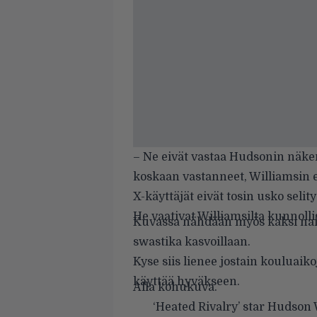
– Ne eivät vastaa Hudsonin näkem
koskaan vastanneet, Williamsin e
X-käyttäjät eivät tosin usko selit
He vaativat Williamsilta kunnoll
Kuvassa nähdään myös kaksi naista
swastika kasvoillaan.
Kyse siis lienee jostain kouluaiko
käyttää hyväkseen.
Alla kohukuva.
‘Heated Rivalry’ star Hudson