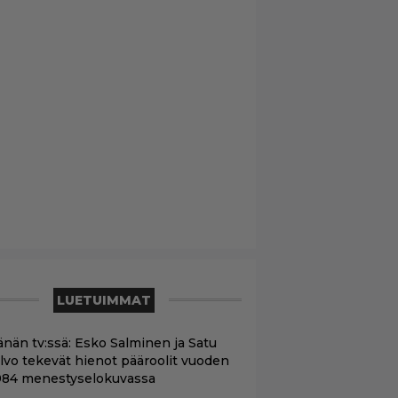
LUETUIMMAT
änän tv:ssä: Esko Salminen ja Satu
ilvo tekevät hienot pääroolit vuoden
984 menestyselokuvassa