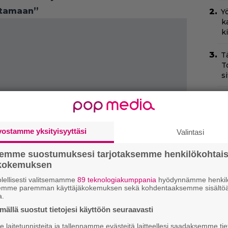
ttamaan”
Yö
k
k
T
T
s
O
d
o
vostamme yksityisyyttäsi
Valintasi
H
e
semme suostumuksesi tarjotaksemme henkilökohtai
M
ökokemuksen
e
lellisesti valitsemamme
89 teknologiakumppania
hyödynnämme henkilö
semme paremman käyttäjäkokemuksen sekä kohdentaaksemme sisältöä
Sc
a.
m
ällä suostut tietojesi käyttöön seuraavasti
–
laitetunnisteita ja tallennamme evästeitä laitteellesi saadaksemme tie