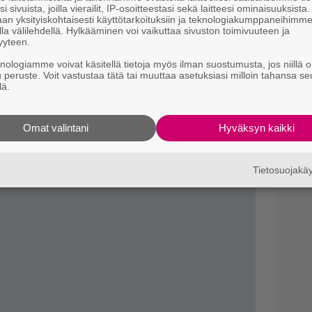
i sivuista, joilla vierailit, IP-osoitteestasi sekä laitteesi ominaisuuksista
T
an yksityiskohtaisesti käyttötarkoituksiin ja teknologiakumppaneihimm
–
la välilehdellä. Hylkääminen voi vaikuttaa sivuston toimivuuteen ja
ja alkaa tänään – Kahden
t
yyteen.
 suhde kiinnostaa erityisesti naisia
knologiamme voivat käsitellä tietoja myös ilman suostumusta, jos niillä o
Va
 oleva risti ja lähempänä ohimoa on
u peruste. Voit vastustaa tätä tai muuttaa asetuksiasi milloin tahansa se
lä.
K1
 ollut kuvaustilanteessa tietoinen näistä
Il
Omat valintani
Hyväksyn kaikki
r
eista.
k
Tietosuojak