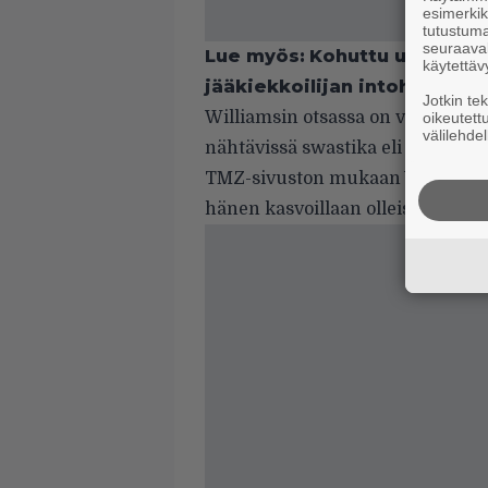
esimerkiks
tutustuma
seuraaval
Lue myös:
Kohuttu uutuussar
käytettäv
jääkiekkoilijan intohimoinen
Jotkin te
Williamsin otsassa on väärinpäin
oikeutett
välilehdel
nähtävissä swastika eli hakaristi.
TMZ-sivuston
mukaan Williams ei
hänen kasvoillaan olleista symbol