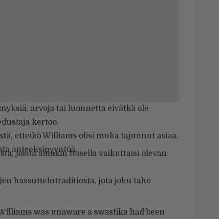
yksiä, arvoja tai luonnetta eivätkä ole
dustaja kertoo.
ystä, etteikö Williams olisi muka tajunnut asiaa.
ista anteeksipyyntöä.
, joista ainakin toisella vaikuttaisi olevan
jen hassuttelutraditiosta, jota joku taho
 Williams was unaware a swastika had been