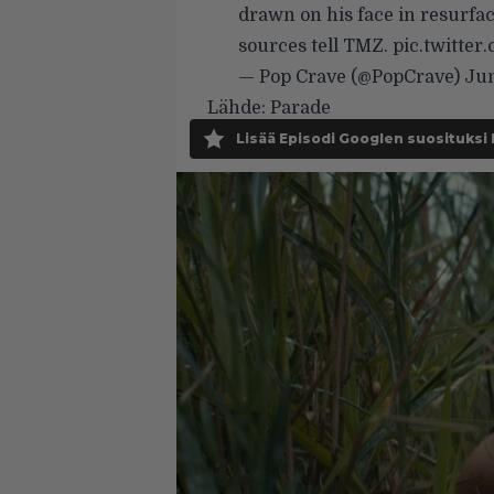
drawn on his face in resurfac
sources tell TMZ.
pic.twitte
— Pop Crave (@PopCrave)
Jun
Lähde:
Parade
Lisää Episodi Googlen suosituksi 