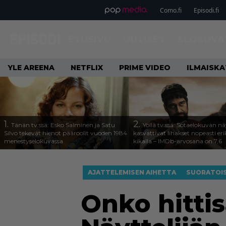
Como.fi
Episodi.fi
ETUSIVU
UUTISET
ELOKUVA
YLE AREENA
NETFLIX
PRIME VIDEO
ILMAISK
1.
2.
Tänän tv:ssä: Esko Salminen ja Satu
Yöllä tv:ssä: Sotaelokuvan näy
Silvo tekevät hienot pääroolit vuoden 1984
kasvattivat lihakset nopeasti eri
menestyselokuvassa
kikalla – IMDb-arvosana on 7,6
AJATTELEMISEN AIHETTA
SUORATOI
Onko hittis