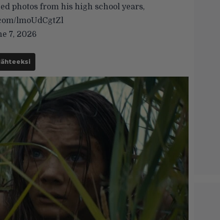
ed photos from his high school years,
r.com/lmoUdCgtZl
e 7, 2026
lähteeksi