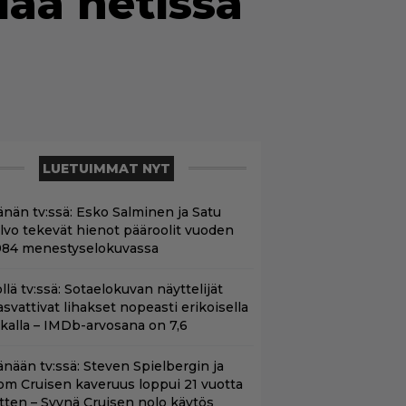
iää netissä
LUETUIMMAT NYT
änän tv:ssä: Esko Salminen ja Satu
ilvo tekevät hienot pääroolit vuoden
984 menestyselokuvassa
llä tv:ssä: Sotaelokuvan näyttelijät
asvattivat lihakset nopeasti erikoisella
ikalla – IMDb-arvosana on 7,6
änään tv:ssä: Steven Spielbergin ja
om Cruisen kaveruus loppui 21 vuotta
itten – Syynä Cruisen nolo käytös