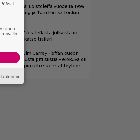
. Pääset
änään tv:ssä: Loistoleffa vuodelta 1999
e
 Stephen King ja Tom Hanks laadun
akeina
n siihen
nhasta X-Files-leffasta julkaistaan
uraavalla
8-versio – katso traileri
lalla tv:ssä: Jim Carrey -leffan oudon
aakaa kohtausta piti siistiä – elokuva oli
oomikon läpimurto supertähteyteen
äytäntömme