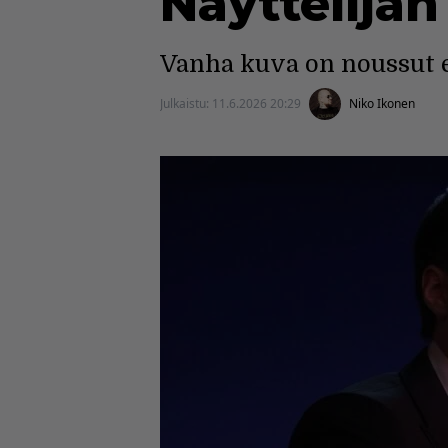
Näyttelijän
Vanha kuva on noussut es
Julkaistu:
11.6.2026 20:29
Niko Ikonen