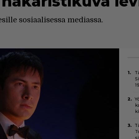
 hakaristikuva lev
ille sosiaalisessa mediassa.
T
S
1
Yö
k
k
T
T
s