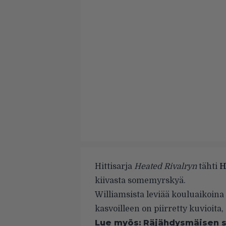
Hittisarja
Heated Rivalryn
tähti
H
kiivasta somemyrskyä.
Williamsista leviää kouluaikoina 
kasvoilleen on piirretty kuvioita,
Lue myös:
Räjähdysmäisen su