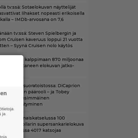
llä tv:ssä: Sotaelokuvan näyttelijät
asvattivat lihakset nopeasti erikoisella
ikalla – IMDb-arvosana on 7,6
änään tv:ssä: Steven Spielbergin ja
om Cruisen kaveruus loppui 21 vuotta
itten – Syynä Cruisen nolo käytös
hjaaja lähti kalppimaan 870 miljoonaa
ollaria tuottaneen elokuvan jatko-
sasta
uippuleffa suoratoistossa: DiCaprion
nsimmäinen päärooli – ja Tobey
sen
aguiren ensimmäinen
lokuvaesiintyminen
tietoja
 ja
ifihetki: Ilmaiskatselussa 100
iljoonan dollarin supersankarielokuva
 sai Suomessa 4017 katsojaa
toja