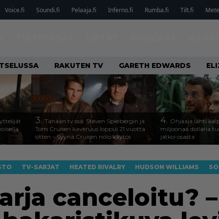
Voice.fi
Soundi.fi
Pelaaja.fi
Inferno.fi
Rumba.fi
Tilt.fi
Metel
T
TIETOVISAT
LISTAT
PODCAST
KILPA
ATSELUSSA
RAKUTEN TV
GARETH EDWARDS
EL
3.
4.
ttelijät
Tänään tv:ssä: Steven Spielbergin ja
Ohjaaja lähti k
koisella
Tom Cruisen kaveruus loppui 21 vuotta
miljoonaa dollaria t
sitten – Syynä Cruisen nolo käytös
jatko-osasta
STO
TV-SARJAT
HEATED RIVALRY
HUDSON WILLIAMS
SO
arja canceloitu? –