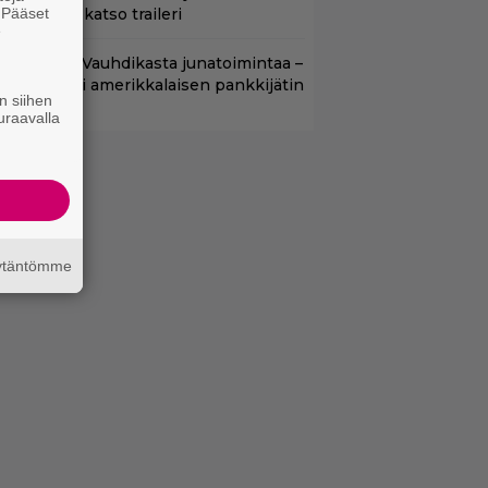
. Pääset
8-versio – katso traileri
e
lalla tv:ssä: Vauhdikasta junatoimintaa –
effa suututti amerikkalaisen pankkijätin
n siihen
uraavalla
äytäntömme