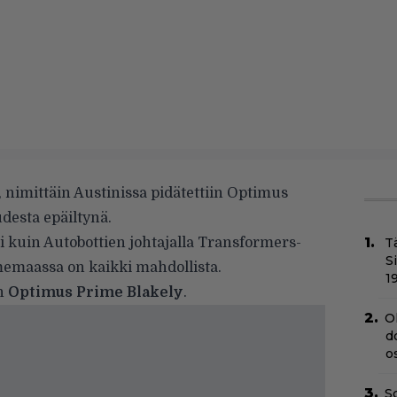
, nimittäin Austinissa pidätettiin Optimus
desta epäiltynä.
i kuin Autobottien johtajalla Transformers-
T
S
emaassa on kaikki mahdollista.
1
on
Optimus Prime Blakely
.
O
d
o
Sc