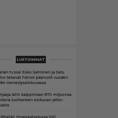
LUETUIMMAT
änän tv:ssä: Esko Salminen ja Satu
ilvo tekevät hienot pääroolit vuoden
984 menestyselokuvassa
hjaaja lähti kalppimaan 870 miljoonaa
ollaria tuottaneen elokuvan jatko-
sasta
ifihetki: Ilmaiskatselussa 100