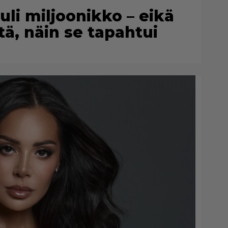
uli miljoonikko – eikä
itä, näin se tapahtui