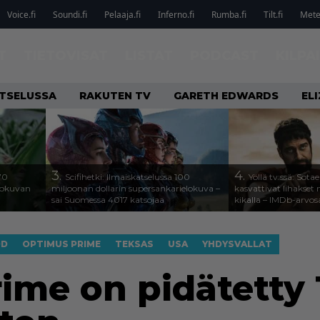
Voice.fi
Soundi.fi
Pelaaja.fi
Inferno.fi
Rumba.fi
Tilt.fi
Metel
T
TIETOVISAT
LISTAT
PODCAST
KILPA
ATSELUSSA
RAKUTEN TV
GARETH EDWARDS
EL
3.
4.
70
Scifihetki: Ilmaiskatselussa 100
Yöllä tv:ssä: Sota
elokuvan
miljoonan dollarin supersankarielokuva –
kasvattivat lihakset n
sai Suomessa 4017 katsojaa
kikalla – IMDb-arvos
OD
OPTIMUS PRIME
TEKSAS
USA
YHDYSVALLAT
ime on pidätetty 