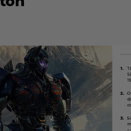
uton
T
S
1
O
d
o
Sc
m
–