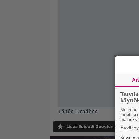
Ar
Tarvit
käytt
Me ja huo
Lähde:
Deadline
tarjotak
mainoksi
Lisää Episodi Googlen suosituksi 
Hyväksym
Käytämme 