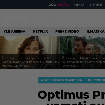
Como.fi
Episodi.fi
ETUSIVU
UUTISET
ELOKUVA
YLE AREENA
NETFLIX
PRIME VIDEO
ILMAISK
1.
2.
Tänän tv:ssä: Esko Salminen ja Satu
Ohjaaja lähti kalppimaan 8
Silvo tekevät hienot pääroolit vuoden 1984
miljoonaa dollaria tuottaneen 
menestyselokuvassa
jatko-osasta
AJATTELEMISEN AIHETTA
HOLLYWO
Optimus Pr