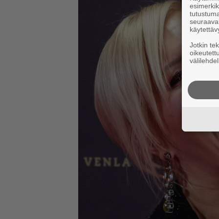
esimerkiks
tutustuma
seuraaval
käytettäv
Jotkin te
oikeutett
välilehdel