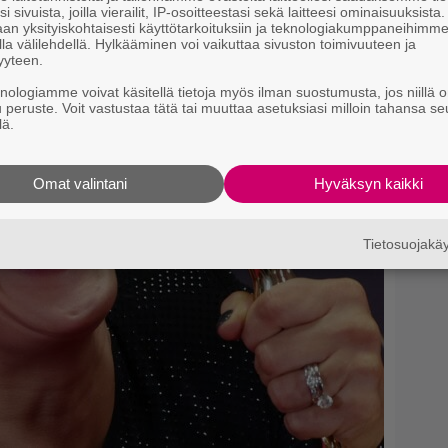
i sivuista, joilla vierailit, IP-osoitteestasi sekä laitteesi ominaisuuksista
K1
an yksityiskohtaisesti käyttötarkoituksiin ja teknologiakumppaneihimm
la välilehdellä. Hylkääminen voi vaikuttaa sivuston toimivuuteen ja
Il
yyteen.
l
knologiamme voivat käsitellä tietoja myös ilman suostumusta, jos niillä o
u peruste. Voit vastustaa tätä tai muuttaa asetuksiasi milloin tahansa se
lä.
Omat valintani
Hyväksyn kaikki
Tietosuojak