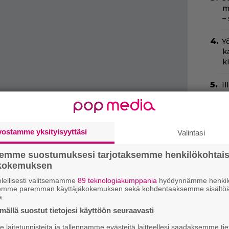
m
–
Yö
k
k
Il
C
t
H
vostamme yksityisyyttäsi
Valintasi
e
M
semme suostumuksesi tarjotaksemme henkilökohtai
e
ökokemuksen
lellisesti valitsemamme
89 teknologiakumppania
hyödynnämme henkilö
T
semme paremman käyttäjäkokemuksen sekä kohdentaaksemme sisältöä
T
a.
s
lähteeksi
ällä suostut tietojesi käyttöön seuraavasti
Va
laitetunnisteita ja tallennamme evästeitä laitteellesi saadaksemme tie