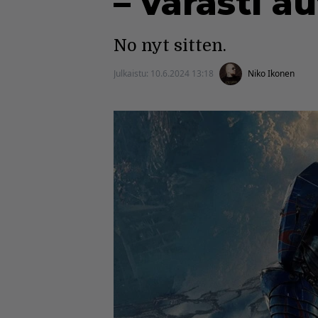
– varasti a
No nyt sitten.
Julkaistu:
10.6.2024 13:18
Niko Ikonen