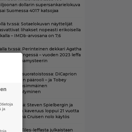
iljoonan dollarin supersankarielokuva
 sai Suomessa 4017 katsojaa
llä tv:ssä: Sotaelokuvan näyttelijät
asvattivat lihakset nopeasti erikoisella
ikalla – IMDb-arvosana on 7,6
lalla tv:ssä: Perinteinen dekkari Agatha
hristien hengessä – vuoden 2023 leffa
arjoaa murhamysteerin
uippuleffa suoratoistossa: DiCaprion
nsimmäinen päärooli – ja Tobey
aguiren ensimmäinen
sen
lokuvaesiintyminen
tietoja
änään tv:ssä: Steven Spielbergin ja
 ja
om Cruisen kaveruus loppui 21 vuotta
itten – Syynä Cruisen nolo käytös
nhasta X-Files-leffasta julkaistaan
toja