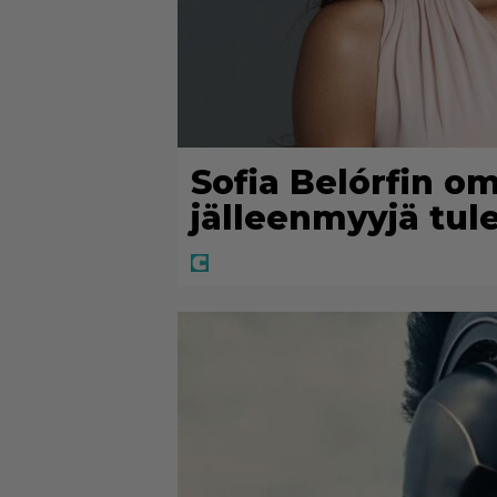
Sofia Belórfin o
jälleenmyyjä tu