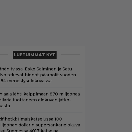
LUETUIMMAT NYT
änän tv:ssä: Esko Salminen ja Satu
ilvo tekevät hienot pääroolit vuoden
984 menestyselokuvassa
hjaaja lähti kalppimaan 870 miljoonaa
ollaria tuottaneen elokuvan jatko-
sasta
ifihetki: Ilmaiskatselussa 100
iljoonan dollarin supersankarielokuva
 sai Suomessa 4017 katsojaa