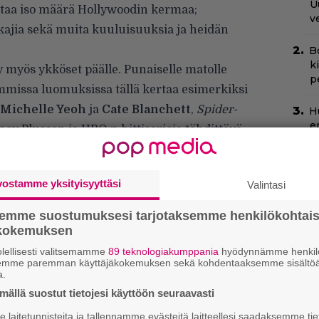
U
ertaa iso määrä Hollywoodin kermaa;
v
kajia sekä muita kuuluisuuksia ja heidän
B
k
y myös ykköset päälle. Punaiselle matolle
p
vammissa luomuksissa tällä kertaa esimerkiksi
Michelle Yeoh
ja
Cate Blanchett
,
Spider-
H
e
sney Plussan ja HBO:n hittisarjoja tähdittävä
M
okkaana ollut
Florence Pugh
ja viime vuoden
e
r
.
vostamme yksityisyyttäsi
Valintasi
N
k
k
semme suostumuksesi tarjotaksemme henkilökohtai
H
ökokemuksen
lellisesti valitsemamme
89 teknologiakumppania
hyödynnämme henkilö
C
semme paremman käyttäjäkokemuksen sekä kohdentaaksemme sisältöä
a.
k
t
ällä suostut tietojesi käyttöön seuraavasti
laitetunnisteita ja tallennamme evästeitä laitteellesi saadaksemme tie