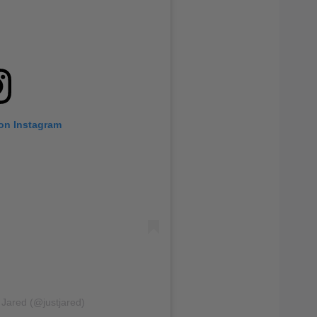
 on Instagram
 Jared (@justjared)