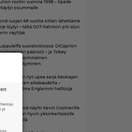
unon rooliin vuonna 1998 – Spede
etäytyi sivummalle
ond-luojan 68 vuotta sitten lähettämä
irje löytyi – tältä 007-hahmon piti alun
erin näyttää
uippuleffa suoratoistossa: DiCaprion
nsimmäinen päärooli – ja Tobey
aguiren ensimmäinen
lokuvaesiintyminen
etflixissä on nyt upea sarja keskiajan
uninkaallisten aikakaudelta –
eskiössä julma Englannin hallitsija
sen
enrik VIII
tietoja
lint Eastwood näytti Kevin Costnerille
 ja
aapin paikan hyvin yksinkertaisella
oimenpiteellä
toja