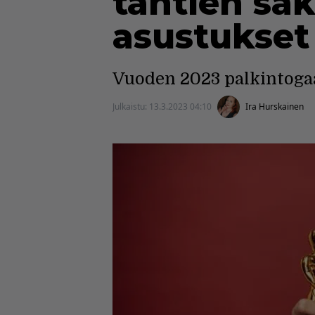
tähtien sä
asustukset
Vuoden 2023 palkintogaa
Julkaistu:
13.3.2023 04:10
Ira Hurskainen