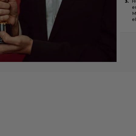
H
e
M
e