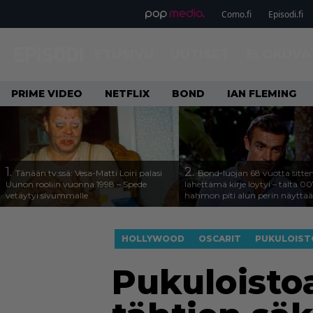
Como.fi
Episodi.fi
ETUSIVU
UUTISET
ELOKUVA
PRIME VIDEO
NETFLIX
BOND
IAN FLEMING
1.
2.
Tänään tv:ssä: Vesa-Matti Loiri palasi
Bond-luojan 68 vuotta sitte
Uunon rooliin vuonna 1998 – Spede
lähettämä kirje löytyi – tältä 00
vetäytyi sivummalle
hahmon piti alun perin näyttää
HOLLYWOOD
OSCARIT
PUKULOIST
Pukuloisto