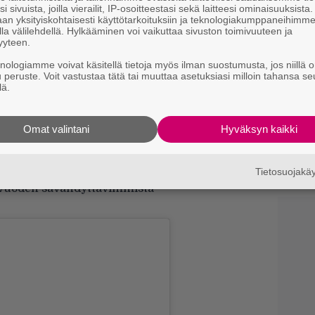
Ny
i sivuista, joilla vierailit, IP-osoitteestasi sekä laitteesi ominaisuuksista
p
an yksityiskohtaisesti käyttötarkoituksiin ja teknologiakumppaneihimm
la välilehdellä. Hylkääminen voi vaikuttaa sivuston toimivuuteen ja
yyteen.
”
s
knologiamme voivat käsitellä tietoja myös ilman suostumusta, jos niillä o
s
u peruste. Voit vastustaa tätä tai muuttaa asetuksiasi milloin tahansa se
lä.
N
m
Omat valintani
Hyväksyn kaikki
A
p
Tietosuojak
n vuoden sävähdyttävimmistä