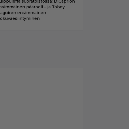
uippuleffa suoratoistossa: DiCaprion
nsimmäinen päärooli – ja Tobey
aguiren ensimmäinen
lokuvaesiintyminen