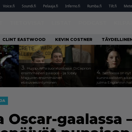
Voice.fi
Soundi.fi
Pelaaja.fi
Inferno.fi
Rumba.fi
Tilt.fi
Metel
T
TIETOVISAT
LISTAT
PODCAST
KILPA
CLINT EASTWOOD
KEVIN COSTNER
TÄYDELLINE
3.
Huippuleffa suoratoistossa: DiCaprion
4.
n
ensimmäinen päärooli – ja Tobey
Netflixissä on nyt
7-
Maguiren ensimmäinen
kuninkaallisten aika
elokuvaesiintyminen
julma Englannin halli
OA
a Oscar-gaalassa 