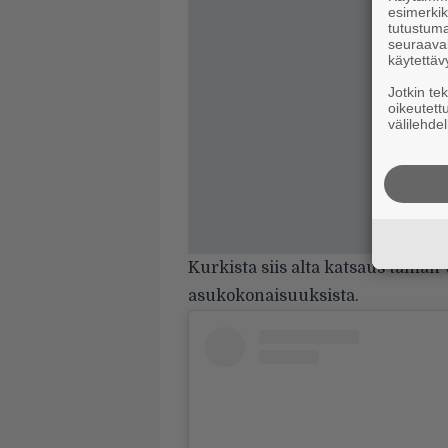
esimerkiks
tutustuma
seuraaval
käytettäv
Jotkin te
oikeutett
välilehdel
Kurkista siis alta katsaus tämä
asukokonaisuuksista.