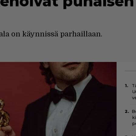
kenöivät punaise
la on käynnissä parhaillaan.
Tä
U
v
B
k
p