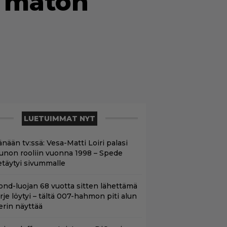
n maton
LUETUIMMAT NYT
nään tv:ssä: Vesa-Matti Loiri palasi
unon rooliin vuonna 1998 – Spede
etäytyi sivummalle
ond-luojan 68 vuotta sitten lähettämä
irje löytyi – tältä 007-hahmon piti alun
erin näyttää