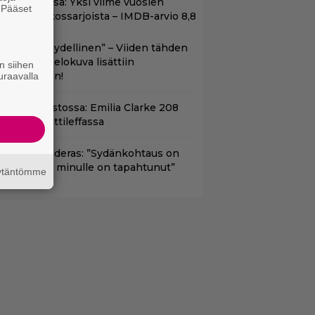
t Netflixissä: Yksi viime vuosien
. Pääset
arhaista rikossarjoista – IMDB-arvio 8,8
e
Lajissaan täydellinen” – Viiden tähden
cifitoimintaelokuva lisättiin
n siihen
uoratoistoon!
uraavalla
yt suoratoistossa: Emilia Clarke 208
iljoonan hittileffassa
ntonio Banderas: ”Sydänkohtaus on
arasta mitä minulle on tapahtunut”
äytäntömme