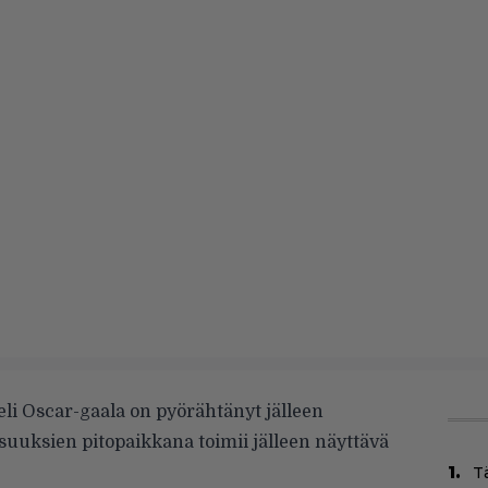
li Oscar-gaala on pyörähtänyt jälleen
isuuksien pitopaikkana toimii jälleen näyttävä
Tä