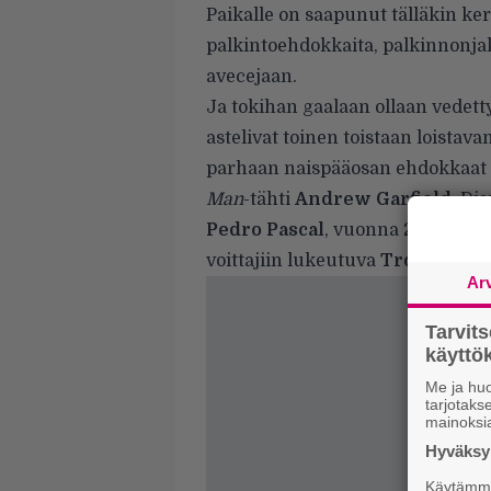
Paikalle on saapunut tälläkin k
palkintoehdokkaita, palkinnonja
avecejaan.
Ja tokihan gaalaan ollaan vedett
astelivat toinen toistaan loista
parhaan naispääosan ehdokkaat
Man
-tähti
Andrew Garfield
, Di
Pedro Pascal
, vuonna 2020 ehd
voittajiin lukeutuva
Troy Kotsu
Ar
Tarvit
käytt
Me ja huo
tarjotak
mainoksi
Hyväksym
Käytämme 