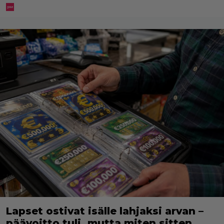
Lapset ostivat isälle lahjaksi arvan –
päävoitto tuli, mutta miten sitten