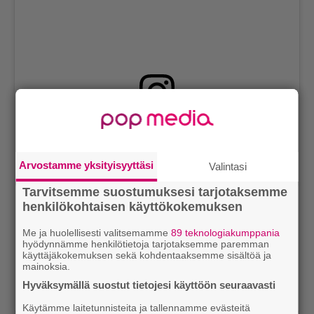
View this post on Instagram
Arvostamme yksityisyyttäsi
Valintasi
Tarvitsemme suostumuksesi tarjotaksemme
henkilökohtaisen käyttökokemuksen
Me ja huolellisesti valitsemamme
89 teknologiakumppania
hyödynnämme henkilötietoja tarjotaksemme paremman
käyttäjäkokemuksen sekä kohdentaaksemme sisältöä ja
mainoksia.
Hyväksymällä suostut tietojesi käyttöön seuraavasti
A post shared by Vanity Fair (@vanityfair)
Käytämme laitetunnisteita ja tallennamme evästeitä