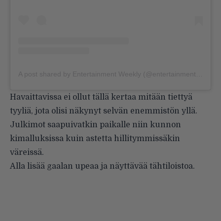
A post shared by Entertainment Weekly (@entertainmentweekly)
Havaittavissa ei ollut tällä kertaa mitään tiettyä
tyyliä, jota olisi näkynyt selvän enemmistön yllä.
Julkimot saapuivatkin paikalle niin kunnon
kimalluksissa kuin astetta hillitymmissäkin
väreissä.
Alla lisää gaalan upeaa ja näyttävää tähtiloistoa.