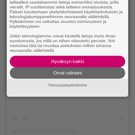
laitteellesi saadaksemme tietoja esimerkiksi sivuista, joilla
vierailit, IP-osoitteestasi sekä laitteesi ominaisuuksista.
Pääset tutustumaan yksityiskohtaisesti käyttötarkoituksiin ja
teknologiakumppaneihimme seuraavalla välilehdellä.
Hylkääminen voi vaikuttaa sivuston toimivuuteen ja
käytettävyyteen.
Jotkin teknologiamme voivat käsitellä tietoja myös ilman
suostumusta, jos niillä on siihen oikeutettu peruste. Voit
vastustaa tätä tai muuttaa asetuksiasi milloin tahansa
seuraavalla välilehdellä.
Hyväksyn kaikki
Omat valintani
View this post on Instagram
Tietosuojakäytäntömme