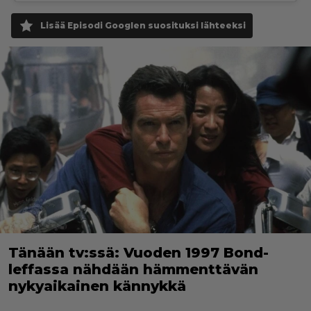
Lisää Episodi Googlen suosituksi lähteeksi
Tänään tv:ssä: Vuoden 1997 Bond-
leffassa nähdään hämmenttävän
nykyaikainen kännykkä