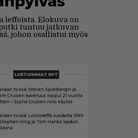
tanpylväs
 leffoista. Elokuva on
oputki tuntuu jatkuvan
ä, johon osallistui myös
LUETUIMMAT NYT
änään tv:ssä: Steven Spielbergin ja
om Cruisen kaveruus loppui 21 vuotta
itten – Syynä Cruisen nolo käytös
änään tv:ssä: Loistoleffa vuodelta 1999
 Stephen King ja Tom Hanks laadun
akeina