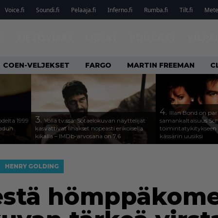
Voice.fi
Soundi.fi
Pelaaja.fi
Inferno.fi
Rumba.fi
Tilt.fi
Metel
T
TIETOVISAT
LISTAT
PODCAST
KILPA
COEN-VELJEKSET
FARGO
MARTIN FREEMAN
C
4.
Illan Bond on par
3.
odelta 1999
Yöllä tv:ssä: Sotaelokuvan näyttelijät
samankaltaisuus Sc
aadun
kasvattivat lihakset nopeasti erikoisella
toimintatykitykseen
kikalla – IMDb-arvosana on 7,6
kässärin uusiksi
HENRY GOLDING
estä hömppäkome