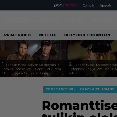
Como.fi
Episodi.fi
ETUSIVU
UUTISET
ELOKUVA
PRIME VIDEO
NETFLIX
BILLY BOB THORNTON
1.
2.
Tänään tv:ssä: Steven Spielbergin ja
Tänään tv:ssä: Loistoleffa vu
Tom Cruisen kaveruus loppui 21 vuotta
– Stephen King ja Tom Hanks l
sitten – Syynä Cruisen nolo käytös
takeina
CONSTANCE WU
CRAZY RICH ASIANS
Romanttis