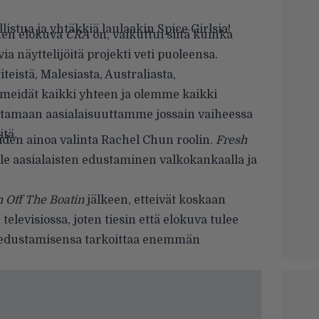
llistua ja yhtäkkiä laulaakin Spice Girlsia!
nen elokuva
CRA
on, vaikuttui siitä kuinka
via näyttelijöitä projekti veti puoleensa.
eistä, Malesiasta, Australiasta,
 meidät kaikki yhteen ja olemme kaikki
uttamaan aasialaisuuttamme jossain vaiheessa
tä.
iden ainoa valinta Rachel Chun roolin.
Fresh
lle aasialaisten edustaminen valkokankaalla ja
 Off The Boatin
jälkeen, etteivät koskaan
elevisiossa, joten tiesin että elokuva tulee
 edustamisensa tarkoittaa enemmän