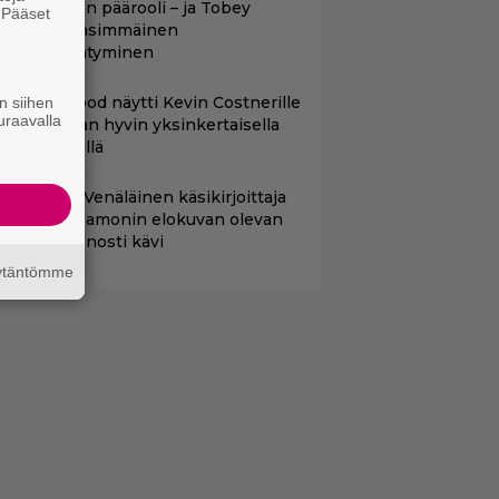
nsimmäinen päärooli – ja Tobey
. Pääset
aguiren ensimmäinen
e
lokuvaesiintyminen
lint Eastwood näytti Kevin Costnerille
n siihen
uraavalla
aapin paikan hyvin yksinkertaisella
oimenpiteellä
lalla tv:ssä: Venäläinen käsikirjoittaja
äitti Matt Damonin elokuvan olevan
änen – huonosti kävi
äytäntömme