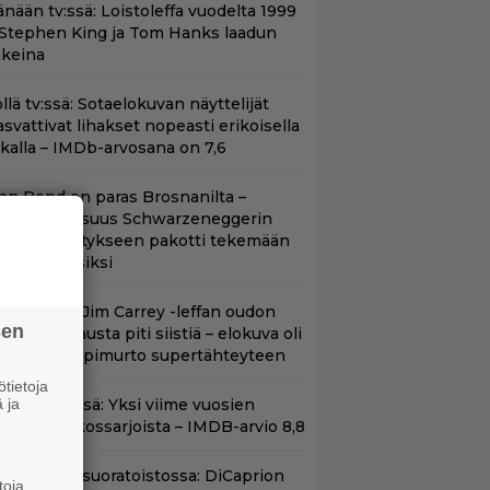
änään tv:ssä: Loistoleffa vuodelta 1999
 Stephen King ja Tom Hanks laadun
akeina
llä tv:ssä: Sotaelokuvan näyttelijät
asvattivat lihakset nopeasti erikoisella
ikalla – IMDb-arvosana on 7,6
llan Bond on paras Brosnanilta –
amankaltaisuus Schwarzeneggerin
oimintatykitykseen pakotti tekemään
ässärin uusiksi
lalla tv:ssä: Jim Carrey -leffan oudon
sen
aakaa kohtausta piti siistiä – elokuva oli
oomikon läpimurto supertähteyteen
tietoja
 ja
t Netflixissä: Yksi viime vuosien
arhaista rikossarjoista – IMDB-arvio 8,8
uippuleffa suoratoistossa: DiCaprion
toja