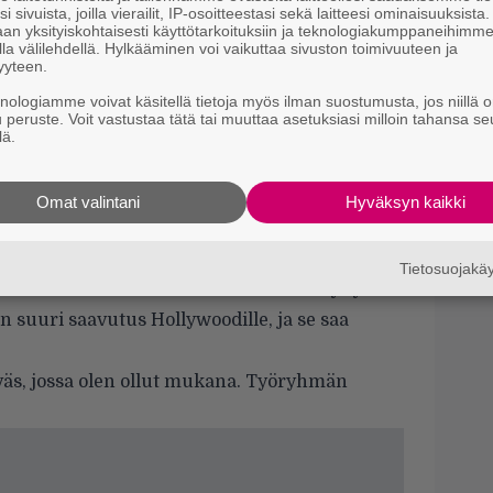
e
i sivuista, joilla vierailit, IP-osoitteestasi sekä laitteesi ominaisuuksista
M
an yksityiskohtaisesti käyttötarkoituksiin ja teknologiakumppaneihimm
la välilehdellä. Hylkääminen voi vaikuttaa sivuston toimivuuteen ja
e
yyteen.
C
knologiamme voivat käsitellä tietoja myös ilman suostumusta, jos niillä o
u peruste. Voit vastustaa tätä tai muuttaa asetuksiasi milloin tahansa se
k
laisamerikkalaisia elokuvantekijöitä. Tv-
lä.
t
ennen kuvausten alkua, joten ensimmäinen
Il
 sen jälkeen kun sarjani peruttiin. Se saattoi
Omat valintani
Hyväksyn kaikki
v
aggressiivinen siinä!
h
 studioelokuva 25-vuoteen, jossa on täysin
Tietosuojak
kaarti. Edellinen oli vuonna 1993 ilmestynyt
on suuri saavutus Hollywoodille, ja se saa
väs, jossa olen ollut mukana. Työryhmän