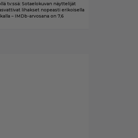
llä tv:ssä: Sotaelokuvan näyttelijät
asvattivat lihakset nopeasti erikoisella
ikalla – IMDb-arvosana on 7,6