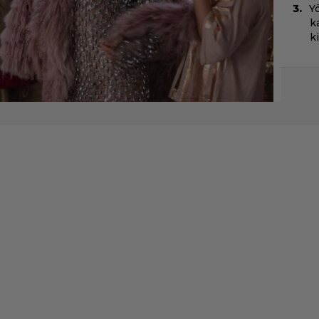
Yö
k
k