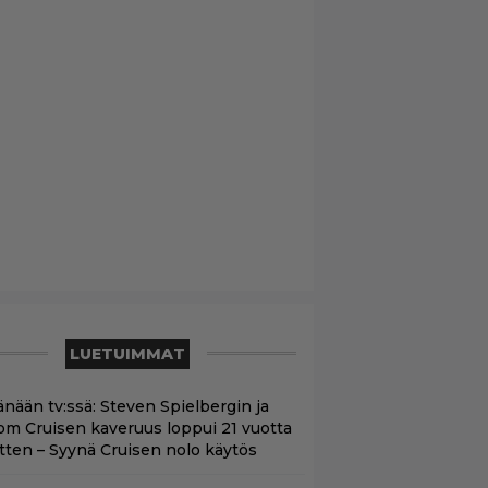
LUETUIMMAT
änään tv:ssä: Steven Spielbergin ja
om Cruisen kaveruus loppui 21 vuotta
itten – Syynä Cruisen nolo käytös