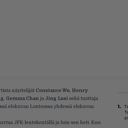
ista näyttelijät
Constance Wu
,
Henry
ng
,
Gemma Chan
ja
Jing Lusi
sekä tuottaja
ässä elokuvan Lontoossa yhdessä elokuvan
T
T
s
rtaa JFK-lentokentällä ja luin sen heti. Kun