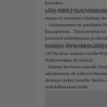
karaokea.
– Hän esittää kuin ei haluaisi osa
Henry Golding, jonka ensimmäi
monia eri taustoista lähtöisin ole
– Joukossamme on aasialaisia Brit
Singaporesta… Tämä projekti toi
joutuneet selittelemään ja oike
uraamme. Tässä saimme juhlia si
Constance Wu oli elokuvantekijö
Off The Boat
-sarjasta tutulle Wu
Hollywoodissa oli tärkeää.
– Ihmiset kertoivat minulle
Fresh
aikaisemmin ole nähneet itseään t
olemaan tärkeä monille. Heidän
mahdollisuuksia heille.