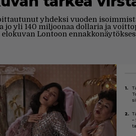
kuvan tärkeä virs
oittautunut yhdeksi vuoden isoimmista
 jo yli 140 miljoonaa dollaria ja voitt
ili elokuvan Lontoon ennakkonäytöksess
T
T
s
T
–
t