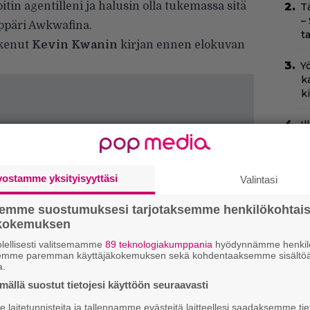
itin agentilleni ja halusin olla tukemassa sitä
T
–
äppäri Awkwafina.
t
ukenut
Kevin Kwanin
kirjan ennen elokuvan
Yö
k
k
I
s
t
k
vostamme yksityisyyttäsi
Valintasi
Il
semme suostumuksesi tarjotaksemme henkilökohtai
r
ökokemuksen
k
lellisesti valitsemamme
89 teknologiakumppania
hyödynnämme henkilö
semme paremman käyttäjäkokemuksen sekä kohdentaaksemme sisältöä
Ny
a.
p
ällä suostut tietojesi käyttöön seuraavasti
H
laitetunnisteita ja tallennamme evästeitä laitteellesi saadaksemme tie