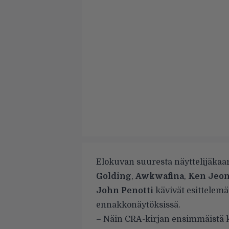
Elokuvan suuresta näyttelijäkaart
Golding
,
Awkwafina
,
Ken Jeo
John Penotti
kävivät esittelem
ennakkonäytöksissä.
– Näin CRA-kirjan ensimmäistä ke