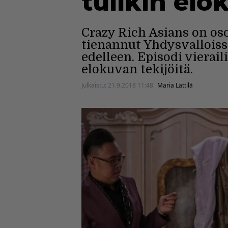
tulikin elo
Crazy Rich Asians on os
tienannut Yhdysvalloissa
edelleen. Episodi viera
elokuvan tekijöitä.
Julkaistu:
21.9.2018 11:48
Maria Lättilä