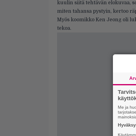
kuulin siitä tehtävän elokuvaa, so
miten tahansa pystyin, kertoo r
Myös koomikko Ken Jeong oli l
tekoa.
Ar
Tarvit
käytt
Me ja huo
tarjotak
mainoksi
Hyväksym
Käytämme 