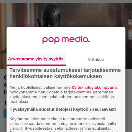
Arvostamme yksityisyyttäsi
Valintasi
Tarvitsemme suostumuksesi tarjotaksemme
henkilökohtaisen käyttökokemuksen
G.I. Joe -leffa Snake Eyes sai
ensimmäisen trailerin – kohta
Me ja huolellisesti valitsemamme
89 teknologiakumppania
mätetään ja kovaa!
hyödynnämme henkilötietoja tarjotaksemme paremman
käyttäjäkokemuksen sekä kohdentaaksemme sisältöä ja
mainoksia.
Toimintaa, mätkettä, ninjataitoja ja mättöä.
Hyväksymällä suostut tietojesi käyttöön seuraavasti
17.5.2021 11:48
Niko Ikonen
HOLLYWOOD
Käytämme laitetunnisteita ja tallennamme evästeitä
laitteellesi saadaksemme tietoja esimerkiksi sivuista, joilla
vierailit, IP-osoitteestasi sekä laitteesi ominaisuuksista.