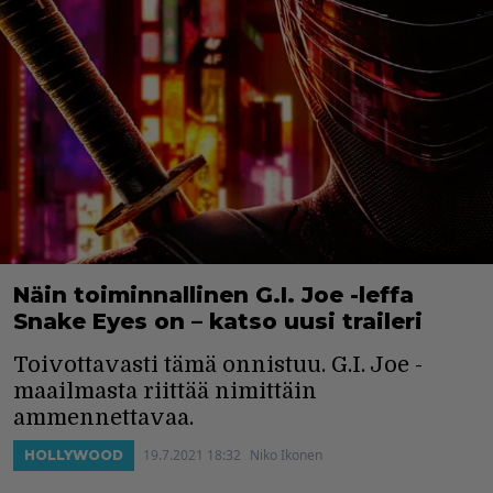
Näin toiminnallinen G.I. Joe -leffa
Snake Eyes on – katso uusi traileri
Toivottavasti tämä onnistuu. G.I. Joe -
maailmasta riittää nimittäin
ammennettavaa.
19.7.2021 18:32
Niko Ikonen
HOLLYWOOD