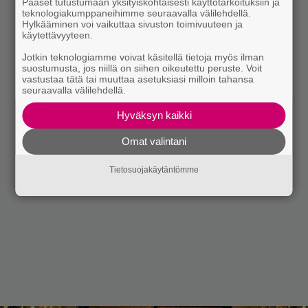
Pääset tutustumaan yksityiskohtaisesti käyttötarkoituksiin ja
teknologiakumppaneihimme seuraavalla välilehdellä.
Hylkääminen voi vaikuttaa sivuston toimivuuteen ja
käytettävyyteen.
Jotkin teknologiamme voivat käsitellä tietoja myös ilman
suostumusta, jos niillä on siihen oikeutettu peruste. Voit
vastustaa tätä tai muuttaa asetuksiasi milloin tahansa
seuraavalla välilehdellä.
Hyväksyn kaikki
Omat valintani
Tietosuojakäytäntömme