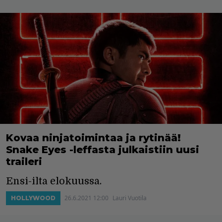
Kovaa ninjatoimintaa ja rytinää!
Snake Eyes -leffasta julkaistiin uusi
traileri
Ensi-ilta elokuussa.
26.6.2021 12:00
Lauri Vuotila
HOLLYWOOD