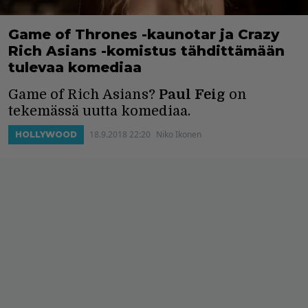
Game of Thrones -kaunotar ja Crazy
Rich Asians -komistus tähdittämään
tulevaa komediaa
Game of Rich Asians?
Paul Feig
on
tekemässä uutta komediaa.
18.9.2018 22:20
Niko Ikonen
HOLLYWOOD