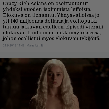
Crazy Rich Asians on osoittautunut
yhdeksi vuoden isoimmista leffoista.
Elokuva on tienannut Yhdysvalloissa jo
yli 140 miljoonaa dollaria ja voittoputki
tuntuu jatkuvan edelleen. Episodi vieraili
elokuvan Lontoon ennakkonäytöksessä,
johon osallistui myös elokuvan tekijöitä.
21.9.2018 11:48
Maria Lättilä