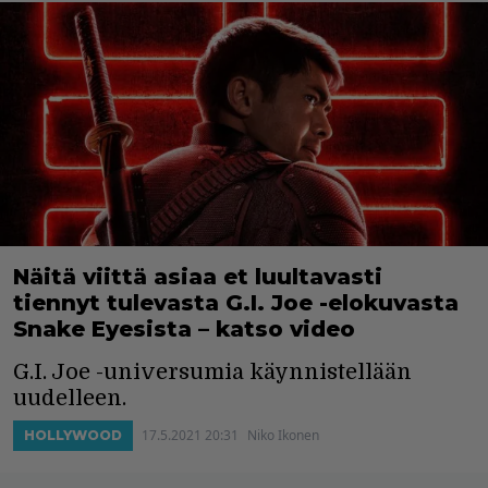
Näitä viittä asiaa et luultavasti
tiennyt tulevasta G.I. Joe -elokuvasta
Snake Eyesista – katso video
G.I. Joe -universumia käynnistellään
uudelleen.
17.5.2021 20:31
Niko Ikonen
HOLLYWOOD