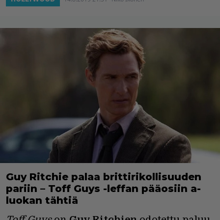
Guy Ritchie palaa brittirikollisuuden
pariin – Toff Guys -leffan pääosiin a-
luokan tähtiä
Toff Guys
on
Guy Ritchien
odotettu paluu