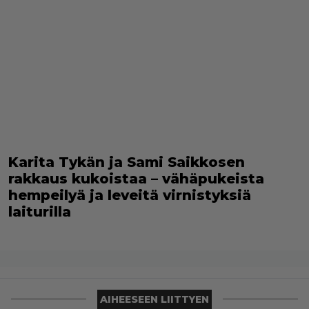
Karita Tykän ja Sami Saikkosen
rakkaus kukoistaa – vähäpukeista
hempeilyä ja leveitä virnistyksiä
laiturilla
AIHEESEEN LIITTYEN