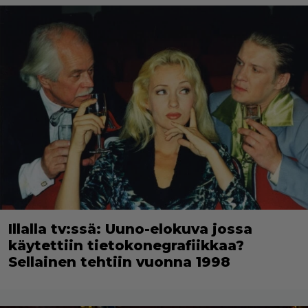
Illalla tv:ssä: Uuno-elokuva jossa
käytettiin tietokonegrafiikkaa?
Sellainen tehtiin vuonna 1998