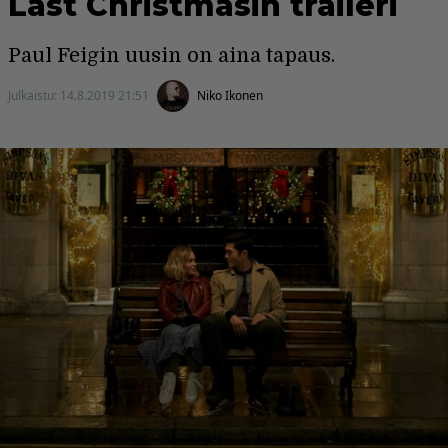
Last Christmasin traileri
Paul Feigin uusin on aina tapaus.
Julkaistu:
14.8.2019 21:51
Niko Ikonen