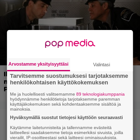
Arvostamme yksityisyyttäsi
Valintasi
Illalla tv:ssä: Poliisiopiston jatko-osa
Tarvitsemme suostumuksesi tarjotaksemme
missasi tulevan tähtinäyttelijän – Bill
henkilökohtaisen käyttökokemuksen
Paxton valitsi scifi-klassikon
Me ja huolellisesti valitsemamme
89 teknologiakumppania
hyödynnämme henkilötietoja tarjotaksemme paremman
käyttäjäkokemuksen sekä kohdentaaksemme sisältöä ja
mainoksia.
Hyväksymällä suostut tietojesi käyttöön seuraavasti
Käytämme laitetunnisteita ja tallennamme evästeitä
laitteellesi saadaksemme tietoja esimerkiksi sivuista, joilla
vierailit, IP-osoitteestasi sekä laitteesi ominaisuuksista.