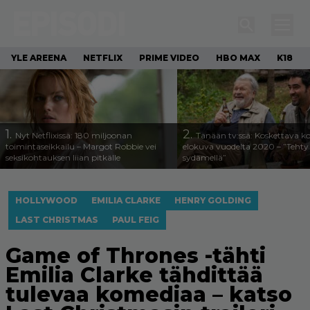
YLE AREENA
NETFLIX
PRIME VIDEO
HBO MAX
K18
1.
2.
Nyt Netflixissä: 180 miljoonan
Tänään tv:ssä: Koskettava k
toimintaseikkailu – Margot Robbie vei
elokuva vuodelta 2020 – ”Tehty 
seksikohtauksen liian pitkälle
sydämellä”
HOLLYWOOD
EMILIA CLARKE
HENRY GOLDING
LAST CHRISTMAS
PAUL FEIG
Game of Thrones -tähti
Emilia Clarke tähdittää
tulevaa komediaa – katso