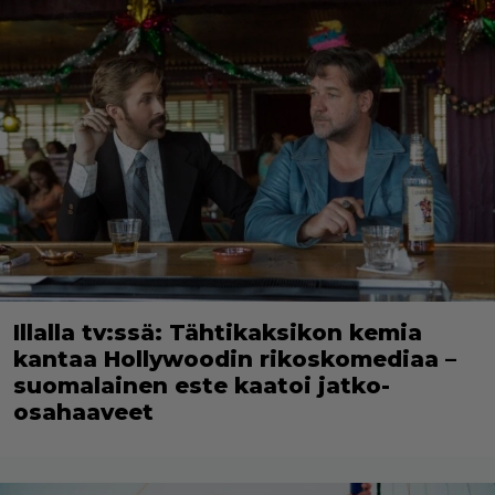
Illalla tv:ssä: Tähtikaksikon kemia
kantaa Hollywoodin rikoskomediaa –
suomalainen este kaatoi jatko-
osahaaveet