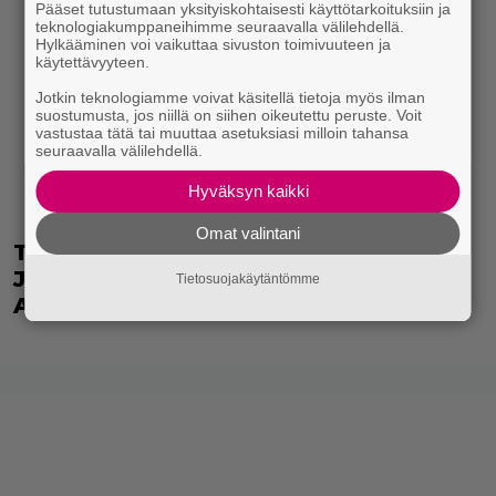
Pääset tutustumaan yksityiskohtaisesti käyttötarkoituksiin ja
teknologiakumppaneihimme seuraavalla välilehdellä.
Hylkääminen voi vaikuttaa sivuston toimivuuteen ja
käytettävyyteen.
Jotkin teknologiamme voivat käsitellä tietoja myös ilman
suostumusta, jos niillä on siihen oikeutettu peruste. Voit
vastustaa tätä tai muuttaa asetuksiasi milloin tahansa
seuraavalla välilehdellä.
Hyväksyn kaikki
Omat valintani
Täällä pelattiin lauantain Loton ja
Jokerin isot rahat – Tokmannilla,
Tietosuojakäytäntömme
ABC:lla, netissä…