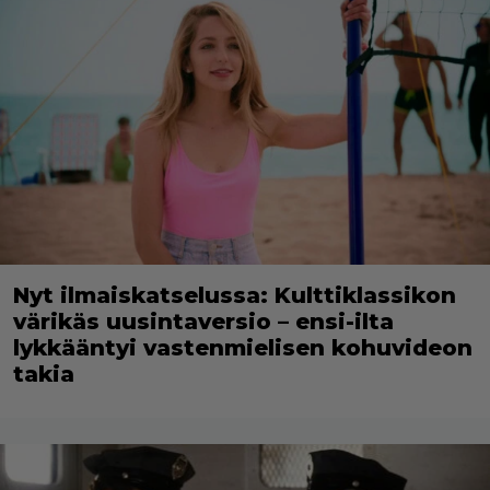
Nyt ilmaiskatselussa: Kulttiklassikon
värikäs uusintaversio – ensi-ilta
lykkääntyi vastenmielisen kohuvideon
takia