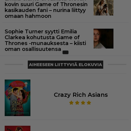
kovin suuri Game of Thronesin
kasikauden fani – nurina liittyy
omaan hahmoon
Sophie Turner syytti Emilia
Clarkea kohutusta Game of
Thrones -munauksesta – kiisti
oman osallisuutensa
AIHEESEEN LIITTYVIÄ ELOKUVIA
Crazy Rich Asians