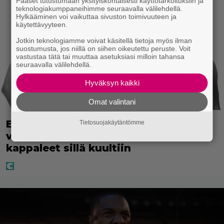
Pääset tutustumaan yksityiskohtaisesti käyttötarkoituksiin ja
teknologiakumppaneihimme seuraavalla välilehdellä.
Hylkääminen voi vaikuttaa sivuston toimivuuteen ja
käytettävyyteen.
Jotkin teknologiamme voivat käsitellä tietoja myös ilman
suostumusta, jos niillä on siihen oikeutettu peruste. Voit
vastustaa tätä tai muuttaa asetuksiasi milloin tahansa
seuraavalla välilehdellä.
Hyväksyn kaikki
Omat valintani
Eppu Normaali soitti kaikkien aikojen
Tietosuojakäytäntömme
viimeisen konserttinsa – nämä
kappaleet sillä kuultiin