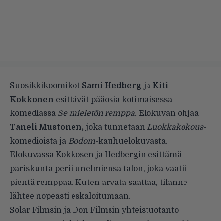
Suosikkikoomikot
Sami Hedberg
ja
Kiti
Kokkonen
esittävät pääosia kotimaisessa
komediassa
Se mieletön remppa.
Elokuvan ohjaa
Taneli Mustonen,
joka tunnetaan
Luokkakokous
-
komedioista ja
Bodom
-kauhuelokuvasta.
Elokuvassa Kokkosen ja Hedbergin esittämä
pariskunta perii unelmiensa talon, joka vaatii
pientä remppaa. Kuten arvata saattaa, tilanne
lähtee nopeasti eskaloitumaan.
Solar Filmsin ja Don Filmsin yhteistuotanto