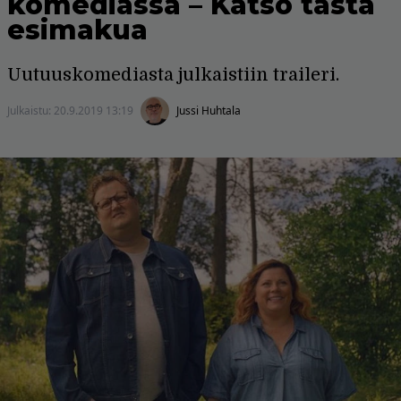
komediassa – Katso tästä
esimakua
Uutuuskomediasta julkaistiin traileri.
Julkaistu:
20.9.2019 13:19
Jussi Huhtala