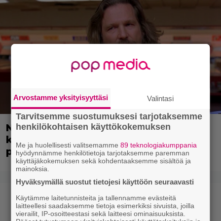
Arvostamme yksityisyyttäsi
Valintasi
Tarvitsemme suostumuksesi tarjotaksemme
henkilökohtaisen käyttökokemuksen
Nyt suoratoistossa: Hulvaton
kulttielokuva – leffan takia
Me ja huolellisesti valitsemamme
89 teknologiakumppania
perustettiin uusi uskonto!
hyödynnämme henkilötietoja tarjotaksemme paremman
käyttäjäkokemuksen sekä kohdentaaksemme sisältöä ja
mainoksia.
Hyväksymällä suostut tietojesi käyttöön seuraavasti
Käytämme laitetunnisteita ja tallennamme evästeitä
laitteellesi saadaksemme tietoja esimerkiksi sivuista, joilla
vierailit, IP-osoitteestasi sekä laitteesi ominaisuuksista.