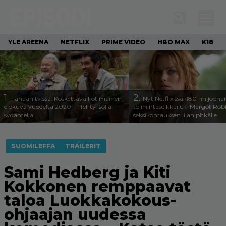
YLE AREENA
NETFLIX
PRIME VIDEO
HBO MAX
K18
1.
2.
Tänään tv:ssä: Koskettava kotimainen
Nyt Netflixissä: 180 miljoona
elokuva vuodelta 2020 – ”Tehty isolla
toimintaseikkailu – Margot Robb
sydämellä”
seksikohtauksen liian pitkälle
SUOMILEFFA
TRAILERIT
Sami Hedberg ja Kiti
Kokkonen remppaavat
taloa Luokkakokous-
ohjaajan uudessa