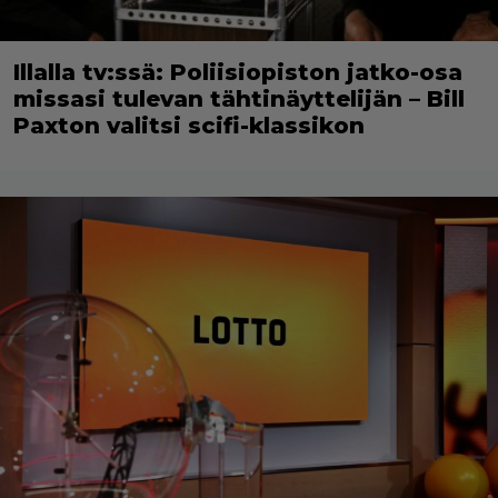
Illalla tv:ssä: Poliisiopiston jatko-osa
missasi tulevan tähtinäyttelijän – Bill
Paxton valitsi scifi-klassikon