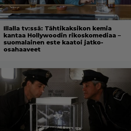
Illalla tv:ssä: Tähtikaksikon kemia
kantaa Hollywoodin rikoskomediaa –
suomalainen este kaatoi jatko-
osahaaveet