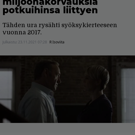
miljoonakorvauksia
potkuihinsa liittyen
Tähden ura rysähti syöksykierteeseen
vuonna 2017.
Julkaistu:
23.11.2021 07:28
R Isoviita