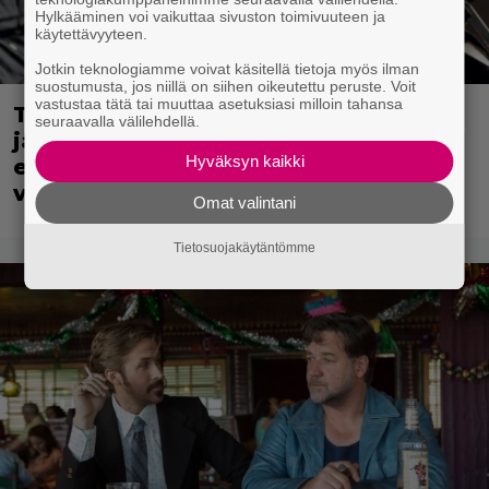
Hylkääminen voi vaikuttaa sivuston toimivuuteen ja
käytettävyyteen.
Jotkin teknologiamme voivat käsitellä tietoja myös ilman
suostumusta, jos niillä on siihen oikeutettu peruste. Voit
vastustaa tätä tai muuttaa asetuksiasi milloin tahansa
Tänään tv:ssä: Kotimaisen komedian
seuraavalla välilehdellä.
jatko-osa on parempi kuin
Hyväksyn kaikki
ensimmäinen – Painavaa katsottavaa
vuodelta 2024
Omat valintani
Tietosuojakäytäntömme