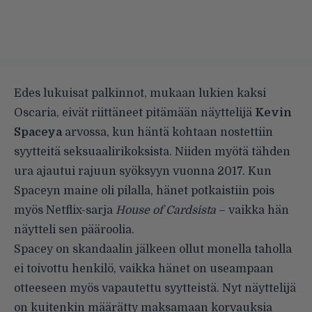
Edes lukuisat palkinnot, mukaan lukien kaksi
Oscaria, eivät riittäneet pitämään näyttelijä
Kevin
Spaceya
arvossa, kun häntä kohtaan nostettiin
syytteitä seksuaalirikoksista. Niiden myötä tähden
ura ajautui rajuun syöksyyn vuonna 2017. Kun
Spaceyn maine oli pilalla, hänet
potkaistiin pois
myös Netflix-sarja
House of Cardsista
– vaikka hän
näytteli sen pääroolia.
Spacey on skandaalin jälkeen ollut monella taholla
ei toivottu henkilö, vaikka
hänet on useampaan
otteeseen myös vapautettu syytteistä
. Nyt näyttelijä
on kuitenkin määrätty maksamaan korvauksia