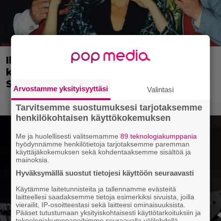
Illalla tv:ssä: Uuno-elokuva jossa
käytettiin tietokonegrafiikkaa?
Sellainen tehtiin vuonna 1998
Arvostamme yksityisyyttäsi
Valintasi
Tarvitsemme suostumuksesi tarjotaksemme
henkilökohtaisen käyttökokemuksen
Me ja huolellisesti valitsemamme
89 teknologiakumppania
hyödynnämme henkilötietoja tarjotaksemme paremman
käyttäjäkokemuksen sekä kohdentaaksemme sisältöä ja
mainoksia.
Hyväksymällä suostut tietojesi käyttöön seuraavasti
Käytämme laitetunnisteita ja tallennamme evästeitä
laitteellesi saadaksemme tietoja esimerkiksi sivuista, joilla
vierailit, IP-osoitteestasi sekä laitteesi ominaisuuksista.
Pääset tutustumaan yksityiskohtaisesti käyttötarkoituksiin ja
teknologiakumppaneihimme seuraavalla välilehdellä.