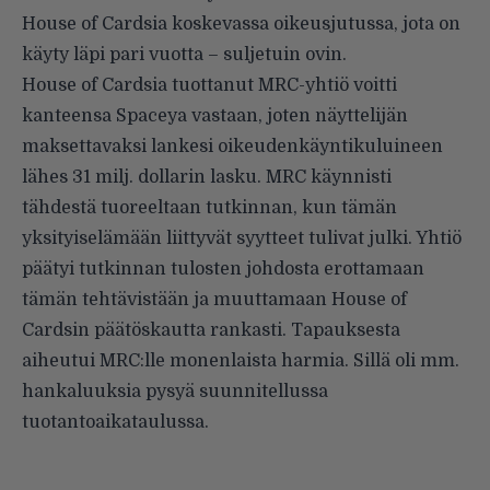
House of Cardsia koskevassa oikeusjutussa, jota on
käyty läpi pari vuotta – suljetuin ovin.
House of Cardsia tuottanut MRC-yhtiö voitti
kanteensa Spaceya vastaan, joten näyttelijän
maksettavaksi lankesi oikeudenkäyntikuluineen
lähes 31 milj. dollarin lasku. MRC käynnisti
tähdestä tuoreeltaan tutkinnan, kun tämän
yksityiselämään liittyvät syytteet tulivat julki. Yhtiö
päätyi tutkinnan tulosten johdosta erottamaan
tämän tehtävistään ja muuttamaan House of
Cardsin päätöskautta rankasti. Tapauksesta
aiheutui MRC:lle monenlaista harmia. Sillä oli mm.
hankaluuksia pysyä suunnitellussa
tuotantoaikataulussa.