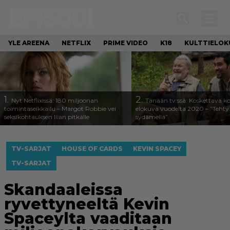
YLE AREENA
NETFLIX
PRIME VIDEO
K18
KULTTIELOK
1.
2.
Nyt Netflixissä: 180 miljoonan
Tänään tv:ssä: Koskettava k
toimintaseikkailu – Margot Robbie vei
elokuva vuodelta 2020 – ”Tehty 
seksikohtauksen liian pitkälle
sydämellä”
TV-SARJAT
HOUSE OF CARDS
KEVIN SPACEY
TV-SARJAT
Skandaaleissa
ryvettyneeltä Kevin
Spaceylta vaaditaan