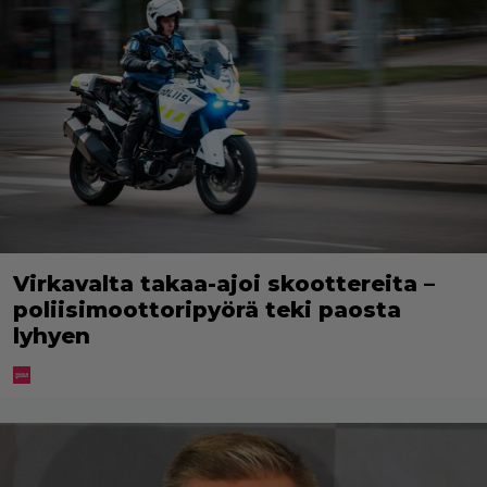
Virkavalta takaa-ajoi skoottereita –
poliisimoottoripyörä teki paosta
lyhyen