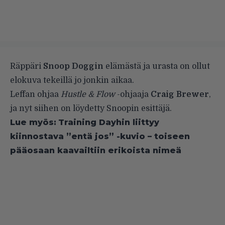
Räppäri
Snoop Doggin
elämästä ja urasta on ollut
elokuva tekeillä jo jonkin aikaa.
Leffan ohjaa
Hustle & Flow
-ohjaaja
Craig Brewer
,
ja nyt siihen on löydetty Snoopin esittäjä.
Lue myös:
Training Dayhin liittyy
kiinnostava ”entä jos” -kuvio – toiseen
pääosaan kaavailtiin erikoista nimeä