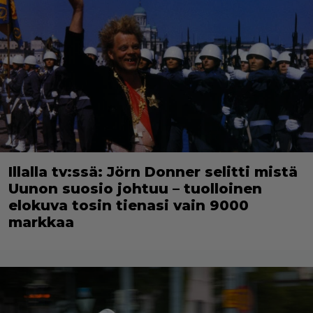
Illalla tv:ssä: Jörn Donner selitti mistä
Uunon suosio johtuu – tuolloinen
elokuva tosin tienasi vain 9000
markkaa