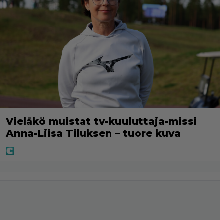
Vieläkö muistat tv-kuuluttaja-missi
Anna-Liisa Tiluksen – tuore kuva