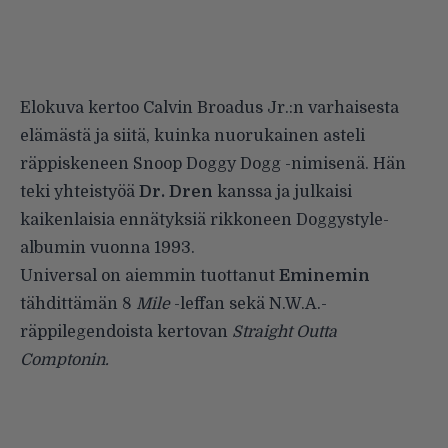
Elokuva kertoo Calvin Broadus Jr.:n varhaisesta
elämästä ja siitä, kuinka nuorukainen asteli
räppiskeneen Snoop Doggy Dogg -nimisenä. Hän
teki yhteistyöä
Dr. Dren
kanssa ja julkaisi
kaikenlaisia ennätyksiä rikkoneen Doggystyle-
albumin vuonna 1993.
Universal on aiemmin tuottanut
Eminemin
tähdittämän 8
Mile
-leffan sekä N.W.A.-
räppilegendoista kertovan
Straight Outta
Comptonin.