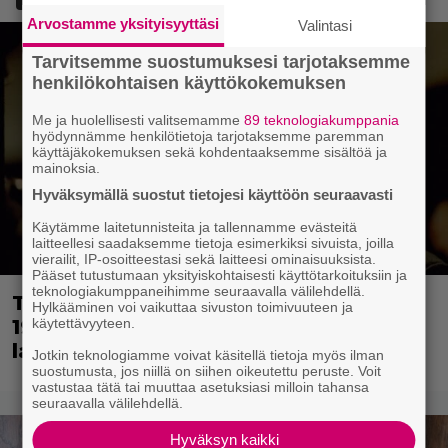
Arvostamme yksityisyyttäsi
Valintasi
Tarvitsemme suostumuksesi tarjotaksemme
henkilökohtaisen käyttökokemuksen
Me ja huolellisesti valitsemamme
89 teknologiakumppania
hyödynnämme henkilötietoja tarjotaksemme paremman
käyttäjäkokemuksen sekä kohdentaaksemme sisältöä ja
mainoksia.
Hyväksymällä suostut tietojesi käyttöön seuraavasti
Käytämme laitetunnisteita ja tallennamme evästeitä
laitteellesi saadaksemme tietoja esimerkiksi sivuista, joilla
vierailit, IP-osoitteestasi sekä laitteesi ominaisuuksista.
Pääset tutustumaan yksityiskohtaisesti käyttötarkoituksiin ja
teknologiakumppaneihimme seuraavalla välilehdellä.
Tänään tv:ssä: Loistoleffa vuodelta
Hylkääminen voi vaikuttaa sivuston toimivuuteen ja
1999 – Stephen King ja Tom Hanks
käytettävyyteen.
laadun takeina
Jotkin teknologiamme voivat käsitellä tietoja myös ilman
suostumusta, jos niillä on siihen oikeutettu peruste. Voit
vastustaa tätä tai muuttaa asetuksiasi milloin tahansa
seuraavalla välilehdellä.
Hyväksyn kaikki