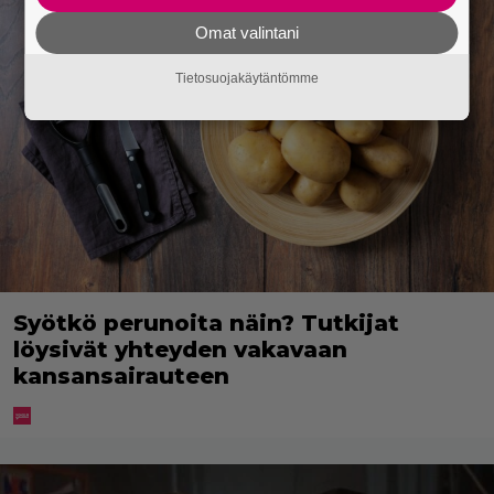
Omat valintani
Tietosuojakäytäntömme
Syötkö perunoita näin? Tutkijat
löysivät yhteyden vakavaan
kansansairauteen