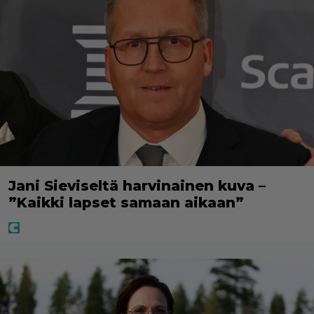
Jani Sieviseltä harvinainen kuva –
”Kaikki lapset samaan aikaan”