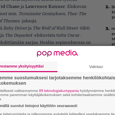
id Chase
ja
Lawrence Konner
. Elokuvan
B
k
annut mm.
Terminator Genisyksen, Thor: The
p
f Thrones
-jaksoja.
tä
Baby Driver
ja
The Wolf of Wall Street
-tähti
H
e
ja
The Departed
-elokuvista tuttu Oscar-
M
tähdittämään sarjaa. Heidän sopimuksensa on
e
N
k
k
vostamme yksityisyyttäsi
Valintasi
H
semme suostumuksesi tarjotaksemme henkilökohtai
C
ökokemuksen
k
lellisesti valitsemamme
89 teknologiakumppania
hyödynnämme henkilö
t
semme paremman käyttäjäkokemuksen sekä kohdentaaksemme sisältöä
a.
”
ällä suostut tietojesi käyttöön seuraavasti
s
laitetunnisteita ja tallennamme evästeitä laitteellesi saadaksemme tie
s