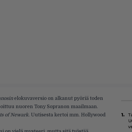
anosin
elokuvaversio on alkanut pyöriä toden
 sijoittuu nuoren Tony Sopranon maailmaan.
ts of Newark
. Uutisesta kertoi mm.
Hollywood
Tä
U
v
i on vielä mysteeri, mutta sitä työstää