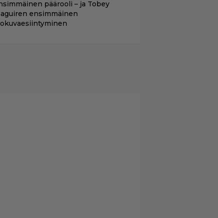
nsimmäinen päärooli – ja Tobey
aguiren ensimmäinen
lokuvaesiintyminen