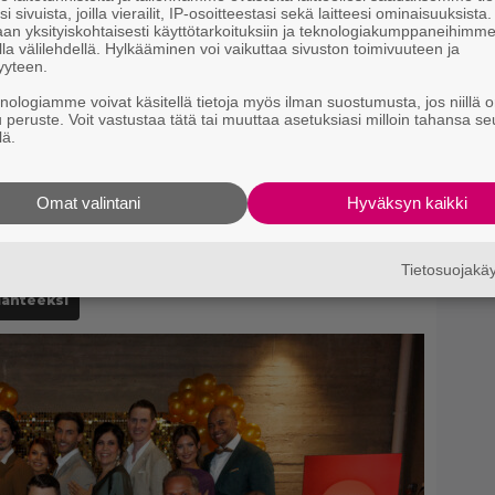
i sivuista, joilla vierailit, IP-osoitteestasi sekä laitteesi ominaisuuksista
an yksityiskohtaisesti käyttötarkoituksiin ja teknologiakumppaneihimm
N
la välilehdellä. Hylkääminen voi vaikuttaa sivuston toimivuuteen ja
yyteen.
m
knologiamme voivat käsitellä tietoja myös ilman suostumusta, jos niillä o
u peruste. Voit vastustaa tätä tai muuttaa asetuksiasi milloin tahansa se
Ny
lä.
p
A
Omat valintani
Hyväksyn kaikki
p
Tietosuojak
lähteeksi