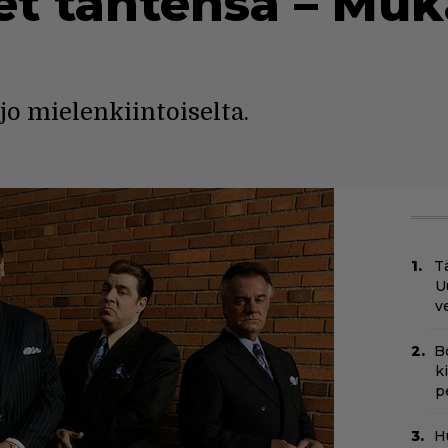
t tähtensä – Muk
jo mielenkiintoiselta.
Tä
U
v
B
k
p
H