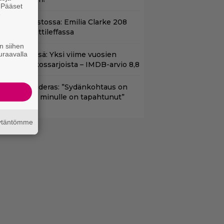
. Pääset
e
yt suoratoistossa: Emilia Clarke 208
iljoonan hittileffassa
n siihen
uraavalla
t Netflixissä: Yksi viime vuosien
arhaista rikossarjoista – IMDB-arvio 8,8
ntonio Banderas: ”Sydänkohtaus on
arasta mitä minulle on tapahtunut”
äytäntömme