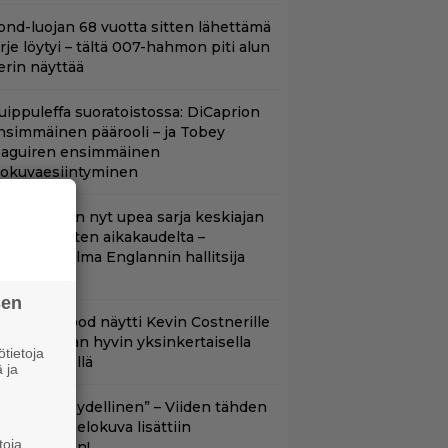
ond-luojan 68 vuotta sitten lähettämä
irje löytyi – tältä 007-hahmon piti alun
erin näyttää
uippuleffa suoratoistossa: DiCaprion
nsimmäinen päärooli – ja Tobey
aguiren ensimmäinen
lokuvaesiintyminen
etflixissä on nyt upea sarja keskiajan
uninkaallisten aikakaudelta –
eskiössä julma Englannin hallitsija
enrik VIII
sen
lint Eastwood näytti Kevin Costnerille
aapin paikan hyvin yksinkertaisella
tietoja
oimenpiteellä
 ja
Lajissaan täydellinen” – Viiden tähden
cifitoimintaelokuva lisättiin
toja
uoratoistoon!