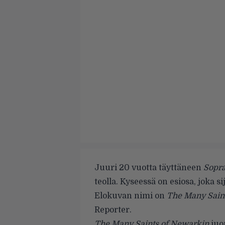
Juuri 20 vuotta täyttäneen
Sopr
teolla. Kyseessä on esiosa, joka
Elokuvan nimi on
The Many Sain
Reporter
.
The Many Saints of Newarkin
juon