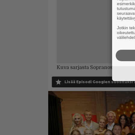
esimerkiks
tutustuma
seuraaval
käytettäv
Jotkin te
oikeutett
välilehdel
Kuva sarjasta Sopranos
Lisää Episodi Googlen suosituksi 