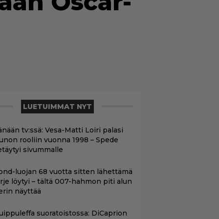
aan Oscar-
LUETUIMMAT NYT
nään tv:ssä: Vesa-Matti Loiri palasi
unon rooliin vuonna 1998 – Spede
etäytyi sivummalle
ond-luojan 68 vuotta sitten lähettämä
irje löytyi – tältä 007-hahmon piti alun
erin näyttää
uippuleffa suoratoistossa: DiCaprion