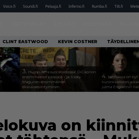
Voice.fi
Soundi.fi
Pelaaja.fi
Inferno.fi
Rumba.fi
Tilt.fi
Metel
T
TIETOVISAT
LISTAT
PODCAST
KILPA
CLINT EASTWOOD
KEVIN COSTNER
TÄYDELLINE
3.
Huippuleffa suoratoistossa: DiCaprion
4.
n
ensimmäinen päärooli – ja Tobey
Netflixissä on nyt
7-
Maguiren ensimmäinen
kuninkaallisten aika
elokuvaesiintyminen
julma Englannin halli
elokuva on kiinni