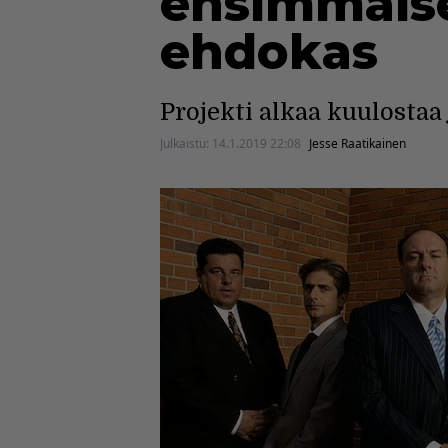
ensimmäise
ehdokas
Projekti alkaa kuulostaa 
Julkaistu:
14.1.2019 22:08
Jesse Raatikainen