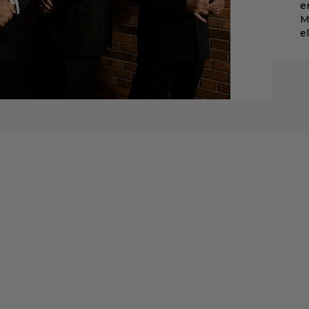
e
M
e