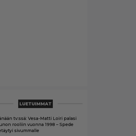
LUETUIMMAT
nään tv:ssä: Vesa-Matti Loiri palasi
unon rooliin vuonna 1998 – Spede
etäytyi sivummalle