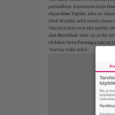
parhaillaan
Sopranosin
luoja
Dav
ohjaa
Alan Taylor
, joka on ohj
Dark Worldin,
sekä useita
Game o
Vahvat huhut ovat sitä mieltä, et
Jon Bernthal
, sekä
Up in the Air
ehdokas
Vera Farmiga
tulevat 
”karvaa vaille selvä”.
Ar
Tarvit
käytt
Me ja huo
tarjotak
mainoksi
Hyväksym
Käytämme 