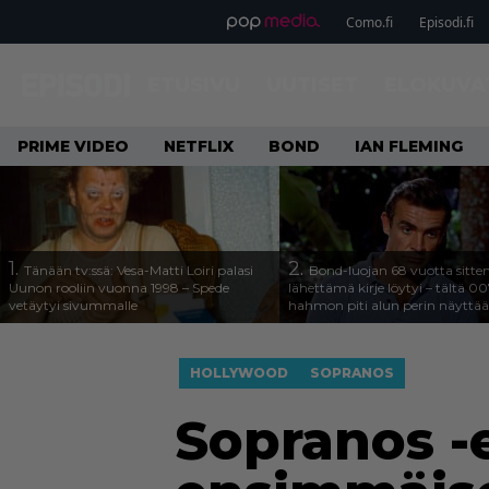
Como.fi
Episodi.fi
ETUSIVU
UUTISET
ELOKUVA
PRIME VIDEO
NETFLIX
BOND
IAN FLEMING
1.
2.
Tänään tv:ssä: Vesa-Matti Loiri palasi
Bond-luojan 68 vuotta sitte
Uunon rooliin vuonna 1998 – Spede
lähettämä kirje löytyi – tältä 00
vetäytyi sivummalle
hahmon piti alun perin näyttää
HOLLYWOOD
SOPRANOS
Sopranos -